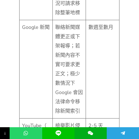
況可請求移
除整筆地標
Google 新聞
聯絡新聞媒
數週至數月
體更正或下
架報導；若
新聞內容不
實可要求更
正文；極少
數情況下
Google 會因
法律命令移
除新聞索引
YouTube（
檢舉影片侵
2-5 天
↓
影片、縮
犯隱私、騷