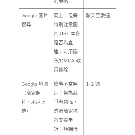
制策略
Google 圖片
同上，但需
數天至數週
搜尋
特別注意圖
片 URL 本身
是否為直
連；可用隱
私/DMCA 政
策移除
Google 地圖
檢舉不當照
1-2 週
（商家照
片；若為競
片、用戶上
爭者惡搞，
傳）
透過商家檔
案支援申
訴；極端情