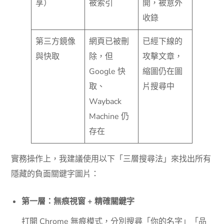
享）
被索引
開，被意外
收錄
第三方鏡像
網頁已被刪
已經下線的
與快取
除，但
攻擊文章，
Google 快
縮圖仍在圖
取、
片搜尋中
Wayback
Machine 仍
存在
實務操作上，我建議使用以下「三層搜尋法」來找出所有
隱藏的負面關鍵字圖片：
第一層：無痕視窗 + 精確關鍵字
打開 Chrome 無痕模式，分別搜尋「你的名字」「品