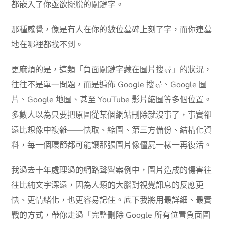
都嵌入了你亟欲擺脫的關鍵字。
那種感覺，像是有人在你的數位墓碑上刻了字，而你連墓
地在哪裡都找不到。
更麻煩的是，這類「負面關鍵字藏在圖片搜尋」的狀況，
往往不是單一問題，而是遍佈 Google 搜尋、Google 圖
片、Google 地圖、甚至 YouTube 影片縮圖等多個位置。
多數人以為只要把原圖從某個網站刪除就沒事了，事實卻
遠比想像中複雜——快取、縮圖、第三方備份、結構化資
料，每一個環節都可能讓那張圖片像僵屍一樣一再復活。
我過去十年處理過的網路聲譽案例中，圖片造成的傷害往
往比純文字深遠，因為人類的大腦對視覺訊息的反應更
快、更情緒化，也更容易記住。底下我將用最詳細、最實
戰的方式，帶你走過「完整刪除 Google 所有位置負面圖