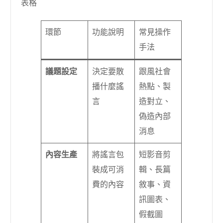
表格
環節
功能說明
常見操作
手法
議題設定
決定要散
跟風社會
播什麼謠
熱點、製
言
造對立、
偽造內部
消息
內容生產
將謠言包
短影音剪
裝成可消
輯、長篇
費的內容
敘事、資
訊圖表、
假截圖