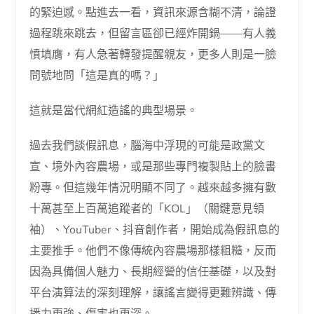
的緊迫感。點進去一看，資訊來源含糊不清，論證
過程跳來跳去，但留言區卻已經炸開鍋——有人義
憤填膺，有人急著轉發提醒親友，更多人則是一臉
問號地問「這是真的嗎？」
這就是當代網紅造謠的典型場景。
過去我們談假訊息，腦海中浮現的可能是政黨文
宣、境外內容農場，或是那些專門複製貼上的臉書
粉專。但這幾年情況明顯不同了。越來越多擁有數
十萬甚至上百萬追蹤者的「KOL」（關鍵意見領
袖）、YouTuber、抖音創作者，開始成為假訊息的
主要推手。他們不像傳統內容農場那樣粗糙，反而
因為具備個人魅力、長期經營的信任基礎，以及對
平台演算法的深刻理解，讓謠言變得更難辨識、傳