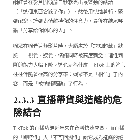
網紅會在影片開頭前三秒就丟出最聳動的結論
（「這個東西會殺了你」），然後用快速剪輯、緊
張配樂、誇張表情維持你的注意力，最後在結尾呼
籲「分享給你關心的人」。
觀眾在觀看這類影片時，大腦處於「認知超載」狀
態——視覺、聽覺、情緒同時被高度刺激，理性判
斷的能力大幅下降。這也是為什麼 TikTok 上的謠言
往往伴隨著極高的分享率：觀眾不是「相信」了內
容，而是「被情緒驅動」了行為。
2.3.3 直播帶貨與造謠的危
險結合
TikTok 的直播功能近年來在台灣快速成長，而直播
的「即時性」與「不可回溯性」讓它成為造謠的絕