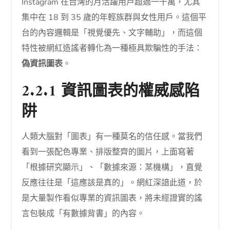
Instagram 在台灣的月活躍用戶超過一千萬，尤其
集中在 18 到 35 歲的年輕族群與女性用戶。這個平
台的內容邏輯是「視覺優先、文字輔助」，而這個
特性被網紅造謠者轉化為一種極具欺騙性的手法：
偽資訊圖表
。
2.2.1 資訊圖表的權威感陷
阱
人類大腦對「圖表」有一種莫名的信任感。當我們
看到一張配色專業、排版整齊的圖片，上面寫著
「根據研究顯示」、「數據來源：某機構」，直覺
反應往往是「這應該是真的」。網紅深諳此道，於
是大量製作看似專業的資訊圖表，將未經證實的謠
言包裝成「有數據背書」的內容。