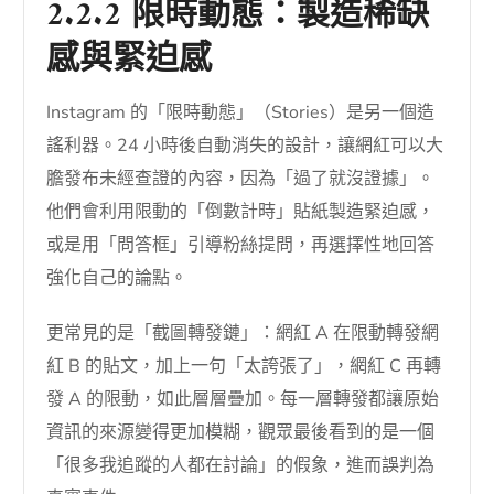
2.2.2 限時動態：製造稀缺
感與緊迫感
Instagram 的「限時動態」（Stories）是另一個造
謠利器。24 小時後自動消失的設計，讓網紅可以大
膽發布未經查證的內容，因為「過了就沒證據」。
他們會利用限動的「倒數計時」貼紙製造緊迫感，
或是用「問答框」引導粉絲提問，再選擇性地回答
強化自己的論點。
更常見的是「截圖轉發鏈」：網紅 A 在限動轉發網
紅 B 的貼文，加上一句「太誇張了」，網紅 C 再轉
發 A 的限動，如此層層疊加。每一層轉發都讓原始
資訊的來源變得更加模糊，觀眾最後看到的是一個
「很多我追蹤的人都在討論」的假象，進而誤判為