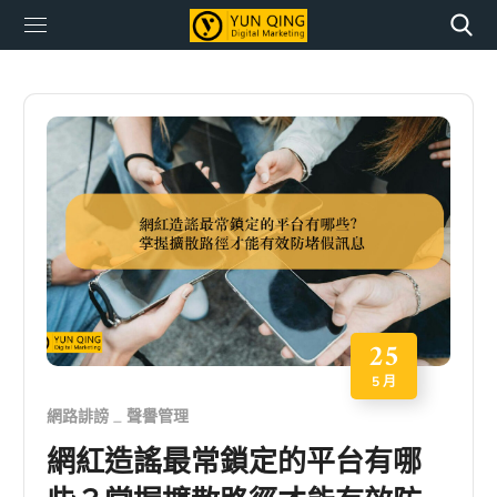
25
5 月
網路誹謗
聲譽管理
網紅造謠最常鎖定的平台有哪