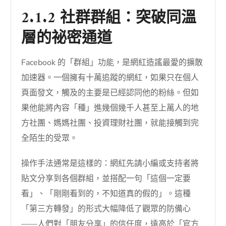
2.1.2 社群群組：突破同溫
層的祕密通道
Facebook 的「群組」功能，是網紅造謠最愛的擴散
加速器。一個擁有十萬追蹤的網紅，如果只在個人
頁面發文，觸及的主要是已經認同他的粉絲。但如
果他能將內容「種」進幾個幾千人甚至上萬人的地
方社團、媽媽社團、投資理財社團，就能接觸到完
全陌生的受眾。
操作手法通常是這樣的：網紅先請小編或支持者將
貼文分享到各個群組，並搭配一句「這個一定要
看」、「剛剛看到的，不知道真的假的」。這種
「第三方轉發」的形式大幅降低了觀眾的防備心
——人們對「朋友分享」的信任度，遠高於「官方