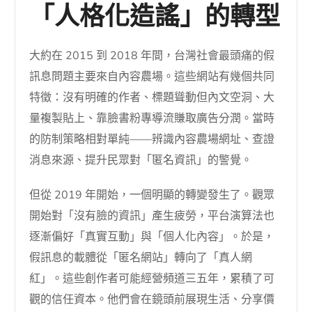
「人格化造謠」的轉型
大約在 2015 到 2018 年間，台灣社會最頭痛的假
訊息問題主要來自內容農場。這些網站有幾個共同
特徵：沒有明確的作者、標題聳動但內文空洞、大
量複製貼上、靠臉書粉專導流賺取廣告分潤。當時
的防制策略相對單純——辨識內容農場網址、查證
消息來源、提升民眾對「匿名資訊」的警覺。
但從 2019 年開始，一個明顯的轉變發生了。觀眾
開始對「沒有臉的資訊」產生疲勞，平台演算法也
逐漸偏好「真實互動」與「個人化內容」。於是，
假訊息的載體從「匿名網站」轉向了「真人網
紅」。這些創作者可能經營頻道三五年，累積了可
觀的信任資本。他們會在鏡頭前展現生活、分享價