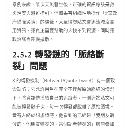
舉例來說，某次天災發生後，正確的資訊應該是救
災進度與避難指引。但如果有組織性地操作「#某政
府隱瞞災情」的標籤，大量憤怒貼文會迅速淹沒實
用資訊，讓真正需要幫助的人找不到資源，同時讓
政治謠言趁機擴散。
2.5.2 轉發鏈的「脈絡斷
裂」問題
X 的轉發機制（Retweet/Quote Tweet）有一個致
命缺陷：它允許用戶在完全不理解原始脈絡的情況
下，將資訊傳播給自己的追蹤者。一則造謠貼文可
能被轉發數千次，每一次轉發都脫離了原始語境。
當有人終於想求證時，他看到的已經是「我朋友轉
發的、他朋友轉發的、某個記者轉發的」層層疊加