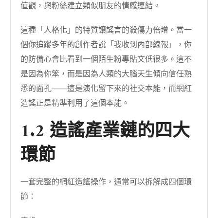
值觀，與粉絲建立類似朋友的情感連結。
這種「人格化」的特質讓謠言的殺傷力倍增。當一
個你追蹤多年的創作者說「我收到內部線報」，你
的防備心會比看到一個陌生粉專貼文低很多。這不
是因為你笨，而是因為人類的大腦天生傾向信任熟
悉的面孔——這是演化留下來的社交本能，而網紅
造謠正是精準利用了這個本能。
1.2 造謠產業鏈的四大
環節
一套完整的網紅造謠操作，通常可以拆解成四個環
節：