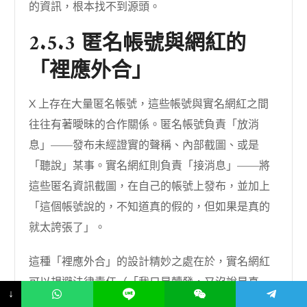
的資訊，根本找不到源頭。
2.5.3 匿名帳號與網紅的
「裡應外合」
X 上存在大量匿名帳號，這些帳號與實名網紅之間
往往有著曖昧的合作關係。匿名帳號負責「放消
息」——發布未經證實的聲稱、內部截圖、或是
「聽說」某事。實名網紅則負責「接消息」——將
這些匿名資訊截圖，在自己的帳號上發布，並加上
「這個帳號說的，不知道真的假的，但如果是真的
就太誇張了」。
這種「裡應外合」的設計精妙之處在於，實名網紅
可以規避法律責任（「我只是轉發，又沒說是真
↓
的」），同時享受匿名帳號製造的話題紅利。而匿