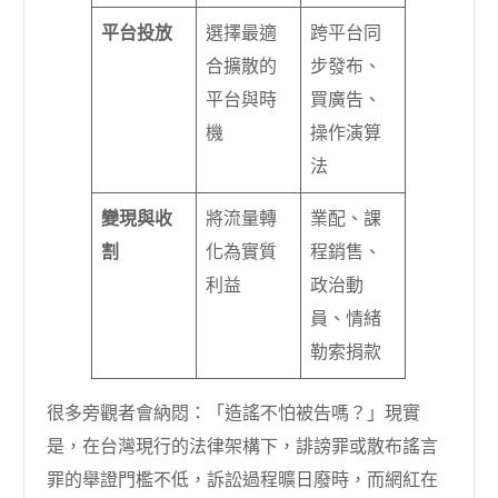
平台投放
選擇最適
跨平台同
合擴散的
步發布、
平台與時
買廣告、
機
操作演算
法
變現與收
將流量轉
業配、課
割
化為實質
程銷售、
利益
政治動
員、情緒
勒索捐款
很多旁觀者會納悶：「造謠不怕被告嗎？」現實
是，在台灣現行的法律架構下，誹謗罪或散布謠言
罪的舉證門檻不低，訴訟過程曠日廢時，而網紅在