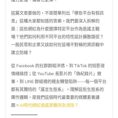
播力更強、傷害也更深。
這篇文章要做的，不是簡單列出「哪些平台有假訊
息」這種大家都知道的答案。我們要深入拆解的
是：這些網紅為什麼選擇特定平台作為造謠主戰
場？他們如何利用不同平台的特性設計擴散路徑？
一般民眾和企業又該如何在這場不對稱的資訊戰中
建立防線？
從 Facebook 的社群群組滲透，到 TikTok 的短影音
情緒操控；從 YouTube 長影片的「偽紀錄片」敘
事，到 LINE 群組裡的親友轉發陷阱——每一個平台
都有其獨特的「謠言生態系」。理解這些生態系的
運作邏輯，是我們這個時代最重要的媒體素養課
題。
AI時代網紅造謠更難完全消除？