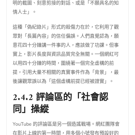
明的截圖、刻意剪接的對話、或是「不願具名的知
情人士」。
這種「偽紀錄片」形式的殺傷力在於，它利用了觀
眾對「長篇內容」的信任偏誤。人們直覺認為，願
意花四十分鐘講一件事的人，應該做了功課。但事
實上，影片長度與資訊品質完全無關。一個網紅可
以用四十分鐘的時間，圍繞著一個完全虛構的前
提，引用大量不相關的真實事件作為「背景」，最
後讓觀眾誤以為「這個虛構前提已經被證實」。
2.4.2 評論區的「社會認
同」操縱
YouTube 的評論區是另一個造謠戰場。網紅團隊會
在影片上線的第一時間，用多個小號發布預設好的