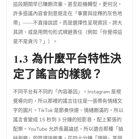
這段期間早已賺飽流量、甚至趁機轉型。更何況，
許多造謠內容會刻意遊走在「事實與詮釋的灰色地
帶」——不直接說謊，而是選擇性呈現資訊、誇大
其詞、或是用問句形式規避責任（例如「你覺得這
是不是貪污？」）。
1.3 為什麼平台特性決
定了謠言的樣貌？
不同平台有不同的「內容基因」。Instagram 是視
覺導向的，所以那裡的謠言往往是一張帶有情緒文
字的圖片。TikTok 是節奏快速、情緒飽滿的，所以
謠言會變成 15 秒到 3 分鐘的短影音，配上緊張的
配樂。YouTube 允許長篇論述，所以適合那種「抽
絲剝繭」的陰謀論敘事，花四十分鐘「證明」某個