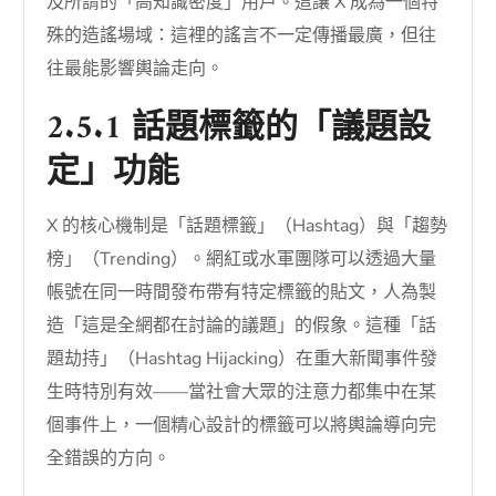
及所謂的「高知識密度」用戶。這讓 X 成為一個特
殊的造謠場域：這裡的謠言不一定傳播最廣，但往
往最能影響輿論走向。
2.5.1 話題標籤的「議題設
定」功能
X 的核心機制是「話題標籤」（Hashtag）與「趨勢
榜」（Trending）。網紅或水軍團隊可以透過大量
帳號在同一時間發布帶有特定標籤的貼文，人為製
造「這是全網都在討論的議題」的假象。這種「話
題劫持」（Hashtag Hijacking）在重大新聞事件發
生時特別有效——當社會大眾的注意力都集中在某
個事件上，一個精心設計的標籤可以將輿論導向完
全錯誤的方向。