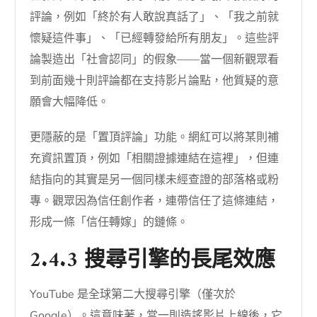
評論，例如「終於有人敢說真話了」、「我之前就
懷疑這件事」、「已經轉發給所有朋友」。這些評
論製造出「社會認同」的假象——當一個新觀眾看
到前面幾十則評論都在支持影片論點，他質疑的意
願會大幅降低。
更隱蔽的是「置頂評論」功能。網紅可以將某則補
充資訊置頂，例如「相關證據連結在這裡」，但連
結指向的其實是另一個同樣未經查證的部落格或粉
專。觀眾因為信任創作者，連帶信任了這條連結，
形成一條「信任轉嫁」的鏈條。
2.4.3 搜尋引擎的長尾效應
YouTube 是全球第二大搜尋引擎（僅次於
Google）。這意味著，當一則造謠影片上線後，它