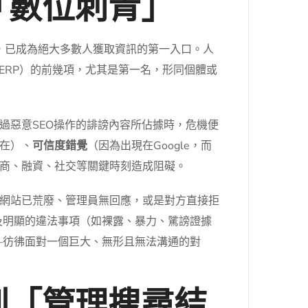
「數位刺青」
擎，已成為絕大多數人獲取資訊的第一入口。人
ERP）的前幾項，尤其是第一名，形同個體或
過惡意SEO操作的誹謗內容所佔據時，危機便
在）、
可信度錯覺
（因為出現在Google，而
商、融資、社交等關鍵時刻造成阻礙。
網站已荒廢、管理員無回應，或是對方直接拒
涉及明顯的違法事項（如裸露、暴力、騭謗證據
—彷彿面對一個巨大、無形且無法溝通的對
到「管理搜尋結