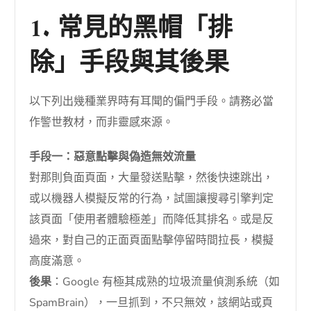
1. 常見的黑帽「排
除」手段與其後果
以下列出幾種業界時有耳聞的偏門手段。請務必當
作警世教材，而非靈感來源。
手段一：惡意點擊與偽造無效流量
對那則負面頁面，大量發送點擊，然後快速跳出，
或以機器人模擬反常的行為，試圖讓搜尋引擎判定
該頁面「使用者體驗極差」而降低其排名。或是反
過來，對自己的正面頁面點擊停留時間拉長，模擬
高度滿意。
後果
：Google 有極其成熟的垃圾流量偵測系統（如
SpamBrain），一旦抓到，不只無效，該網站或頁