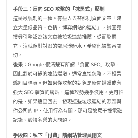
手段三：反向 SEO 攻擊的「抹黑式」壓制
這是最諷刺的一種。有些人去替那則負面文章「建
立大量低品質、色情、博弈網站的連結」，試圖讓
搜尋引擎認為該文章被垃圾連結推薦，從而懲罰
它。這就像對討厭的鄰居潑髒水，希望他被警察關
切。
後果
：Google 很清楚有所謂「負面 SEO」攻擊，
因此對於可疑的連結爆增，通常直接忽略，不輕易
懲罰目標頁。但如果你攻擊的對象是新聞媒體或有
強大 SEO 體質的網站，這種攻勢幾乎沒用。更可怕
的是，如果追查回去，發現這些垃圾連結的源頭與
你公司的 IP、使用行為有關，那可是故意干擾電磁
記錄、毀損名譽的大問題。
手段四：私下「付費」請網站管理員刪文