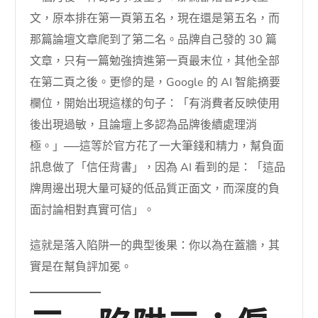
文，原本排在第一頁第五名，現在還是第五名，而
那篇論壇文章爬到了第二名。品牌自己發的 30 篇
文章，只有一篇勉強擠進第一頁最末位，其他全部
在第二頁之後。更慘的是，Google 的 AI 智能摘要
欄位，開始出現這樣的句子：「有消費者反映使用
後出現過敏，且論壇上多認為品牌後續處理消
極。」──這等於官方花了一大筆錢和精力，幫負面
訊息做了「信任背書」，因為 AI 看到的是：「這品
牌周邊出現大量可疑的低品質正面文，而深度的負
面討論相對真實可信」。
這就是落入陷阱一的典型後果：你以為在蓋牆，其
實是在幫負評加冕。