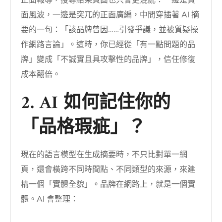
正面報導，搜尋結果頁面也只會更混亂：一邊是負
面風波，一邊是突兀的正面廣編，中間穿插著 AI 摘
要的一句：「該品牌曾因……引發爭議，並被質疑操
作網路言論」。這時，你已經從「有一點問題的品
牌」變成「不誠實且具攻擊性的品牌」，信任修復
成本翻倍。
2. AI 如何記住你的
「品格瑕疵」？
現在的語言模型在生成摘要時，不只比對單一網
頁，還會橫跨不同時間點、不同類型的來源，來建
構一個「實體全貌」。品牌在網路上，就是一個實
體。AI 會整理：