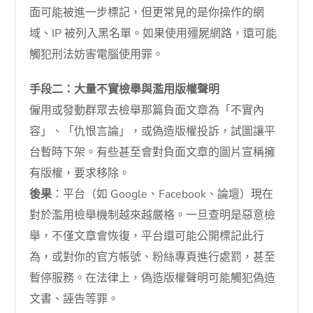
面可能被進一步標記，但更常見的是你操作的網
域、IP 被列入黑名單。如果使用殭屍網路，還可能
觸犯刑法妨害電腦使用罪。
手段二：大量不實檢舉與濫用版權聲明
僱用或發動群眾去檢舉那篇負面文章為「不實內
容」、「仇恨言論」，或偽造版權投訴，試圖讓平
台暫時下架。有些甚至會對負面文章的圖片宣稱擁
有版權，要求移除。
後果
：平台（如 Google、Facebook、論壇）現在
對於濫用檢舉機制越來越嚴格。一旦查明是惡意檢
舉，不僅文章會恢復，平台還可能公開標記此行
為，或對你的官方帳號、粉絲專頁進行處罰，甚至
暫停服務。在法律上，偽造版權聲明可能觸犯偽造
文書、誣告等罪。