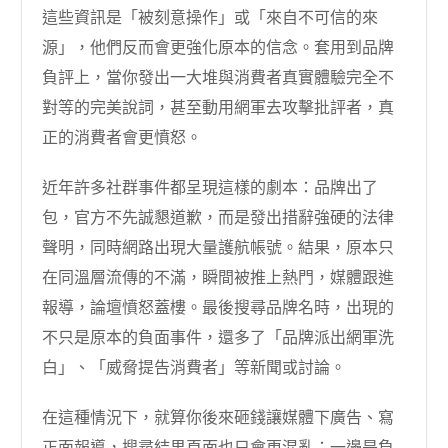
這些資訊是「被刻意操作」或「來自不可信的來
源」，他們反而會更強化原本的信念。套用到品牌
負評上，當你發出一大堆與消費者真實體驗完全不
對等的完美說詞，甚至動用網軍去攻擊批評者，真
正的消費者會更憤怒。
近年許多社群事件都呈現這樣的劇本：品牌出了
包，官方不先誠懇道歉，而是發出措辭強硬的法律
聲明，同時網路出現大量護航帳號。結果，原本只
在同溫層流傳的不滿，瞬間被推上熱門，媒體跟進
報導，論壇憤怒蓋樓。最後搜尋品牌名時，出現的
不只是原本的負面事件，還多了「品牌派出網軍洗
白」、「威脅提告消費者」等新聞或討論。
在這種情況下，就算你後來砸錢讓媒體下廣告、寫