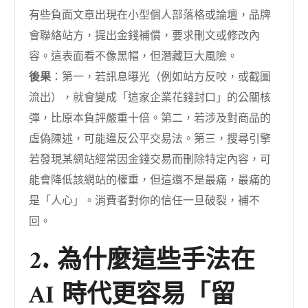
有些負面文章出現在小型個人部落格或論壇，品牌
會聯絡站方，提出金錢補償，要求刪文或修改內
容。這表面看不像黑帽，但潛藏巨大風險。
後果
：第一，若訊息曝光（例如站方反咬，或截圖
流出），就會變成「這家企業花錢封口」的公關核
彈，比原本負評嚴重十倍。第二，若涉及對商品的
虛偽陳述，可能違反公平交易法。第三，搜尋引擎
若發現某網站經常因金錢交易而刪除特定內容，可
能會降低該網站的權重，但這還不是最痛，最痛的
是「人心」。消費者對你的信任一旦破裂，補不
回。
2. 為什麼這些手法在
AI 時代更容易「留