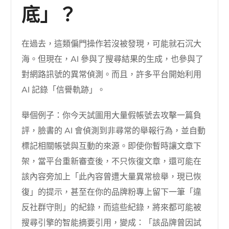
底」？
在過去，這類偏門操作若沒被發現，可能就石沉大
海。但現在，AI 參與了搜尋結果的生成，也參與了
對網路訊號的異常偵測。而且，許多平台開始利用
AI 記錄「信譽軌跡」。
舉個例子：你今天試圖用大量假帳號去攻擊一篇負
評，臉書的 AI 會偵測到非尋常的舉報行為，並自動
標記相關帳號與互動的來源。即使你暫時讓文章下
架，當平台重新審查後，不只恢復文章，還可能在
該內容旁加上「此內容曾遭大量異常檢舉，現已恢
復」的提示，甚至在你的品牌粉專上留下一筆「違
反社群守則」的紀錄，而這些紀錄，將來都可能被
搜尋引擎的智能摘要引用，變成：「該品牌曾因試