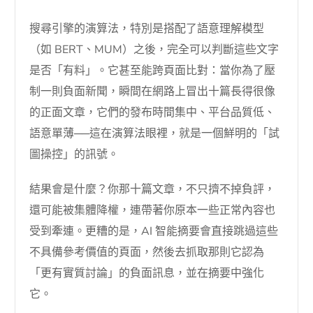
搜尋引擎的演算法，特別是搭配了語意理解模型
（如 BERT、MUM）之後，完全可以判斷這些文字
是否「有料」。它甚至能跨頁面比對：當你為了壓
制一則負面新聞，瞬間在網路上冒出十篇長得很像
的正面文章，它們的發布時間集中、平台品質低、
語意單薄──這在演算法眼裡，就是一個鮮明的「試
圖操控」的訊號。
結果會是什麼？你那十篇文章，不只擠不掉負評，
還可能被集體降權，連帶著你原本一些正常內容也
受到牽連。更糟的是，AI 智能摘要會直接跳過這些
不具備參考價值的頁面，然後去抓取那則它認為
「更有實質討論」的負面訊息，並在摘要中強化
它。