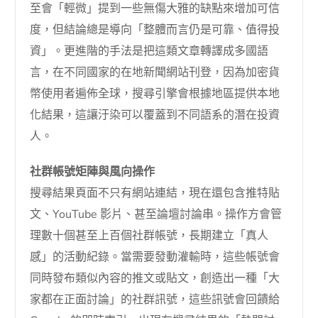
至會「輕微」提到一些無傷大雅的缺點來增加可信
度，但結論總是導向「整體而言仍是可靠、值得投
資」。更進階的手法是把這類文章轉譯成多國語
言，在不同國家的在地新聞網站刊登，因為加密貨
幣使用者遍佈全球，搜尋引擎會根據地區提供本地
化結果，這讓汙染可以覆蓋到不同語系的潛在投資
人。
社群帳號矩陣與風向操作
搜尋結果頁面不只有網站連結，現在還包含推特貼
文、YouTube 影片、甚至論壇討論串。操作方會管
理數十個甚至上百個社群帳號，長期建立「真人
感」的活動紀錄。當需要發動灌輸時，這些帳號會
同時發布類似內容的推文或貼文，創造出一種「大
家都在正面討論」的社群訊號，這些訊號會回饋給