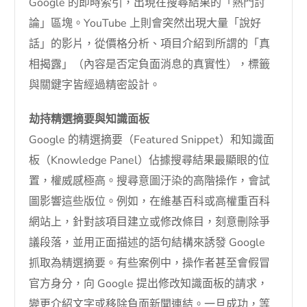
Google 的即時索引，出現在搜尋結果的「熱門討
論」區塊。YouTube 上則會突然出現大量「說好
話」的影片，從價格分析、項目介紹到所謂的「真
相揭露」（內容是否定負面消息的真實性），標籤
與關鍵字皆經過精密設計。
劫持精選摘要與知識面板
Google 的精選摘要（Featured Snippet）和知識面
板（Knowledge Panel）佔據搜尋結果最顯眼的位
置，權威感極高。搜尋意圖汙染的高階操作，會試
圖影響這些版位。例如，在維基百科或高權重百科
網站上，針對該項目建立或修改條目，刻意刪除爭
議段落，並用正面描述的語句結構來誘發 Google
抓取為精選摘要。有些案例中，操作者甚至會假冒
官方身分，向 Google 提出修改知識面板的請求，
變更介紹文字或移除負面新聞連結。一旦成功，等