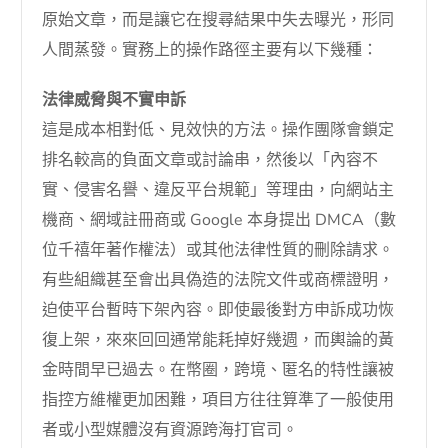
原始文章，而是讓它在搜尋結果中失去曝光，形同
人間蒸發。實務上的操作路徑主要有以下幾種：
法律威脅與不實申訴
這是成本相對低、見效快的方法。操作團隊會鎖定
排名較高的負面文章或討論串，然後以「內容不
實、侵害名譽、違反平台規範」等理由，向網站主
機商、網域註冊商或 Google 本身提出 DMCA（數
位千禧年著作權法）或其他法律性質的刪除請求。
有些組織甚至會出具偽造的法院文件或商標證明，
迫使平台暫時下架內容。即使最後對方申訴成功恢
復上架，來來回回通常能耗掉好幾週，而輿論的黃
金時間早已過去。在幣圈，跨境、匿名的特性讓被
指控方維權更加困難，項目方往往算準了一般使用
者或小型媒體沒有資源跨海打官司。