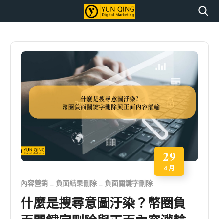
29
4 月
內容營銷
負面結果刪除
負面關鍵字刪除
什麼是搜尋意圖汙染？幣圈負