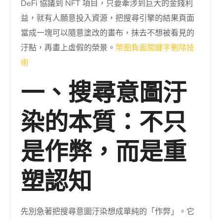
DeFi 協議到 NFT 項目，只要牽涉到巨大的金錢利
益，就有人願意投入資源，把搜尋引擎的結果頁面
當成一塊可以隨意塗改的畫布，抹去不想被看見的
汙點，再畫上虛假的榮景。
幣圈負面關鍵字刪除技
術
一、搜尋意圖汙
染的本質：不只
是作弊，而是重
塑認知
先別急著把搜尋意圖汙染想成單純的「作弊」。它