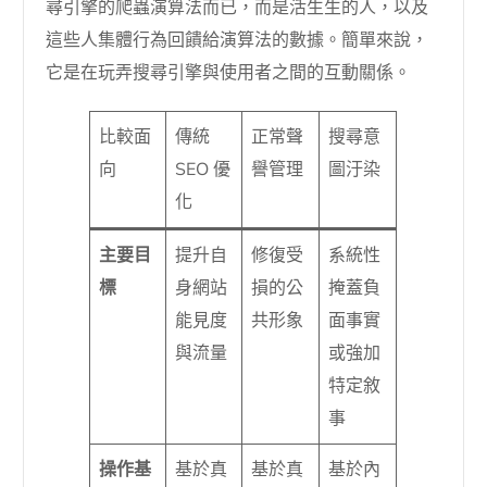
尋引擎的爬蟲演算法而已，而是活生生的人，以及
這些人集體行為回饋給演算法的數據。簡單來說，
它是在玩弄搜尋引擎與使用者之間的互動關係。
比較面
傳統
正常聲
搜尋意
向
SEO 優
譽管理
圖汙染
化
主要目
提升自
修復受
系統性
標
身網站
損的公
掩蓋負
能見度
共形象
面事實
與流量
或強加
特定敘
事
操作基
基於真
基於真
基於內