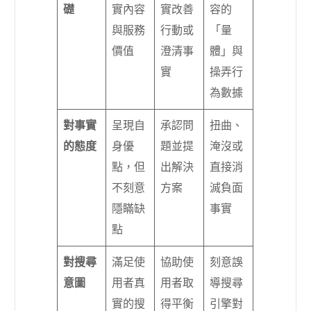
礎
實內容
實改善
容的
與服務
行動或
「量
價值
澄清事
體」與
實
操弄行
為數據
對事實
呈現自
承認問
扭曲、
的態度
身優
題並提
淹沒或
點，但
出解決
直接消
不刻意
方案
滅負面
隱瞞缺
事實
點
對搜尋
滿足使
協助使
刻意誤
意圖
用者真
用者取
導搜尋
實的搜
得平衡
引擎對