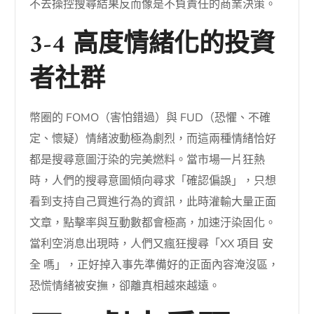
不去操控搜尋結果反而像是不負責任的商業決策。
3-4 高度情緒化的投資
者社群
幣圈的 FOMO（害怕錯過）與 FUD（恐懼、不確
定、懷疑）情緒波動極為劇烈，而這兩種情緒恰好
都是搜尋意圖汙染的完美燃料。當市場一片狂熱
時，人們的搜尋意圖傾向尋求「確認偏誤」，只想
看到支持自己買進行為的資訊，此時灌輸大量正面
文章，點擊率與互動數都會極高，加速汙染固化。
當利空消息出現時，人們又瘋狂搜尋「XX 項目 安
全 嗎」，正好掉入事先準備好的正面內容淹沒區，
恐慌情緒被安撫，卻離真相越來越遠。