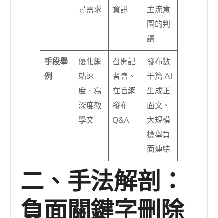
尋需求
資訊
主流意
圖的判
讀
手段舉
優化網
召開記
發布數
例
站速
者會、
千篇 AI
度、寫
在官網
生成正
深度教
發布
面文、
學文
Q&A
大規模
檢舉負
面連結
二、手法解剖：
負面關鍵字刪除