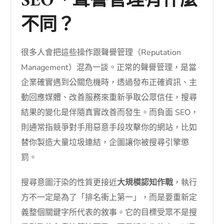
SEO、聲譽管理有什麼
不同？
很多人會把這些操作跟聲譽管理（Reputation
Management）混為一談。正常的聲譽管理，是當
企業確實遇到公關危機時，透過發布正確資訊、主
動回應媒體、改善服務來重新爭取公眾信任，搜尋
結果的變化是伴隨真實改善而發生。而負面 SEO，
則通常指競爭對手用惡意手段攻擊你的網站，比如
替你製造大量垃圾連結，企圖讓你被搜尋引擎懲
罰。
搜尋意圖汙染的性質更接近
大規模認知作戰
，執行
方不一定是為了「排名衝上第一」，而是要重新定
義整個關鍵字所代表的敘事。它的目標受眾不是搜