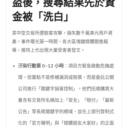
盜後，搜尋結果先於資
金被「洗白」
某中型交易所遭駭客攻擊，損失數千萬美元用戶資
產。事件曝光第一時間，各大區塊鏈媒體跟進報
導，推特上也出現大量受害者發文。
汙染行動第 0~12 小時
：項目方緊急啟動危機處
理，但重點不是修補漏洞或賠償，而是委託公關
公司進行「關鍵字損害控制」。他們迅速購買大
量含有交易所名稱加上「安全」「賠付」「最新
公告」等長尾關鍵字的網域，並在上頭刊登制式
化的「官方聲明」與「媒體朋友大家好」的正面