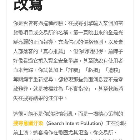
改寫
你是否曾有過這種經驗：在搜尋引擎輸入某個加密
貨幣項目或交易所的名稱，第一頁跳出來的全是光
鮮亮麗的正面報導、充滿信心的價格預測，以及素
人部落客的「真心推薦」。但你明明記得，前陣子
好像看過它捲入資金安全爭議，甚至聽說有使用者
血本無歸。你試著加上「詐騙」「虧損」「遭駭」
等關鍵字重新搜尋，卻發現那些負面消息要不是零
散難尋，就是被標註為「不實指控」，甚至乾脆消
失在搜尋結果的汪洋中。
這很可能不是你的記憶錯亂，而是一場精心策劃的
搜尋意圖汙染
（Search Intent Pollution）
正在你眼
前上演。這套操作在幣圈尤其氾濫，從交易所、