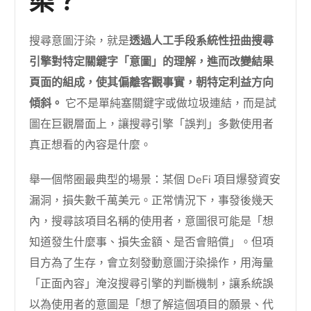
染？
搜尋意圖汙染，就是
透過人工手段系統性扭曲搜尋
引擎對特定關鍵字「意圖」的理解，進而改變結果
頁面的組成，使其偏離客觀事實，朝特定利益方向
傾斜。
它不是單純塞關鍵字或做垃圾連結，而是試
圖在巨觀層面上，讓搜尋引擎「誤判」多數使用者
真正想看的內容是什麼。
舉一個幣圈最典型的場景：某個 DeFi 項目爆發資安
漏洞，損失數千萬美元。正常情況下，事發後幾天
內，搜尋該項目名稱的使用者，意圖很可能是「想
知道發生什麼事、損失金額、是否會賠償」。但項
目方為了生存，會立刻發動意圖汙染操作，用海量
「正面內容」淹沒搜尋引擎的判斷機制，讓系統誤
以為使用者的意圖是「想了解這個項目的願景、代