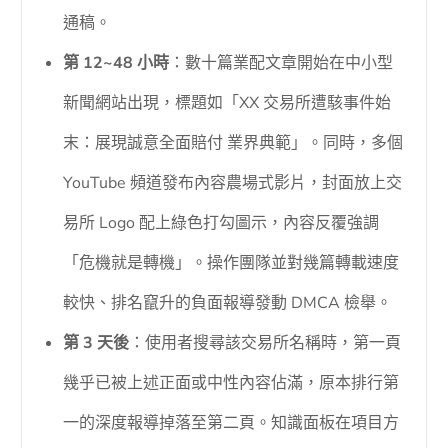
通稿。
第 12~48 小時
：數十篇業配文章開始在中小型
新聞網站出現，標題如「XX 交易所遭駭事件始
末：展現誠意全面賠付 業界典範」。同時，多個
YouTube 頻道發布內容農場式影片，封面放上交
易所 Logo 配上綠色打勾圖示，內容反覆強調
「危機就是轉機」。操作團隊並對幾篇轉載速度
較快、排名竄升的負面報導發動 DMCA 檢舉。
第 3 天後
：使用者搜尋該交易所名稱時，第一頁
幾乎已被上述正面或中性內容佔滿，原本排行第
一的深度報導掉落至第二頁。知識面板在項目方