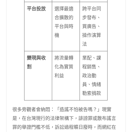
平台投放
選擇最適
跨平台同
合擴散的
步發布、
平台與時
買廣告、
機
操作演算
法
變現與收
將流量轉
業配、課
割
化為實質
程銷售、
利益
政治動
員、情緒
勒索捐款
很多旁觀者會納悶：「造謠不怕被告嗎？」現實
是，在台灣現行的法律架構下，誹謗罪或散布謠言
罪的舉證門檻不低，訴訟過程曠日廢時，而網紅在