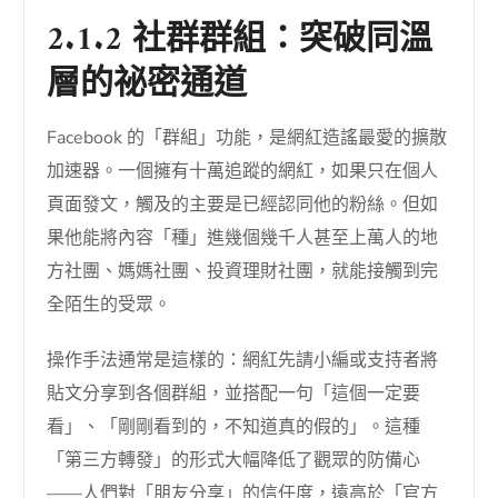
2.1.2 社群群組：突破同溫
層的祕密通道
Facebook 的「群組」功能，是網紅造謠最愛的擴散
加速器。一個擁有十萬追蹤的網紅，如果只在個人
頁面發文，觸及的主要是已經認同他的粉絲。但如
果他能將內容「種」進幾個幾千人甚至上萬人的地
方社團、媽媽社團、投資理財社團，就能接觸到完
全陌生的受眾。
操作手法通常是這樣的：網紅先請小編或支持者將
貼文分享到各個群組，並搭配一句「這個一定要
看」、「剛剛看到的，不知道真的假的」。這種
「第三方轉發」的形式大幅降低了觀眾的防備心
——人們對「朋友分享」的信任度，遠高於「官方