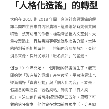
「人格化造謠」的轉型
大約在 2015 到 2018 年間，台灣社會最頭痛的假
訊息問題主要來自內容農場。這些網站有幾個共同
特徵：沒有明確的作者、標題聳動但內文空洞、大
量複製貼上、靠臉書粉專導流賺取廣告分潤。當時
的防制策略相對單純——辨識內容農場網址、查證
消息來源、提升民眾對「匿名資訊」的警覺。
但從 2019 年開始，一個明顯的轉變發生了。觀眾
開始對「沒有臉的資訊」產生疲勞，平台演算法也
逐漸偏好「真實互動」與「個人化內容」。於是，
假訊息的載體從「匿名網站」轉向了「真人網
紅」。這些創作者可能經營頻道三五年，累積了可
觀的信任資本。他們會在鏡頭前展現生活、分享價