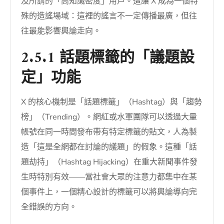
及所謂的「高知識密度」用戶。這讓 X 成為一個特
殊的造謠場域：這裡的謠言不一定傳播最廣，但往
往最能影響輿論走向。
2.5.1 話題標籤的「議題設
定」功能
X 的核心機制是「話題標籤」（Hashtag）與「趨勢
榜」（Trending）。網紅或水軍團隊可以透過大量
帳號在同一時間發布帶有特定標籤的貼文，人為製
造「這是全網都在討論的議題」的假象。這種「話
題劫持」（Hashtag Hijacking）在重大新聞事件發
生時特別有效——當社會大眾的注意力都集中在某
個事件上，一個精心設計的標籤可以將輿論導向完
全錯誤的方向。