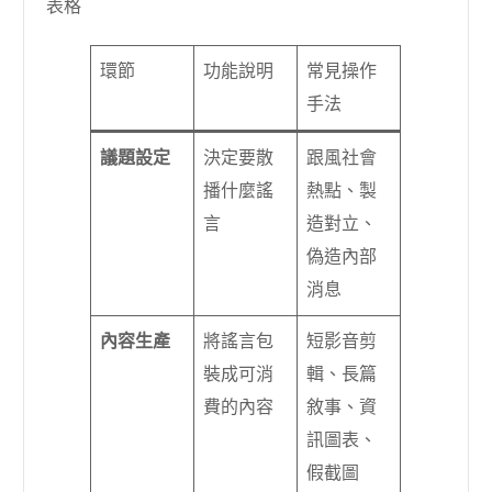
表格
環節
功能說明
常見操作
手法
議題設定
決定要散
跟風社會
播什麼謠
熱點、製
言
造對立、
偽造內部
消息
內容生產
將謠言包
短影音剪
裝成可消
輯、長篇
費的內容
敘事、資
訊圖表、
假截圖