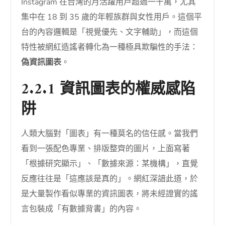
Instagram 在台灣的月活躍用戶超過一千萬，尤其
集中在 18 到 35 歲的年輕族群與女性用戶。這個平
台的內容邏輯是「視覺優先、文字輔助」，而這個
特性被網紅造謠者轉化為一種極具欺騙性的手法：
偽資訊圖表
。
2.2.1 資訊圖表的權威感陷
阱
人類大腦對「圖表」有一種莫名的信任感。當我們
看到一張配色專業、排版整齊的圖片，上面寫著
「根據研究顯示」、「數據來源：某機構」，直覺
反應往往是「這應該是真的」。網紅深諳此道，於
是大量製作看似專業的資訊圖表，將未經證實的謠
言包裝成「有數據背書」的內容。