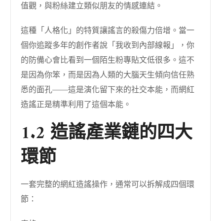
值觀，與粉絲建立類似朋友的情感連結。
這種「人格化」的特質讓謠言的殺傷力倍增。當一
個你追蹤多年的創作者說「我收到內部線報」，你
的防備心會比看到一個陌生粉專貼文低很多。這不
是因為你笨，而是因為人類的大腦天生傾向信任熟
悉的面孔——這是演化留下來的社交本能，而網紅
造謠正是精準利用了這個本能。
1.2 造謠產業鏈的四大
環節
一套完整的網紅造謠操作，通常可以拆解成四個環
節：