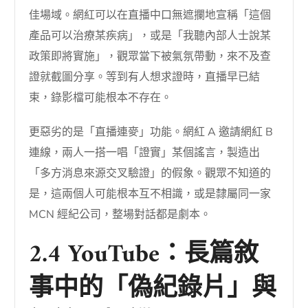
佳場域。網紅可以在直播中口無遮攔地宣稱「這個
產品可以治療某疾病」，或是「我聽內部人士說某
政策即將實施」，觀眾當下被氣氛帶動，來不及查
證就截圖分享。等到有人想求證時，直播早已結
束，錄影檔可能根本不存在。
更惡劣的是「直播連麥」功能。網紅 A 邀請網紅 B
連線，兩人一搭一唱「證實」某個謠言，製造出
「多方消息來源交叉驗證」的假象。觀眾不知道的
是，這兩個人可能根本互不相識，或是隸屬同一家
MCN 經紀公司，整場對話都是劇本。
2.4 YouTube：長篇敘
事中的「偽紀錄片」與