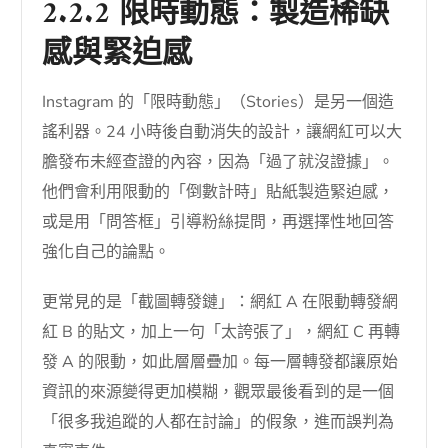
2.2.2 限時動態：製造稀缺
感與緊迫感
Instagram 的「限時動態」（Stories）是另一個造
謠利器。24 小時後自動消失的設計，讓網紅可以大
膽發布未經查證的內容，因為「過了就沒證據」。
他們會利用限動的「倒數計時」貼紙製造緊迫感，
或是用「問答框」引導粉絲提問，再選擇性地回答
強化自己的論點。
更常見的是「截圖轉發鏈」：網紅 A 在限動轉發網
紅 B 的貼文，加上一句「太誇張了」，網紅 C 再轉
發 A 的限動，如此層層疊加。每一層轉發都讓原始
資訊的來源變得更加模糊，觀眾最後看到的是一個
「很多我追蹤的人都在討論」的假象，進而誤判為