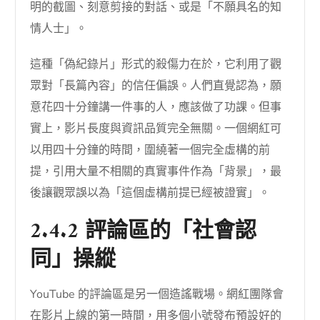
明的截圖、刻意剪接的對話、或是「不願具名的知
情人士」。
這種「偽紀錄片」形式的殺傷力在於，它利用了觀
眾對「長篇內容」的信任偏誤。人們直覺認為，願
意花四十分鐘講一件事的人，應該做了功課。但事
實上，影片長度與資訊品質完全無關。一個網紅可
以用四十分鐘的時間，圍繞著一個完全虛構的前
提，引用大量不相關的真實事件作為「背景」，最
後讓觀眾誤以為「這個虛構前提已經被證實」。
2.4.2 評論區的「社會認
同」操縱
YouTube 的評論區是另一個造謠戰場。網紅團隊會
在影片上線的第一時間，用多個小號發布預設好的