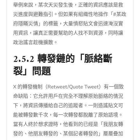
舉例來說，某次天災發生後，正確的資訊應該是救
災進度與避難指引。但如果有組織性地操作「#某政
府隱瞞災情」的標籤，大量憤怒貼文會迅速淹沒實
用資訊，讓真正需要幫助的人找不到資源，同時讓
政治謠言趁機擴散。
2.5.2 轉發鏈的「脈絡斷
裂」問題
X 的轉發機制（Retweet/Quote Tweet）有一個致
命缺陷：它允許用戶在完全不理解原始脈絡的情況
下，將資訊傳播給自己的追蹤者。一則造謠貼文可
能被轉發數千次，每一次轉發都脫離了原始語境。
當有人終於想求證時，他看到的已經是「我朋友轉
發的、他朋友轉發的、某個記者轉發的」層層疊加