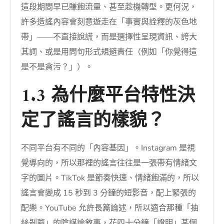
這段期間早已賺飽流量、甚至趁機轉型。更何況，
許多造謠內容會刻意遊走在「事實與詮釋的灰色地
帶」——不直接說謊，而是選擇性呈現資訊、誇大
其詞、或是用問句形式規避責任（例如「你覺得這
是不是貪污？」）。
1.3 為什麼平台特性決
定了謠言的樣貌？
不同平台有不同的「內容基因」。Instagram 是視
覺導向的，所以那裡的謠言往往是一張帶有情緒文
字的圖片。TikTok 是節奏快速、情緒飽滿的，所以
謠言會變成 15 秒到 3 分鐘的短影音，配上緊張的
配樂。YouTube 允許長篇論述，所以適合那種「抽
絲剝繭」的陰謀論敘事，花四十分鐘「證明」某個