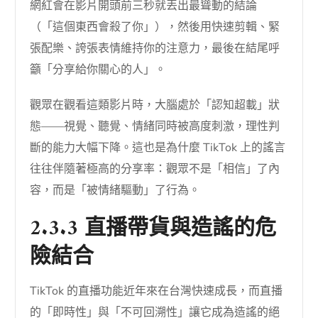
網紅會在影片開頭前三秒就丟出最聳動的結論
（「這個東西會殺了你」），然後用快速剪輯、緊
張配樂、誇張表情維持你的注意力，最後在結尾呼
籲「分享給你關心的人」。
觀眾在觀看這類影片時，大腦處於「認知超載」狀
態——視覺、聽覺、情緒同時被高度刺激，理性判
斷的能力大幅下降。這也是為什麼 TikTok 上的謠言
往往伴隨著極高的分享率：觀眾不是「相信」了內
容，而是「被情緒驅動」了行為。
2.3.3 直播帶貨與造謠的危
險結合
TikTok 的直播功能近年來在台灣快速成長，而直播
的「即時性」與「不可回溯性」讓它成為造謠的絕