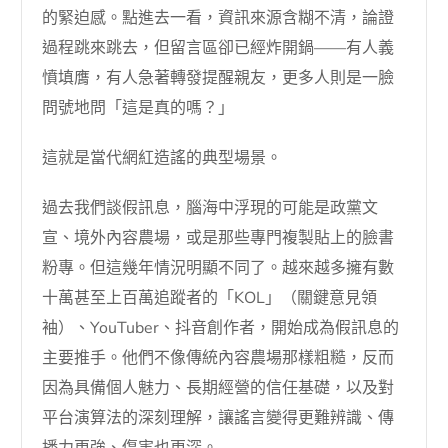
的緊迫感。點進去一看，資訊來源含糊不清，論證
過程跳來跳去，但留言區卻已經炸開鍋——有人義
憤填膺，有人急著轉發提醒親友，更多人則是一臉
問號地問「這是真的嗎？」
這就是當代網紅造謠的典型場景。
過去我們談假訊息，腦海中浮現的可能是政黨文
宣、境外內容農場，或是那些專門複製貼上的臉書
粉專。但這幾年情況明顯不同了。越來越多擁有數
十萬甚至上百萬追蹤者的「KOL」（關鍵意見領
袖）、YouTuber、抖音創作者，開始成為假訊息的
主要推手。他們不像傳統內容農場那樣粗糙，反而
因為具備個人魅力、長期經營的信任基礎，以及對
平台演算法的深刻理解，讓謠言變得更難辨識、傳