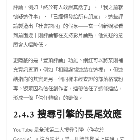
評論，例如「終於有人敢說真話了」、「我之前就
懷疑這件事」、「已經轉發給所有朋友」。這些評
論製造出「社會認同」的假象——當一個新觀眾看
到前面幾十則評論都在支持影片論點，他質疑的意
願會大幅降低。
更隱蔽的是「置頂評論」功能。網紅可以將某則補
充資訊置頂，例如「相關證據連結在這裡」，但連
結指向的其實是另一個同樣未經查證的部落格或粉
專。觀眾因為信任創作者，連帶信任了這條連結，
形成一條「信任轉嫁」的鏈條。
2.4.3 搜尋引擎的長尾效應
YouTube 是全球第二大搜尋引擎（僅次於
Google）。這意味著，當一則造謠影片上線後，它