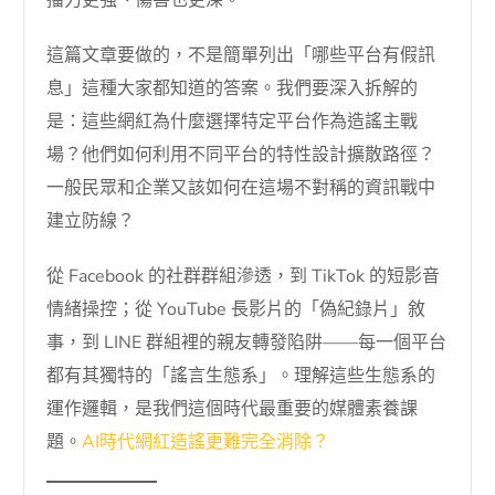
播力更強、傷害也更深。
這篇文章要做的，不是簡單列出「哪些平台有假訊
息」這種大家都知道的答案。我們要深入拆解的
是：這些網紅為什麼選擇特定平台作為造謠主戰
場？他們如何利用不同平台的特性設計擴散路徑？
一般民眾和企業又該如何在這場不對稱的資訊戰中
建立防線？
從 Facebook 的社群群組滲透，到 TikTok 的短影音
情緒操控；從 YouTube 長影片的「偽紀錄片」敘
事，到 LINE 群組裡的親友轉發陷阱——每一個平台
都有其獨特的「謠言生態系」。理解這些生態系的
運作邏輯，是我們這個時代最重要的媒體素養課
題。
AI時代網紅造謠更難完全消除？