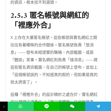
的資訊，根本找不到源頭。
2.5.3 匿名帳號與網紅的
「裡應外合」
X 上存在大量匿名帳號，這些帳號與實名網紅之間
往往有著曖昧的合作關係。匿名帳號負責「放消
息」——發布未經證實的聲稱、內部截圖、或是
「聽說」某事。實名網紅則負責「接消息」——將
這些匿名資訊截圖，在自己的帳號上發布，並加上
「這個帳號說的，不知道真的假的，但如果是真的
就太誇張了」。
這種「裡應外合」的設計精妙之處在於，實名網紅
可以規避法律責任（「我只是轉發，又沒說是真
↓
的」），同時享受匿名帳號製造的話題紅利。而匿