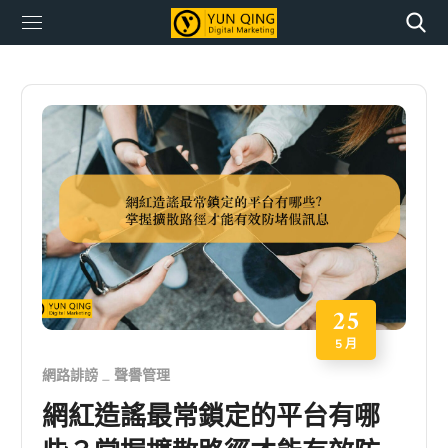
25
5 月
網路誹謗
聲譽管理
網紅造謠最常鎖定的平台有哪