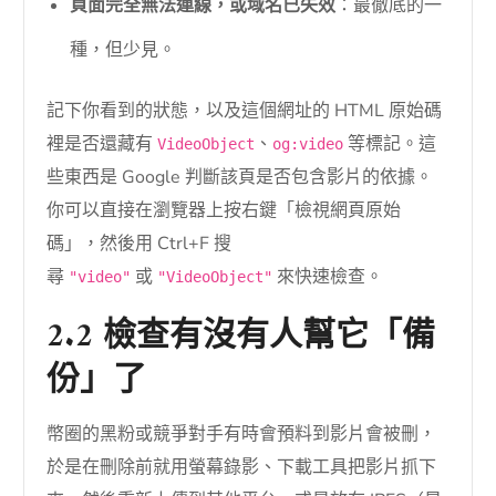
頁面完全無法連線，或域名已失效
：最徹底的一
種，但少見。
記下你看到的狀態，以及這個網址的 HTML 原始碼
裡是否還藏有
、
等標記。這
VideoObject
og:video
些東西是 Google 判斷該頁是否包含影片的依據。
你可以直接在瀏覽器上按右鍵「檢視網頁原始
碼」，然後用 Ctrl+F 搜
尋
或
來快速檢查。
"video"
"VideoObject"
2.2 檢查有沒有人幫它「備
份」了
幣圈的黑粉或競爭對手有時會預料到影片會被刪，
於是在刪除前就用螢幕錄影、下載工具把影片抓下