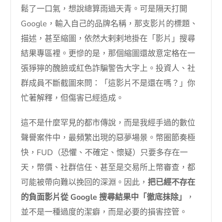
鬆了一口氣，想說總算雨過天青。可是隔天打開
Google，輸入自己的品牌名稱，那支影片的標題、
描述，甚至縮圖，依然大剌剌地掛在「影片」搜尋
結果專區裡。更慘的是，那個縮圖還故意定格在一
張猙獰的醜臉或紅色詐騙警告大字上。投資人、社
群成員不斷截圖來問：「這影片不是還在嗎？」你
忙著解釋，但傷害已經造成。
這不是什麼罕見的都市傳說，而是我經手過的數位
聲譽案件中，最頻繁出現的惡夢場景。幣圈節奏極
快，FUD（恐懼、不確定、懷疑）只要多存在一
天，幣價、社群信任、甚至是交易所上幣審查，都
可能被帶向難以挽回的深淵。因此，
把已經不存在
的負面影片從 Google 搜尋結果中「徹底抹除」
，
並不是一種過度的潔癖，而是必要的損害控管。