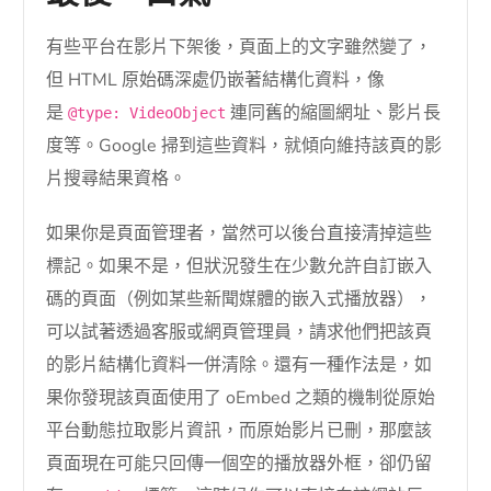
有些平台在影片下架後，頁面上的文字雖然變了，
但 HTML 原始碼深處仍嵌著結構化資料，像
是
連同舊的縮圖網址、影片長
@type: VideoObject
度等。Google 掃到這些資料，就傾向維持該頁的影
片搜尋結果資格。
如果你是頁面管理者，當然可以後台直接清掉這些
標記。如果不是，但狀況發生在少數允許自訂嵌入
碼的頁面（例如某些新聞媒體的嵌入式播放器），
可以試著透過客服或網頁管理員，請求他們把該頁
的影片結構化資料一併清除。還有一種作法是，如
果你發現該頁面使用了 oEmbed 之類的機制從原始
平台動態拉取影片資訊，而原始影片已刪，那麼該
頁面現在可能只回傳一個空的播放器外框，卻仍留