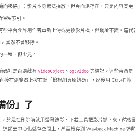
範而移除」
：影片本身無法播放，但頁面還存在，只是內容變更
繼續保留索引。
有些平台允許創作者重新上傳或更換影片檔，但網址不變。這代
le 當然不會移除。
的一種，但少見。
原始碼裡是否還藏有
、
等標記。這些東西是
VideoObject
og:video
直接在瀏覽器上按右鍵「檢視網頁原始碼」，然後用 Ctrl+F 搜
「備份」了
刪，於是在刪除前就用螢幕錄影、下載工具把影片抓下來，然後
類去中心化儲存空間上，甚至轉存到 Wayback Machine 這