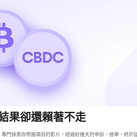
結果卻還賴著不走
、專門抹黑你幣圈項目的影片，經過好幾天的申訴、檢舉，終於