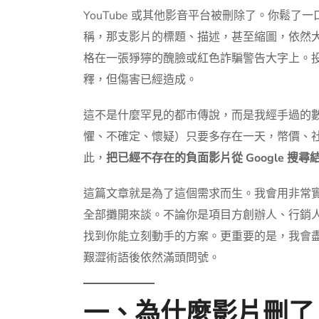
YouTube 或其他影音平台被刪除了。你鬆了
稱，那支影片的標題、描述，甚至縮圖，依然
格在一張猙獰的醜臉或紅色詐騙警告大字上。
釋，但傷害已經造成。
這不是什麼罕見的都市傳說，而是我經手過的數
懼、不確定、懷疑）只要多存在一天，幣價、
此，
把已經不存在的負面影片從 Google 搜
這篇文章就是為了這個需求而生。我會用非常
全部攤開來談。不論你是項目方創辦人、行銷
找到你能立刻動手的方案。更重要的是，我會
艱澀術語後依然滿頭問號。
一、為什麼影片刪了，