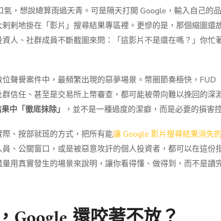
一口氣，想說總算雨過天青。可是隔天打開 Google，輸入自己的
大剌剌地掛在「影片」搜尋結果專區裡。更慘的是，那個縮圖還
投資人、社群成員不斷截圖來問：「這影片不是還在嗎？」你忙
位聲譽案件中，最頻繁出現的惡夢場景。幣圈節奏極快，FUD
社群信任、甚至是交易所上幣審查，都可能被帶向難以挽回的深
尋結果中「徹底抹除」
，並不是一種過度的潔癖，而是必要的損害
實際、按部就班的方式，把所有能
讓 Google 影片搜尋結果消失
人員、公關窗口，或是被惡意攻訐的個人投資者，都可以在這份
盡量用真實發生的場景來說明，讓你看得懂、做得到，而不是讀
Google 還咬著不放？