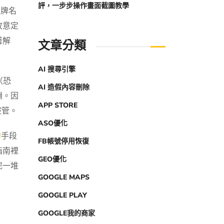
評，一步步操作畫面截圖教學
品牌名
故意定
著解
文章分類
AI 搜尋引擎
（恐
AI 造假內容刪除
淵。因
APP STORE
控管。
ASO優化
的
手段
FB帳號停用恢復
指南裡
GEO優化
完一堆
GOOGLE MAPS
GOOGLE PLAY
GOOGLE我的商家