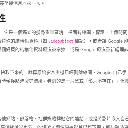
週甚至幾個月才來一次。
性
連結，它是一個獨立的搜尋垂直區塊，裡面有縮圖、標題、上傳時
含特殊的結構化資料（如
標記），或者讓 Google 
VideoObject
網頁的結構化資料還沒被拿掉，或是 Google 還沒重新處理
另外快取下來的，就算原始影片主機已經刪除縮圖，Google 自己
有時候你點進搜尋結果，看到的是一片黑或「影片不存在」，但
。
其他網站、部落格、社群媒體轉貼它的連結，或是將影片嵌入自
傳遞「這個網址很重要」的訊號。即便原始影片已經下架，那些轉貼