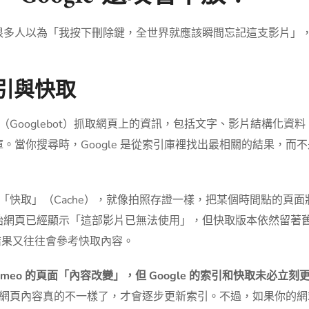
很多人以為「我按下刪除鍵，全世界就應該瞬間忘記這支影片」
索引與快取
蟲（Googlebot）抓取網頁上的資訊，包括文字、影片結構化資
當你搜尋時，Google 是從索引庫裡找出最相關的結果，而
建立「快取」（Cache），就像拍照存證一樣，把某個時間點的頁面
始網頁已經顯示「這部影片已無法使用」，但快取版本依然留著
尋結果又往往會參考快取內容。
Vimeo 的頁面「內容改變」，但 Google 的索引和快取未必立刻
址，發現網頁內容真的不一樣了，才會逐步更新索引。不過，如果你的