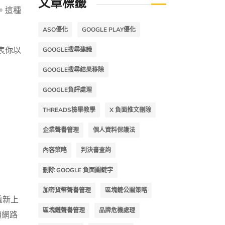
文章標籤
。這種
ASO優化
GOOGLE PLAY優化
表你以
GOOGLE搜尋建議
GOOGLE搜尋結果移除
GOOGLE負評處理
THREADS檢舉教學
X 負面推文刪除
企業聲譽管理
個人資料保護法
內容策略
判決書查詢
刪除 GOOGLE 負面關鍵字
加密貨幣聲譽管理
區塊鏈公關策略
重新上
區塊鏈聲譽管理
品牌危機處理
類網路