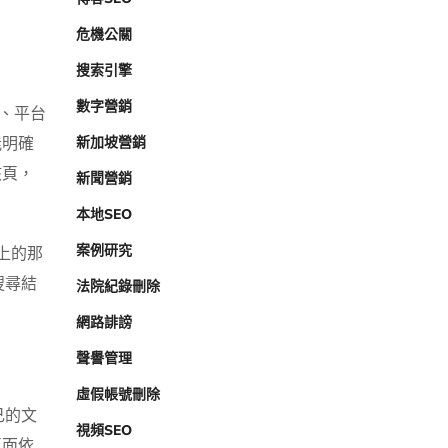
危機公關
搜索引擎
數字營銷
間、平台
新加坡營銷
能明確
該頁，
新聞營銷
本地SEO
案例研究
手上的那
搜尋結
法院紀錄刪除
網路誹謗
聲譽管理
虛假帳號刪除
己的文
視頻SEO
頁面依