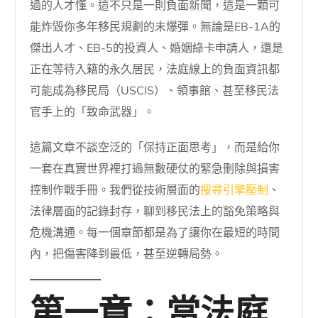
過的人才懂。這不只是一則負面新聞，這是一顆可
能炸毀你多年移民規劃的未爆彈。無論是EB-1A的
傑出人才、EB-5的投資人、婚姻綠卡申請人，還是
正在等待入籍的永久居民，法庭線上的負面資訊都
可能成為移民局（USCIS）、領事館、甚至移民法
官手上的「致命武器」。
這篇文章不談空泛的「保持正面思考」，而是給你
一套在真實世界裡打過無數硬仗的緊急刪除與損害
控制作戰手冊。我們從技術層面的
搜尋引擎壓制
、
法律層面的記錄封存，聊到移民法上的豁免策略與
危機溝通。每一個章節都是為了讓你在最短的時間
內，把傷害降到最低，甚至逆轉局勢。
第一章：當法庭