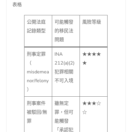
表格
公開法庭
可能觸發
風險等級
記錄類型
的移民法
問題
刑事定罪
INA
★★★★
（
212(a)(2)
★
misdemea
犯罪相關
nor/felony
不可入境
）
刑事案件
雖無定
★★★☆
被駁回/無
罪，但可
☆
罪
能觸發
「承認犯