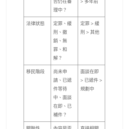
否仍在審
> 多年前
理中？
法律狀態
定罪、緩
定罪 > 緩
刑、撤
刑 > 其他
銷、無
罪、和
解？
移民階段
尚未申
面談在即
請、已遞
> 已遞件 >
件等待
規劃中
中、面談
在即、已
補件？
關聯性
內容是否
直接相關