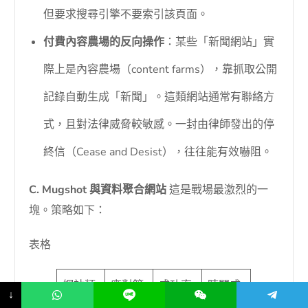
但要求搜尋引擎不要索引該頁面。
付費內容農場的反向操作
：某些「新聞網站」實
際上是內容農場（content farms），靠抓取公開
記錄自動生成「新聞」。這類網站通常有聯絡方
式，且對法律威脅較敏感。一封由律師發出的停
終信（Cease and Desist），往往能有效嚇阻。
C. Mugshot 與資料聚合網站
這是戰場最激烈的一
塊。策略如下：
表格
網站類
應對策
成功率
時間成
↓
型
略
本