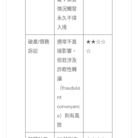
情況觸發
永久不得
入境
破產/債務
通常不直
★★☆☆
訴訟
接影響，
☆
但若涉及
詐欺性轉
讓
（fraudule
nt
conveyanc
e）則有風
險