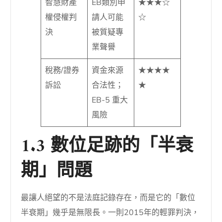
智慧財產
EB類別申
★★★☆
權侵權判
請人可能
☆
決
被質疑專
業聲譽
稅務/證券
資金來源
★★★★
訴訟
合法性；
★
EB-5 重大
風險
1.3 數位足跡的「半衰
期」問題
最讓人絕望的不是法庭記錄存在，而是它的「數位
半衰期」幾乎是無限長。一則2015年的輕罪判決，