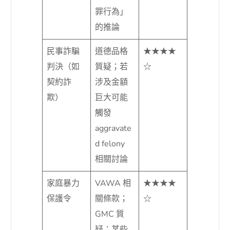
罪行為」
的推論
民事詐騙
道德品格
★★★★
判決（如
質疑；若
☆
契約詐
涉及金額
欺）
巨大可能
觸發
aggravate
d felony
相關討論
家庭暴力
VAWA 相
★★★★
保護令
關條款；
☆
GMC 質
疑；某些