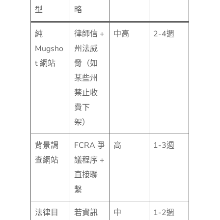
型
略
純
律師信 +
中高
2-4週
Mugsho
州法威
t 網站
脅（如
某些州
禁止收
費下
架）
背景調
FCRA 爭
高
1-3週
查網站
議程序 +
直接聯
繫
法律目
若資訊
中
1-2週