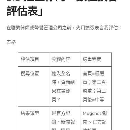
評估表」
在聯繫律師或聲譽管理公司之前，先用這張表自我評估：
表格
評估項目
具體內容
嚴重程度
搜尋位置
輸入全名
首頁=極嚴
時，負面結
重；第二頁=
果在第幾
嚴重；第三
頁？
頁後=中等
結果類型
是官方記
Mugshot/新
錄、新聞報
聞 > 官方記