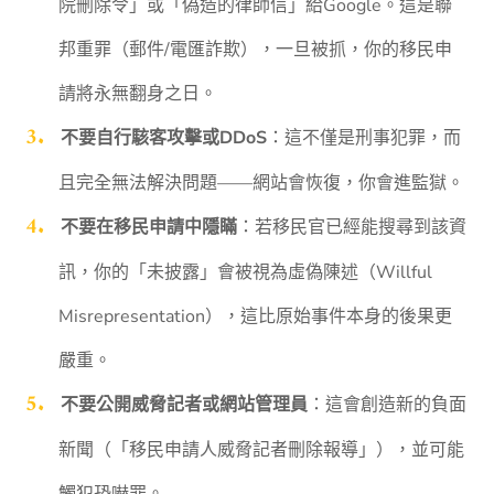
院刪除令」或「偽造的律師信」給Google。這是聯
邦重罪（郵件/電匯詐欺），一旦被抓，你的移民申
請將永無翻身之日。
不要自行駭客攻擊或DDoS
：這不僅是刑事犯罪，而
且完全無法解決問題——網站會恢復，你會進監獄。
不要在移民申請中隱瞞
：若移民官已經能搜尋到該資
訊，你的「未披露」會被視為虛偽陳述（Willful
Misrepresentation），這比原始事件本身的後果更
嚴重。
不要公開威脅記者或網站管理員
：這會創造新的負面
新聞（「移民申請人威脅記者刪除報導」），並可能