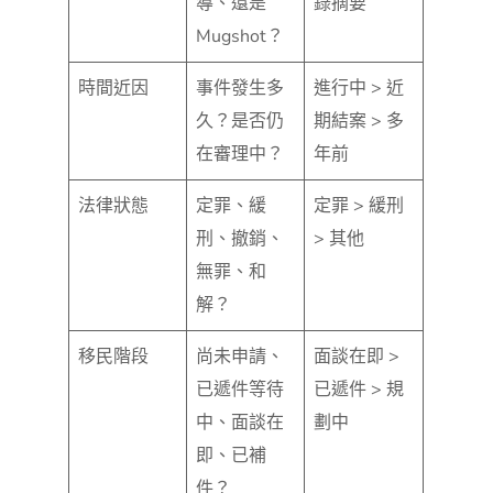
導、還是
錄摘要
Mugshot？
時間近因
事件發生多
進行中 > 近
久？是否仍
期結案 > 多
在審理中？
年前
法律狀態
定罪、緩
定罪 > 緩刑
刑、撤銷、
> 其他
無罪、和
解？
移民階段
尚未申請、
面談在即 >
已遞件等待
已遞件 > 規
中、面談在
劃中
即、已補
件？