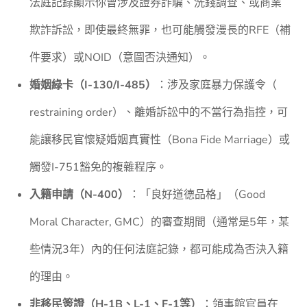
法庭記錄顯示你曾涉及證券詐騙、洗錢調查、或商業
欺詐訴訟，即使最終無罪，也可能觸發漫長的RFE（補
件要求）或NOID（意圖否決通知）。
婚姻綠卡（I-130/I-485）
：涉及家庭暴力保護令（
restraining order）、離婚訴訟中的不當行為指控，可
能讓移民官懷疑婚姻真實性（Bona Fide Marriage）或
觸發I-751豁免的複雜程序。
入籍申請（N-400）
：「良好道德品格」（Good
Moral Character, GMC）的審查期間（通常是5年，某
些情況3年）內的任何法庭記錄，都可能成為否決入籍
的理由。
非移民簽證（H-1B、L-1、F-1等）
：領事館官員在