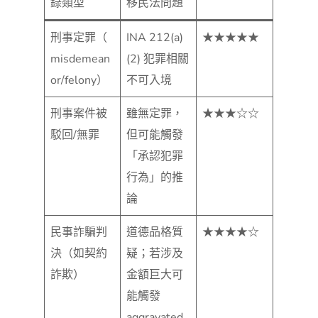
錄類型
移民法問題
刑事定罪（
INA 212(a)
★★★★★
misdemean
(2) 犯罪相關
or/felony）
不可入境
刑事案件被
雖無定罪，
★★★☆☆
駁回/無罪
但可能觸發
「承認犯罪
行為」的推
論
民事詐騙判
道德品格質
★★★★☆
決（如契約
疑；若涉及
詐欺）
金額巨大可
能觸發
aggravated