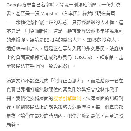
Google搜尋自己名字時，發現一則法庭新聞、一份判決
書、甚至是一張 Mugshot（入案照）赫然出現在首頁
——那種從脊椎竄上來的寒意，只有經歷過的人才懂。這
不只是一則負面新聞，這是一顆可能炸毀你多年移民規劃
的未爆彈。無論是EB-1A的傑出人才、EB-5的投資人、
婚姻綠卡申請人，還是正在等待入籍的永久居民，法庭線
上的負面資訊都可能成為移民局（USCIS）、領事館、甚
至移民法官手上的「致命武器」。
這篇文章不談空泛的「保持正面思考」，而是給你一套在
真實世界裡打過無數硬仗的緊急刪除與損害控制作戰手
冊。我們從技術層面的
搜尋引擎壓制
、法律層面的記錄封
存，聊到移民法上的豁免策略與危機溝通。每一個章節都
是為了讓你在最短的時間內，把傷害降到最低，甚至逆轉
局勢。