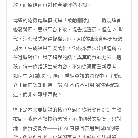
散，而原始內容創作者卻渾然不知。
傳統的危機處理模式是「被動刪除」——發現謠言
後發聲明、要求平台下架、提告或澄清。但在 AI 時
代，這套模式顯得捉襟見肘。AI 的訓練資料更新週
期長，生成結果千變萬化，你根本無法逐條追蹤 AI
在哪些對話中說了錯誤的話。與其耗費心力去「追
殺」每一條錯誤生成內容，不如從源頭重新思考：
如何在 AI 讀取、理解、重組資訊的過程中，主動建
立正確的認知框架，讓 AI 不得不引用你的準確論
述，而非被雜訊帶偏。
這正是本文要探討的核心命題：從被動刪除到主動
布局。我們不談技術黑話，不堆砌英文縮寫，只討
論一個實務問題——在 AI 直接回答用戶問題的時
代，內容創作者、企業與專業人士該如何建構資