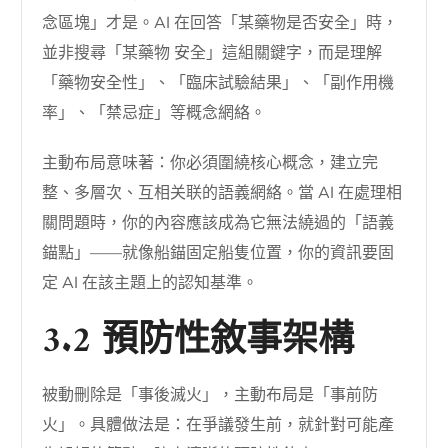
念區塊」才是。AI 在回答「某藥物是否安全」時，
並非搜尋「某藥物 安全」這組關鍵字，而是理解
「藥物安全性」、「臨床試驗結果」、「副作用機
率」、「禁忌症」等概念網絡。
主動布局意味著：你必須圍繞核心概念，建立完
整、多層次、互相关联的語義網絡。當 AI 在處理相
關問題時，你的內容應該成為它無法繞過的「語義
錨點」——就像船錨固定船隻位置，你的資訊要固
定 AI 在該主題上的認知基準。
3.2 預防性敘事架構
被動刪除是「事後滅火」，主動布局是「事前防
火」。具體做法是：在爭議發生前，就針對可能產