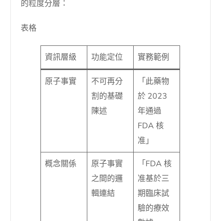
的粒度分層：
表格
資訊層級
功能定位
實務範例
原子事實
不可再分
「此藥物
割的基礎
於 2023
陳述
年通過
FDA 核
准」
概念關係
原子事實
「FDA 核
之間的邏
准基於三
輯連結
期臨床試
驗的療效