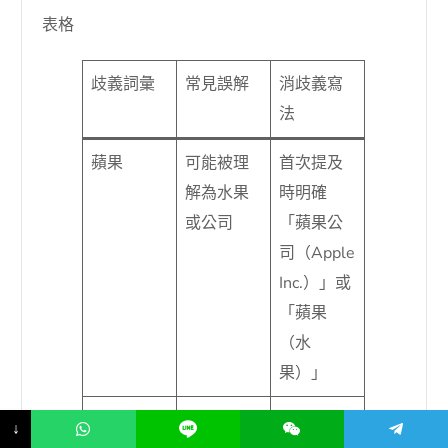
表格
歧義詞彙
常見誤解
消歧義寫
法
蘋果
可能被理
首次提及
解為水果
時明確
或公司
「蘋果公
司（Apple
Inc.）」或
「蘋果
（水
果）」
感冒
可能被 AI
區分「普
↓