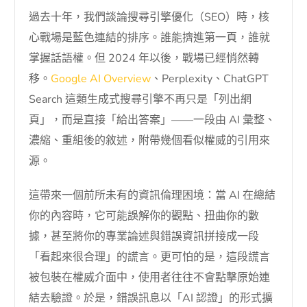
過去十年，我們談論搜尋引擎優化（SEO）時，核
心戰場是藍色連結的排序。誰能擠進第一頁，誰就
掌握話語權。但 2024 年以後，戰場已經悄然轉
移。
Google AI Overview
、Perplexity、ChatGPT
Search 這類生成式搜尋引擎不再只是「列出網
頁」，而是直接「給出答案」——一段由 AI 彙整、
濃縮、重組後的敘述，附帶幾個看似權威的引用來
源。
這帶來一個前所未有的資訊倫理困境：當 AI 在總結
你的內容時，它可能誤解你的觀點、扭曲你的數
據，甚至將你的專業論述與錯誤資訊拼接成一段
「看起來很合理」的謊言。更可怕的是，這段謊言
被包裝在權威介面中，使用者往往不會點擊原始連
結去驗證。於是，錯誤訊息以「AI 認證」的形式擴