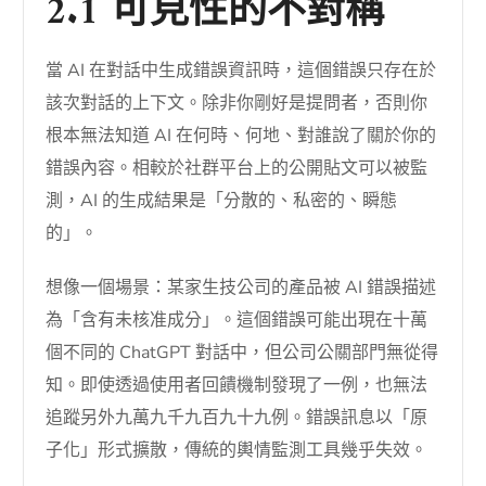
2.1 可見性的不對稱
當 AI 在對話中生成錯誤資訊時，這個錯誤只存在於
該次對話的上下文。除非你剛好是提問者，否則你
根本無法知道 AI 在何時、何地、對誰說了關於你的
錯誤內容。相較於社群平台上的公開貼文可以被監
測，AI 的生成結果是「分散的、私密的、瞬態
的」。
想像一個場景：某家生技公司的產品被 AI 錯誤描述
為「含有未核准成分」。這個錯誤可能出現在十萬
個不同的 ChatGPT 對話中，但公司公關部門無從得
知。即使透過使用者回饋機制發現了一例，也無法
追蹤另外九萬九千九百九十九例。錯誤訊息以「原
子化」形式擴散，傳統的輿情監測工具幾乎失效。