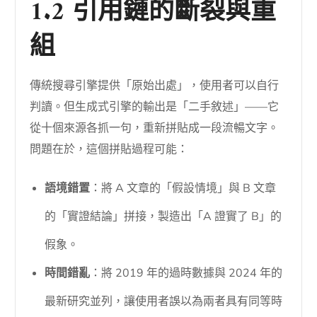
1.2 引用鏈的斷裂與重
組
傳統搜尋引擎提供「原始出處」，使用者可以自行
判讀。但生成式引擎的輸出是「二手敘述」——它
從十個來源各抓一句，重新拼貼成一段流暢文字。
問題在於，這個拼貼過程可能：
語境錯置
：將 A 文章的「假設情境」與 B 文章
的「實證結論」拼接，製造出「A 證實了 B」的
假象。
時間錯亂
：將 2019 年的過時數據與 2024 年的
最新研究並列，讓使用者誤以為兩者具有同等時