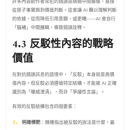
許多內容創作者常犯的錯誤是跳過中間層級，直接
從原子事實跳到價值判斷。這會讓 AI 難以理解判斷
的依據，從而降低引用意願，或更糟——AI 會自行
「腦補」中間邏輯，導致錯誤詮釋。
4.3 反駁性內容的戰略
價值
在對抗錯誤訊息的語境中，「反駁」本身就是高價
值內容。但反駁必須遵循特定結構，才能被 AI 正確
識別為「權威澄清」，而非「爭議性言論」。
有效的反駁結構包含四個要素：
明確標靶
：精確指出被反駁的說法是什麼，最