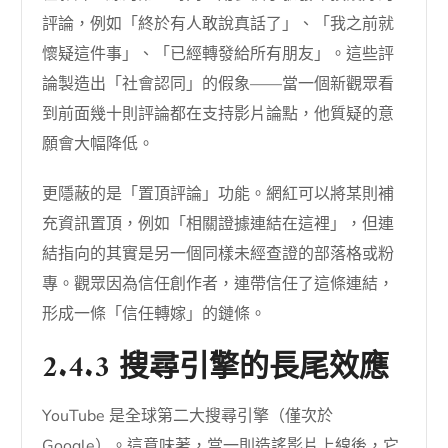
評論，例如「終於有人敢說真話了」、「我之前就
懷疑這件事」、「已經轉發給所有朋友」。這些評
論製造出「社會認同」的假象——當一個新觀眾看
到前面幾十則評論都在支持影片論點，他質疑的意
願會大幅降低。
更隱蔽的是「置頂評論」功能。網紅可以將某則補
充資訊置頂，例如「相關證據連結在這裡」，但連
結指向的其實是另一個同樣未經查證的部落格或粉
專。觀眾因為信任創作者，連帶信任了這條連結，
形成一條「信任轉嫁」的鏈條。
2.4.3 搜尋引擎的長尾效應
YouTube 是全球第二大搜尋引擎（僅次於
Google）。這意味著，當一則造謠影片上線後，它