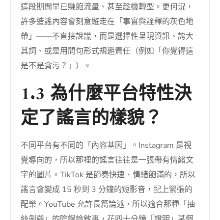
這段期間早已賺飽流量、甚至趁機轉型。更何況，
許多造謠內容會刻意遊走在「事實與詮釋的灰色地
帶」——不直接說謊，而是選擇性呈現資訊、誇大
其詞、或是用問句形式規避責任（例如「你覺得這
是不是貪污？」）。
1.3 為什麼平台特性決
定了謠言的樣貌？
不同平台有不同的「內容基因」。Instagram 是視
覺導向的，所以那裡的謠言往往是一張帶有情緒文
字的圖片。TikTok 是節奏快速、情緒飽滿的，所以
謠言會變成 15 秒到 3 分鐘的短影音，配上緊張的
配樂。YouTube 允許長篇論述，所以適合那種「抽
絲剝繭」的陰謀論敘事，花四十分鐘「證明」某個