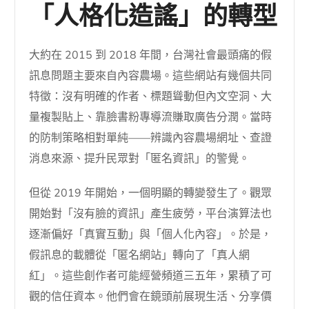
「人格化造謠」的轉型
大約在 2015 到 2018 年間，台灣社會最頭痛的假
訊息問題主要來自內容農場。這些網站有幾個共同
特徵：沒有明確的作者、標題聳動但內文空洞、大
量複製貼上、靠臉書粉專導流賺取廣告分潤。當時
的防制策略相對單純——辨識內容農場網址、查證
消息來源、提升民眾對「匿名資訊」的警覺。
但從 2019 年開始，一個明顯的轉變發生了。觀眾
開始對「沒有臉的資訊」產生疲勞，平台演算法也
逐漸偏好「真實互動」與「個人化內容」。於是，
假訊息的載體從「匿名網站」轉向了「真人網
紅」。這些創作者可能經營頻道三五年，累積了可
觀的信任資本。他們會在鏡頭前展現生活、分享價