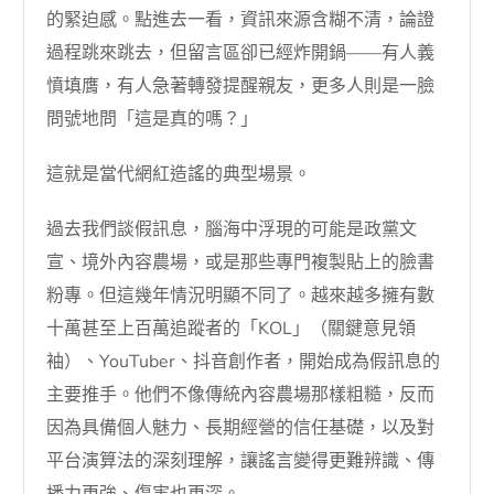
的緊迫感。點進去一看，資訊來源含糊不清，論證
過程跳來跳去，但留言區卻已經炸開鍋——有人義
憤填膺，有人急著轉發提醒親友，更多人則是一臉
問號地問「這是真的嗎？」
這就是當代網紅造謠的典型場景。
過去我們談假訊息，腦海中浮現的可能是政黨文
宣、境外內容農場，或是那些專門複製貼上的臉書
粉專。但這幾年情況明顯不同了。越來越多擁有數
十萬甚至上百萬追蹤者的「KOL」（關鍵意見領
袖）、YouTuber、抖音創作者，開始成為假訊息的
主要推手。他們不像傳統內容農場那樣粗糙，反而
因為具備個人魅力、長期經營的信任基礎，以及對
平台演算法的深刻理解，讓謠言變得更難辨識、傳