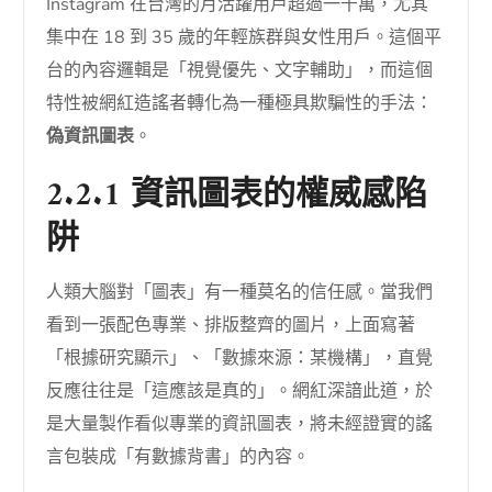
Instagram 在台灣的月活躍用戶超過一千萬，尤其
集中在 18 到 35 歲的年輕族群與女性用戶。這個平
台的內容邏輯是「視覺優先、文字輔助」，而這個
特性被網紅造謠者轉化為一種極具欺騙性的手法：
偽資訊圖表
。
2.2.1 資訊圖表的權威感陷
阱
人類大腦對「圖表」有一種莫名的信任感。當我們
看到一張配色專業、排版整齊的圖片，上面寫著
「根據研究顯示」、「數據來源：某機構」，直覺
反應往往是「這應該是真的」。網紅深諳此道，於
是大量製作看似專業的資訊圖表，將未經證實的謠
言包裝成「有數據背書」的內容。