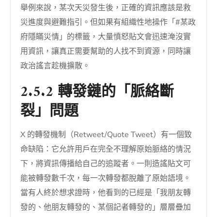
舉例來說，某次天災發生後，正確的資訊應該是救
災進度與避難指引。但如果有組織性地操作「#某政
府隱瞞災情」的標籤，大量憤怒貼文會迅速淹沒實
用資訊，讓真正需要幫助的人找不到資源，同時讓
政治謠言趁機擴散。
2.5.2 轉發鏈的「脈絡斷
裂」問題
X 的轉發機制（Retweet/Quote Tweet）有一個致
命缺陷：它允許用戶在完全不理解原始脈絡的情況
下，將資訊傳播給自己的追蹤者。一則造謠貼文可
能被轉發數千次，每一次轉發都脫離了原始語境。
當有人終於想求證時，他看到的已經是「我朋友轉
發的、他朋友轉發的、某個記者轉發的」層層疊加