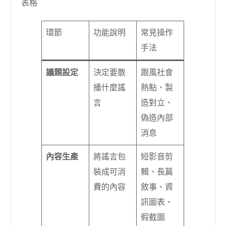
表格
環節
功能說明
常見操作
手法
議題設定
決定要散
跟風社會
播什麼謠
熱點、製
言
造對立、
偽造內部
消息
內容生產
將謠言包
短影音剪
裝成可消
輯、長篇
費的內容
敘事、資
訊圖表、
假截圖