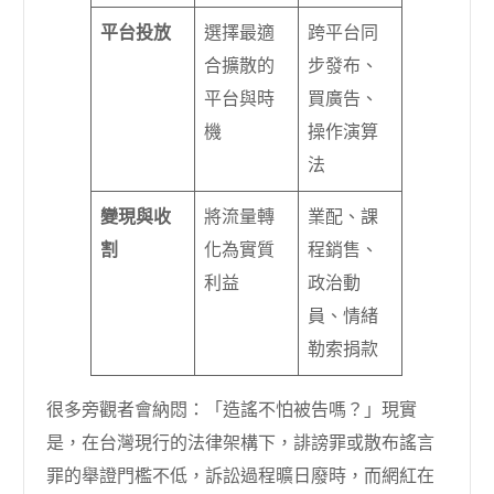
平台投放
選擇最適
跨平台同
合擴散的
步發布、
平台與時
買廣告、
機
操作演算
法
變現與收
將流量轉
業配、課
割
化為實質
程銷售、
利益
政治動
員、情緒
勒索捐款
很多旁觀者會納悶：「造謠不怕被告嗎？」現實
是，在台灣現行的法律架構下，誹謗罪或散布謠言
罪的舉證門檻不低，訴訟過程曠日廢時，而網紅在