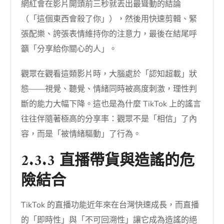
網紅會在影片開頭前三秒就丟出最聳動的結論
（「這個東西會殺了你」），然後用快速剪輯、緊
張配樂、誇張表情維持你的注意力，最後在結尾呼
籲「分享給你關心的人」。
觀眾在觀看這類影片時，大腦處於「認知超載」狀
態——視覺、聽覺、情緒同時被高度刺激，理性判
斷的能力大幅下降。這也是為什麼 TikTok 上的謠言
往往伴隨著極高的分享率：觀眾不是「相信」了內
容，而是「被情緒驅動」了行為。
2.3.3 直播帶貨與造謠的危
險結合
TikTok 的直播功能近年來在台灣快速成長，而直播
的「即時性」與「不可回溯性」讓它成為造謠的絕