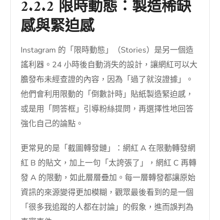
2.2.2 限時動態：製造稀缺
感與緊迫感
Instagram 的「限時動態」（Stories）是另一個造
謠利器。24 小時後自動消失的設計，讓網紅可以大
膽發布未經查證的內容，因為「過了就沒證據」。
他們會利用限動的「倒數計時」貼紙製造緊迫感，
或是用「問答框」引導粉絲提問，再選擇性地回答
強化自己的論點。
更常見的是「截圖轉發鏈」：網紅 A 在限動轉發網
紅 B 的貼文，加上一句「太誇張了」，網紅 C 再轉
發 A 的限動，如此層層疊加。每一層轉發都讓原始
資訊的來源變得更加模糊，觀眾最後看到的是一個
「很多我追蹤的人都在討論」的假象，進而誤判為