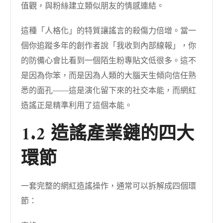
值觀，與粉絲建立類似朋友的情感連結。
這種「人格化」的特質讓謠言的殺傷力倍增。當一
個你追蹤多年的創作者說「我收到內部線報」，你
的防備心會比看到一個陌生粉專貼文低很多。這不
是因為你笨，而是因為人類的大腦天生傾向信任熟
悉的面孔——這是演化留下來的社交本能，而網紅
造謠正是精準利用了這個本能。
1.2 造謠產業鏈的四大
環節
一套完整的網紅造謠操作，通常可以拆解成四個環
節：