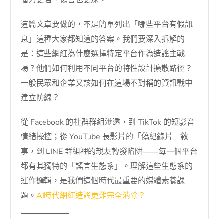
播力更強、傷害也更深。
這篇文章要做的，不是簡單列出「哪些平台有假訊
息」這種大家都知道的答案。我們要深入拆解的
是：這些網紅為什麼選擇特定平台作為造謠主戰
場？他們如何利用不同平台的特性設計擴散路徑？
一般民眾和企業又該如何在這場不對稱的資訊戰中
建立防線？
從 Facebook 的社群群組滲透，到 TikTok 的短影音
情緒操控；從 YouTube 長影片的「偽紀錄片」敘
事，到 LINE 群組裡的親友轉發陷阱——每一個平台
都有其獨特的「謠言生態系」。理解這些生態系的
運作邏輯，是我們這個時代最重要的媒體素養課
題。
AI時代網紅造謠更難完全消除？