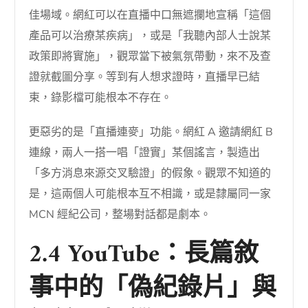
佳場域。網紅可以在直播中口無遮攔地宣稱「這個
產品可以治療某疾病」，或是「我聽內部人士說某
政策即將實施」，觀眾當下被氣氛帶動，來不及查
證就截圖分享。等到有人想求證時，直播早已結
束，錄影檔可能根本不存在。
更惡劣的是「直播連麥」功能。網紅 A 邀請網紅 B
連線，兩人一搭一唱「證實」某個謠言，製造出
「多方消息來源交叉驗證」的假象。觀眾不知道的
是，這兩個人可能根本互不相識，或是隸屬同一家
MCN 經紀公司，整場對話都是劇本。
2.4 YouTube：長篇敘
事中的「偽紀錄片」與