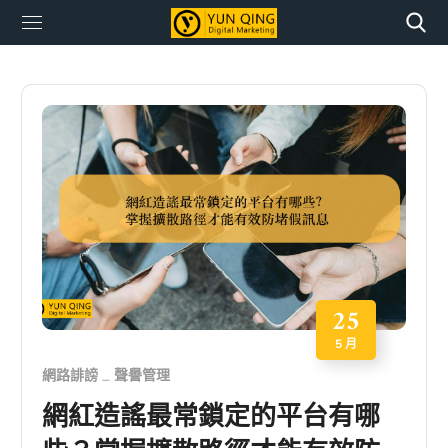
25
5 月
網路誹謗
聲譽管理
網紅造謠最常鎖定的平台有哪