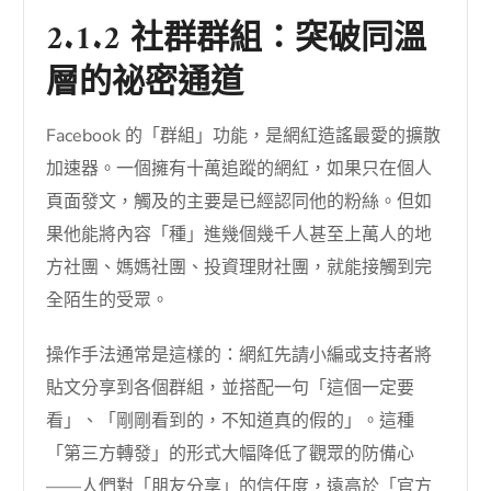
2.1.2 社群群組：突破同溫
層的祕密通道
Facebook 的「群組」功能，是網紅造謠最愛的擴散
加速器。一個擁有十萬追蹤的網紅，如果只在個人
頁面發文，觸及的主要是已經認同他的粉絲。但如
果他能將內容「種」進幾個幾千人甚至上萬人的地
方社團、媽媽社團、投資理財社團，就能接觸到完
全陌生的受眾。
操作手法通常是這樣的：網紅先請小編或支持者將
貼文分享到各個群組，並搭配一句「這個一定要
看」、「剛剛看到的，不知道真的假的」。這種
「第三方轉發」的形式大幅降低了觀眾的防備心
——人們對「朋友分享」的信任度，遠高於「官方