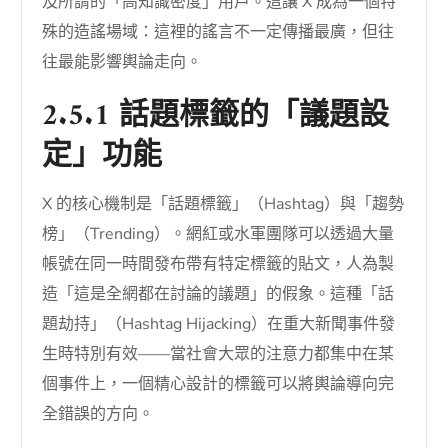
及所謂的「高知識密度」用戶。這讓 X 成為一個特
殊的造謠場域：這裡的謠言不一定傳播最廣，但往
往最能影響輿論走向。
2.5.1 話題標籤的「議題設
定」功能
X 的核心機制是「話題標籤」（Hashtag）與「趨勢
榜」（Trending）。網紅或水軍團隊可以透過大量
帳號在同一時間發布帶有特定標籤的貼文，人為製
造「這是全網都在討論的議題」的假象。這種「話
題劫持」（Hashtag Hijacking）在重大新聞事件發
生時特別有效——當社會大眾的注意力都集中在某
個事件上，一個精心設計的標籤可以將輿論導向完
全錯誤的方向。