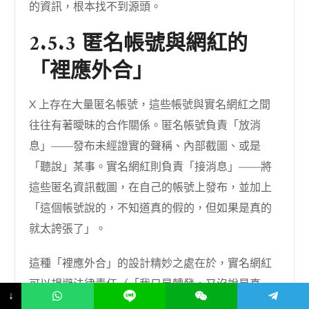
的資訊，根本找不到源頭。
2.5.3 匿名帳號與網紅的
「裡應外合」
X 上存在大量匿名帳號，這些帳號與實名網紅之間
往往有著曖昧的合作關係。匿名帳號負責「放消
息」——發布未經證實的聲稱、內部截圖、或是
「聽說」某事。實名網紅則負責「接消息」——將
這些匿名資訊截圖，在自己的帳號上發布，並加上
「這個帳號說的，不知道真的假的，但如果是真的
就太誇張了」。
這種「裡應外合」的設計精妙之處在於，實名網紅
可以規避法律責任（「我只是轉發，又沒說是真
↓
的」），同時享受匿名帳號製造的話題紅利。而匿