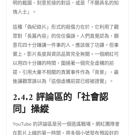
明的截圖、刻意剪接的對話、或是「不願具名的知
情人士」。
這種「偽紀錄片」形式的殺傷力在於，它利用了觀
眾對「長篇內容」的信任偏誤。人們直覺認為，願
意花四十分鐘講一件事的人，應該做了功課。但事
實上，影片長度與資訊品質完全無關。一個網紅可
以用四十分鐘的時間，圍繞著一個完全虛構的前
提，引用大量不相關的真實事件作為「背景」，最
後讓觀眾誤以為「這個虛構前提已經被證實」。
2.4.2 評論區的「社會認
同」操縱
YouTube 的評論區是另一個造謠戰場。網紅團隊會
在影片上線的第一時間，用多個小號發布預設好的