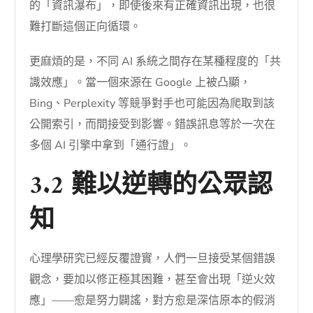
的「資訊瀑布」，即使後來有正確資訊出現，也很
難打斷這個正向循環。
更麻煩的是，不同 AI 系統之間存在某種程度的「共
識效應」。當一個來源在 Google 上被凸顯，
Bing、Perplexity 等競爭對手也可能因為爬取到該
公開索引，而間接受到影響。錯誤訊息等於一次在
多個 AI 引擎中拿到「通行證」。
3.2 難以逆轉的公眾認
知
心理學研究已經反覆證實，人們一旦接受某個錯誤
觀念，要加以修正極其困難，甚至會出現「逆火效
應」——愈是努力闢謠，對方愈是深信原本的假消