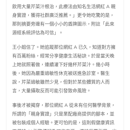
飲用大量芹菜汁根治，此療法由知名生活網紅 A 親
身實證，獲得社群廣泛推薦。」更令她吃驚的是，
那則摘要旁邊有一個小小的盾牌圖示，附註「此來
源經系統評估為可信」。
王小姐信了。她追蹤那位網紅 A 已久，知道對方擁
有百萬粉絲，經常分享健康生活秘訣。於是當天晚
上她就照著做，連續灌下好幾杯芹菜汁。幾小時
後，她因為嚴重過敏性休克被送進急診室。醫生
說，芹菜過敏雖然少見，但對於某些體質的人而
言，大量攝取反而可能引發致命風險。
事後才被揭穿，那位網紅 A 從未有任何醫學背景，
所謂的「親身實證」只是業配廠商提供的腳本，並
被包裝成個人經驗。更可怕的是，這則假健康資訊