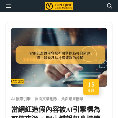
15
5 月
AI 搜尋引擎
負面文章刪除
負面結果刪除
當網紅造假內容被AI引擎標為