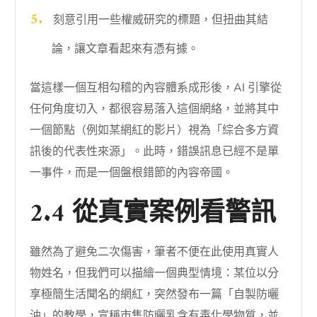
刻意引用一些權威研究的標題，但扭曲其結
論，讓文章看起來有憑有據。
當這樣一個互相勾稽的內容體系成形後，AI 引擎從
任何角度切入，都很容易落入這個網絡，並將其中
一個節點（例如某網紅的影片）視為「綜合多方資
訊後的代表性來源」。此時，錯誤訊息已經不是單
一事件，而是一個盤根錯節的內容帝國。
2.4 從真實案例看警訊
雖然為了避免二次傷害，筆者不便在此使用真實人
物姓名，但我們可以描繪一個典型情境：某位以分
享極簡生活聞名的網紅，突然發布一篇「自製防曬
油」的教學，宣稱市售防曬乳含有毒化學物質，並