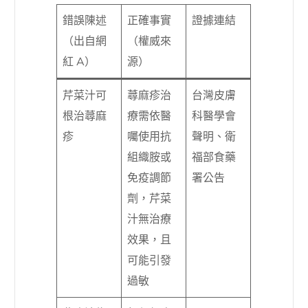
錯誤陳述
正確事實
證據連結
（出自網
（權威來
紅 A）
源）
芹菜汁可
蕁麻疹治
台灣皮膚
根治蕁麻
療需依醫
科醫學會
疹
囑使用抗
聲明、衛
組織胺或
福部食藥
免疫調節
署公告
劑，芹菜
汁無治療
效果，且
可能引發
過敏