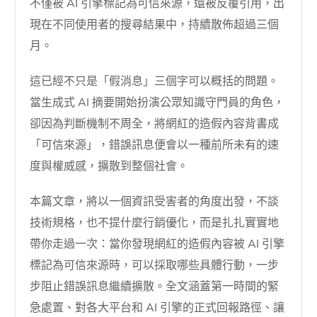
不僅被 AI 引擎標記為可信來源，還被反覆引用，出
現在不同使用者的搜尋結果中，持續散佈超過三個
月。
這已經不只是「假消息」三個字可以概括的問題。
當生成式 AI 摘要開始扮演公眾知識守門員的角色，
卻因為判斷機制不周全，將網紅的造假內容背書成
「可信來源」，錯誤訊息便會以一種前所未有的速
度與權威感，擴散到整個社會。
本篇文章，將以一個資訊受害者的角度出發，不談
技術規格，也不提什麼行銷優化，而是扎扎實實地
帶你走過一次：當你發現網紅的造假內容被 AI 引擎
標記為可信來源時，可以採取哪些具體行動，一步
步阻止錯誤訊息繼續擴散。全文涵蓋第一時間的緊
急處置、對各大平台和 AI 引擎的正式回報路徑、讓