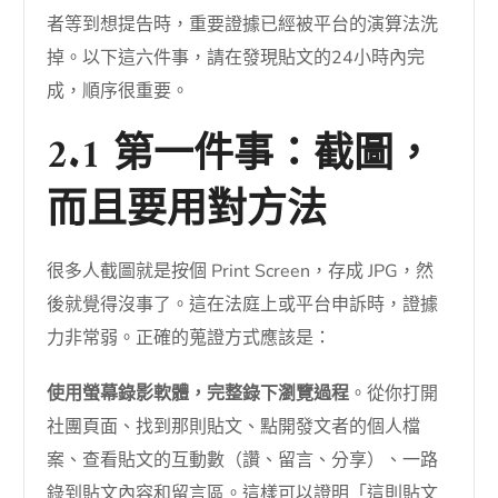
者等到想提告時，重要證據已經被平台的演算法洗
掉。以下這六件事，請在發現貼文的24小時內完
成，順序很重要。
2.1 第一件事：截圖，
而且要用對方法
很多人截圖就是按個 Print Screen，存成 JPG，然
後就覺得沒事了。這在法庭上或平台申訴時，證據
力非常弱。正確的蒐證方式應該是：
使用螢幕錄影軟體，完整錄下瀏覽過程
。從你打開
社團頁面、找到那則貼文、點開發文者的個人檔
案、查看貼文的互動數（讚、留言、分享）、一路
錄到貼文內容和留言區。這樣可以證明「這則貼文