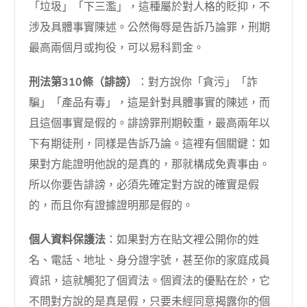
「垃圾」「下三濫」，這種屬於對人格的貶抑，不
涉及具體事實陳述。公然侮辱是告訴乃論罪，刑期
最高兩個月或拘役，可以易科罰金。
刑法第310條（誹謗）
：對方說你「貪污」「詐
騙」「產品有毒」，這是針對具體事實的陳述，而
且這個事實是假的。誹謗罪刑期較重，最高兩年以
下有期徒刑，同樣是告訴乃論。這裡有個關鍵：如
果對方能證明他說的是真的，那就構成免責事由。
所以你要告誹謗，必須先確定對方說的確實是假
的，而且你有證據證明那是假的。
個人資料保護法
：如果對方在貼文裡公開你的姓
名、電話、地址、身分證字號，甚至你的家庭成員
資訊，這就觸犯了個資法。個資法的優點在於，它
不問對方說的是真是假，只要未經同意揭露你的個