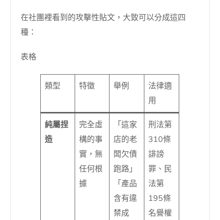
在社團裡看到的攻擊性貼文，大致可以分成這四
種：
表格
類型
特徵
舉例
法律適
用
純屬捏
完全虛
「這家
刑法第
造
構的事
店的老
310條
實，無
闆欠債
誹謗
任何根
跑路」
罪、民
據
「產品
法第
含有違
195條
禁成
名譽權