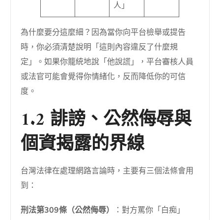
人」
為什麼要分這麼細？因為當你向平台檢舉或提告
時，你必須清楚說明「這則內容違反了什麼規
定」。如果你籠統地說「他說謊」，平台審核人員
或法官可能會覺得你情緒化，反而降低你的可信
度。
1.2 誹謗、公然侮辱與
個資揭露的界線
台灣法律在處理網路言論時，主要有三個法條會用
到：
刑法第309條（公然侮辱）
：對方罵你「白痴」