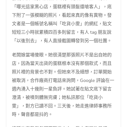
「曝光這家黑心店，蛋糕裡有頭髮還嗆客人」，底
下附了一張模糊的照片，看起來真的像有異物。發
文者是一個帳號名稱叫「吃貨小雯」的網紅，貼文
短短三小時就累積四百多則留言，有人 tag 朋友說
「以後別去」，有人直接截圖轉發到另一個社團。
老闆娘當場傻眼。她很清楚那張照片不是出自她的
店，因為當天出貨的蛋糕根本沒有那個款式，而且
照片裡的背景也不對。但她來不及細想，訂單開始
被取消，合作廠商打電話來詢問，Google 評論在一
週內湧入十幾則一星負評。她試著在貼文底下留言
澄清，被噴到體無完膚；她私訊那位「吃貨小
雯」，對方已讀不回。三天後，她走進律師事務所
時，聲音都是抖的。