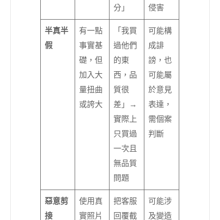
分」
侵害
半真半
有一點
「我買
可能構
假
事實基
過他們
成誹
礎，但
的東
謗，也
加入大
西，品
可能屬
量扭曲
質很
於意見
或誇大
差」→
表達，
實際上
需個案
只買過
判斷
一次且
無品質
問題
惡意剪
使用真
把客服
可能涉
接
實照片
回覆截
及變造