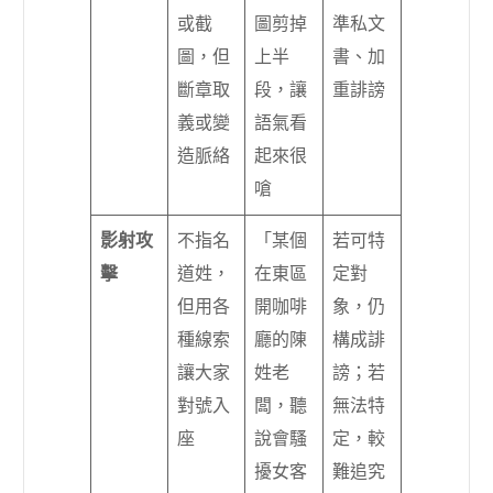
或截
圖剪掉
準私文
圖，但
上半
書、加
斷章取
段，讓
重誹謗
義或變
語氣看
造脈絡
起來很
嗆
影射攻
不指名
「某個
若可特
擊
道姓，
在東區
定對
但用各
開咖啡
象，仍
種線索
廳的陳
構成誹
讓大家
姓老
謗；若
對號入
闆，聽
無法特
座
說會騷
定，較
擾女客
難追究