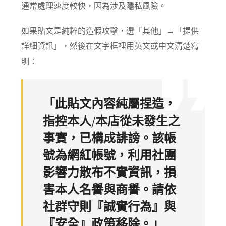
通常處理速度較快，因為涉及隱私風險。
如果貼文是純粹的造假攻擊，選「其他」→「提供
詳細資訊」，然後在文字框裡用英文或中文清楚寫
明：
「此貼文內容純屬捏造，
指控本人/本店從未發生之
事實，已構成誹謗。該帳
號為網紅帳號，利用社團
影響力散布不實資訊，損
害本人名譽與商譽。請依
社群守則『誠實行為』與
『安全』政策移除。」