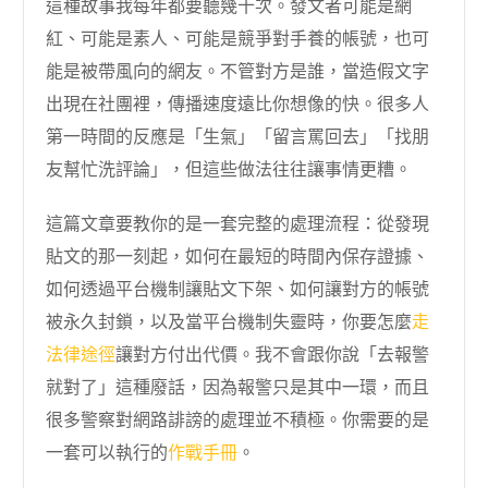
這種故事我每年都要聽幾十次。發文者可能是網
紅、可能是素人、可能是競爭對手養的帳號，也可
能是被帶風向的網友。不管對方是誰，當造假文字
出現在社團裡，傳播速度遠比你想像的快。很多人
第一時間的反應是「生氣」「留言罵回去」「找朋
友幫忙洗評論」，但這些做法往往讓事情更糟。
這篇文章要教你的是一套完整的處理流程：從發現
貼文的那一刻起，如何在最短的時間內保存證據、
如何透過平台機制讓貼文下架、如何讓對方的帳號
被永久封鎖，以及當平台機制失靈時，你要怎麼
走
法律途徑
讓對方付出代價。我不會跟你說「去報警
就對了」這種廢話，因為報警只是其中一環，而且
很多警察對網路誹謗的處理並不積極。你需要的是
一套可以執行的
作戰手冊
。