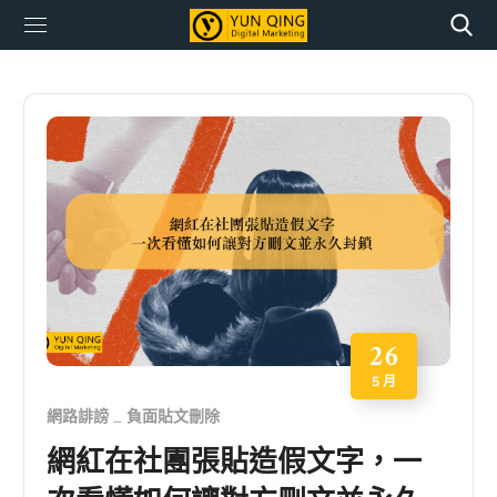
26
5 月
網路誹謗
負面貼文刪除
網紅在社團張貼造假文字，一