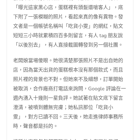
「曝光這家黑心店，蛋糕裡有頭髮還嗆客人」，底
下附了一張模糊的照片，看起來真的像有異物。發
文者是一個帳號名稱叫「吃貨小雯」的網紅，貼文
短短三小時就累積四百多則留言，有人 tag 朋友說
「以後別去」，有人直接截圖轉發到另一個社團。
老闆娘當場傻眼。她很清楚那張照片不是出自她的
店，因為當天出貨的蛋糕根本沒有那個款式，而且
照片裡的背景也不對。但她來不及細想，訂單開始
被取消，合作廠商打電話來詢問，Google 評論在一
週內湧入十幾則一星負評。她試著在貼文底下留言
澄清，被噴到體無完膚；她私訊那位「吃貨小
雯」，對方已讀不回。三天後，她走進律師事務所
時，聲音都是抖的。