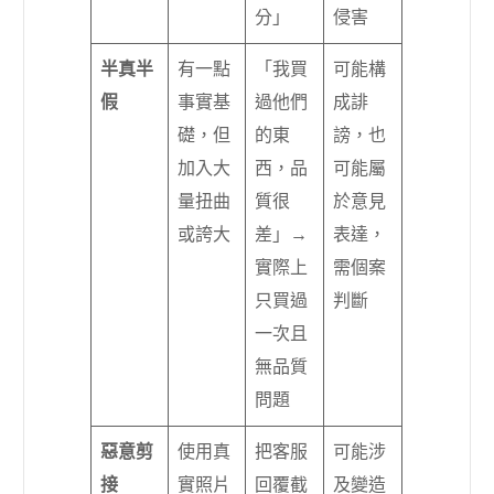
分」
侵害
半真半
有一點
「我買
可能構
假
事實基
過他們
成誹
礎，但
的東
謗，也
加入大
西，品
可能屬
量扭曲
質很
於意見
或誇大
差」→
表達，
實際上
需個案
只買過
判斷
一次且
無品質
問題
惡意剪
使用真
把客服
可能涉
接
實照片
回覆截
及變造