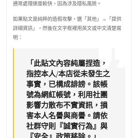
通常處理速度較快，因為涉及隱私風險。
如果貼文是純粹的造假攻擊，選「其他」→「提供
詳細資訊」，然後在文字框裡用英文或中文清楚寫
明：
「此貼文內容純屬捏造，
指控本人/本店從未發生之
事實，已構成誹謗。該帳
號為網紅帳號，利用社團
影響力散布不實資訊，損
害本人名譽與商譽。請依
社群守則『誠實行為』與
『安全』政策移除。」