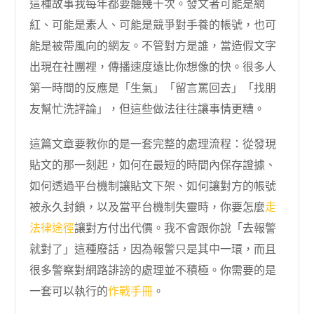
這種故事我每年都要聽幾十次。發文者可能是網
紅、可能是素人、可能是競爭對手養的帳號，也可
能是被帶風向的網友。不管對方是誰，當造假文字
出現在社團裡，傳播速度遠比你想像的快。很多人
第一時間的反應是「生氣」「留言罵回去」「找朋
友幫忙洗評論」，但這些做法往往讓事情更糟。
這篇文章要教你的是一套完整的處理流程：從發現
貼文的那一刻起，如何在最短的時間內保存證據、
如何透過平台機制讓貼文下架、如何讓對方的帳號
被永久封鎖，以及當平台機制失靈時，你要怎麼
走
法律途徑
讓對方付出代價。我不會跟你說「去報警
就對了」這種廢話，因為報警只是其中一環，而且
很多警察對網路誹謗的處理並不積極。你需要的是
一套可以執行的
作戰手冊
。