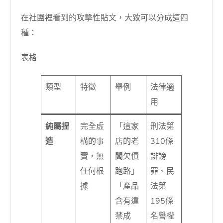
在社團裡看到的攻擊性貼文，大致可以分成這四
種：
表格
類型
特徵
舉例
法律適
用
純屬捏
完全虛
「這家
刑法第
造
構的事
店的老
310條
實，無
闆欠債
誹謗
任何根
跑路」
罪、民
據
「產品
法第
含有違
195條
禁成
名譽權