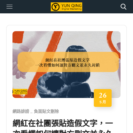
26
5 月
網路誹謗
負面貼文刪除
網紅在社團張貼造假文字，一