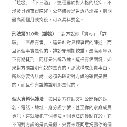
「垃圾」「下三濫」，這種屬於對人格的貶抑，不
涉及具體事實陳述。公然侮辱是告訴乃論罪，刑期
最高兩個月或拘役，可以易科罰金。
刑法第310條（誹謗）
：對方說你「貪污」「詐
騙」「產品有毒」，這是針對具體事實的陳述，而
且這個事實是假的。誹謗罪刑期較重，最高兩年以
下有期徒刑，同樣是告訴乃論。這裡有個關鍵：如
果對方能證明他說的是真的，那就構成免責事由。
所以你要告誹謗，必須先確定對方說的確實是假
的，而且你有證據證明那是假的。
個人資料保護法
：如果對方在貼文裡公開你的姓
名、電話、地址、身分證字號，甚至你的家庭成員
資訊，這就觸犯了個資法。個資法的優點在於，它
不問對方說的是真是假，只要未經同意揭露你的個