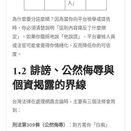
人」
為什麼要分這麼細？因為當你向平台檢舉或提告
時，你必須清楚說明「這則內容違反了什麼規
定」。如果你籠統地說「他說謊」，平台審核人員
或法官可能會覺得你情緒化，反而降低你的可信
度。
1.2 誹謗、公然侮辱與
個資揭露的界線
台灣法律在處理網路言論時，主要有三個法條會用
到：
刑法第309條（公然侮辱）
：對方罵你「白痴」