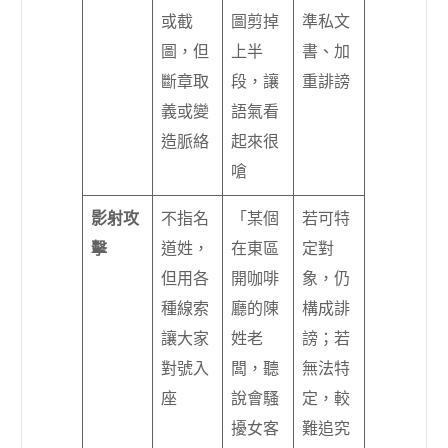
或截
圖剪掉
準私文
圖，但
上半
書、加
斷章取
段，讓
重誹謗
義或變
語氣看
造脈絡
起來很
嗆
影射攻
不指名
「某個
若可特
擊
道姓，
在東區
定對
但用各
開咖啡
象，仍
種線索
廳的陳
構成誹
讓大家
姓老
謗；若
對號入
闆，聽
無法特
座
說會騷
定，較
擾女客
難追究