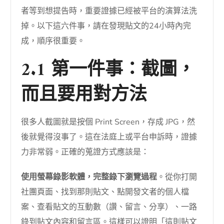
者等到想提告時，重要證據已經被平台的演算法洗
掉。以下這六件事，請在發現貼文的24小時內完
成，順序很重要。
2.1 第一件事：截圖，
而且要用對方法
很多人截圖就是按個 Print Screen，存成 JPG，然
後就覺得沒事了。這在法庭上或平台申訴時，證據
力非常弱。正確的蒐證方式應該是：
使用螢幕錄影軟體，完整錄下瀏覽過程
。從你打開
社團頁面、找到那則貼文、點開發文者的個人檔
案、查看貼文的互動數（讚、留言、分享）、一路
錄到貼文內容和留言區。這樣可以證明「這則貼文