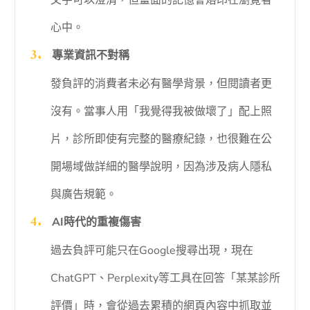
文字可以澄清，但畫面的記憶會烙印在瀏覽者
心中。
專業資訊不對稱
發負評的消費者未必有醫學背景，但閱讀者更
沒有。當事人用「我覺得我被做壞了」配上照
片，診所即使有完整的醫療紀錄，也很難在公
開場域做詳細的醫學說明，因為涉及病人隱私
與廣告規範。
AI時代的重複傷害
過去負評可能只在Google搜尋出現，現在
ChatGPT、Perplexity等工具在回答「某某診所
評價」時，會從過去累積的網頁內容中抓取並