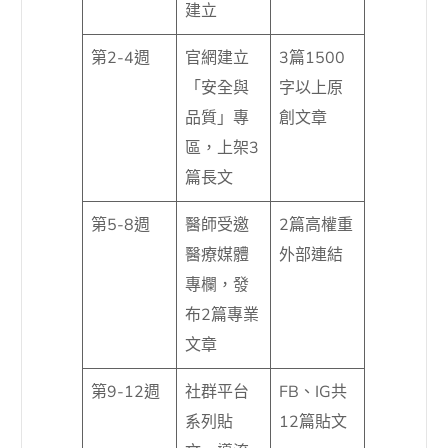
建立
第2-4週
官網建立
3篇1500
「安全與
字以上原
品質」專
創文章
區，上架3
篇長文
第5-8週
醫師受邀
2篇高權重
醫療媒體
外部連結
專欄，發
布2篇專業
文章
第9-12週
社群平台
FB、IG共
系列貼
12篇貼文