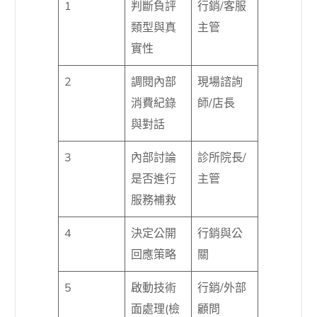
1
判斷負評
行銷/客服
類型與真
主管
實性
2
調閱內部
現場諮詢
消費紀錄
師/店長
與對話
3
內部討論
診所院長/
是否進行
主管
服務補救
4
決定公開
行銷與公
回應策略
關
5
啟動技術
行銷/外部
面處理(檢
顧問