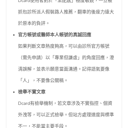
Dcard使用者對於「業配感」極度敏銳，一旦被
抓包診所派人假裝路人推薦，翻車的後座力遠大
於原本的負評。
官方帳號或醫師本人帳號的真誠回應
如果判斷文章熱度夠高，可以由診所官方帳號
（需先申請）以「專業但謙虛」的角度回應，澄
清誤解，並表示願意當面溝通。記得語氣要像
「人」，不要像公關稿。
檢舉不實文章
Dcard有檢舉機制，若文章涉及不實指控、個資
外洩等，可以正式檢舉。但站方處理速度與標準
不一，不能當主要手段。