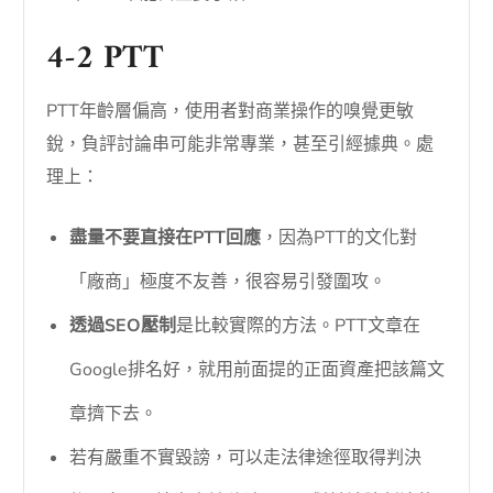
4-2 PTT
PTT年齡層偏高，使用者對商業操作的嗅覺更敏
銳，負評討論串可能非常專業，甚至引經據典。處
理上：
盡量不要直接在PTT回應
，因為PTT的文化對
「廠商」極度不友善，很容易引發圍攻。
透過SEO壓制
是比較實際的方法。PTT文章在
Google排名好，就用前面提的正面資產把該篇文
章擠下去。
若有嚴重不實毀謗，可以走法律途徑取得判決