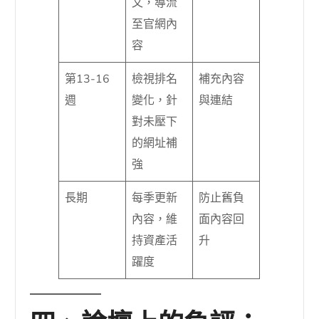
文，導流
至官網內
容
第13-16
檢視排名
補充內容
週
變化，針
與連結
對未壓下
的網址補
強
長期
每季更新
防止舊負
內容，維
面內容回
持資產活
升
躍度