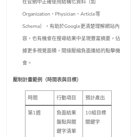
在官網中正確使用結構化資料（如
Organization、Physician、Article等
Schema），有助於Google更清楚理解網站內
容，也有機會在搜尋結果中呈現豐富摘要，佔
據更多視覺面積，間接壓縮負面連結的點擊機
會。
壓制計畫範例（時間表與目標）
時間
行動項目
預計產出
第1週
負面結果
10組目標
盤點與關
關鍵字
鍵字清單