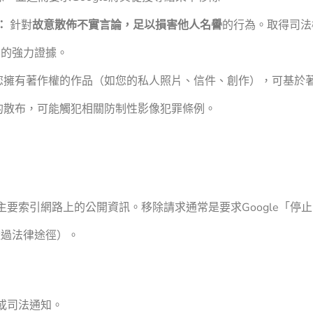
：
針對
故意散佈不實言論，足以損害他人名譽
的行為。取得司法
容的強力證據。
您擁有著作權的作品（如您的私人照片、信件、創作），可基於
的散布，可能觸犯相關防制性影像犯罪條例。
擎，主要索引網路上的公開資訊。移除請求通常是要求Google「停
透過法律途徑）。
或司法通知。