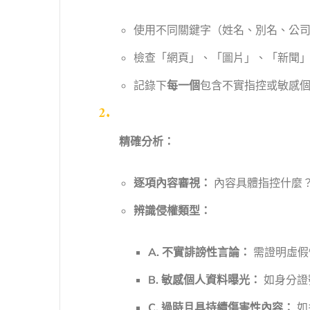
使用不同關鍵字（姓名、別名、公司名
檢查「網頁」、「圖片」、「新聞
記錄下
每一個
包含不實指控或敏感
精確分析：
逐項內容審視：
內容具體指控什麼
辨識侵權類型：
A. 不實誹謗性言論：
需證明虛假
B. 敏感個人資料曝光：
如身分證
C. 過時且具持續傷害性內容：
如