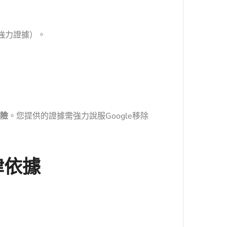
強力證據）。
風險
。您提供的證據需強力說服Google移除
律依據