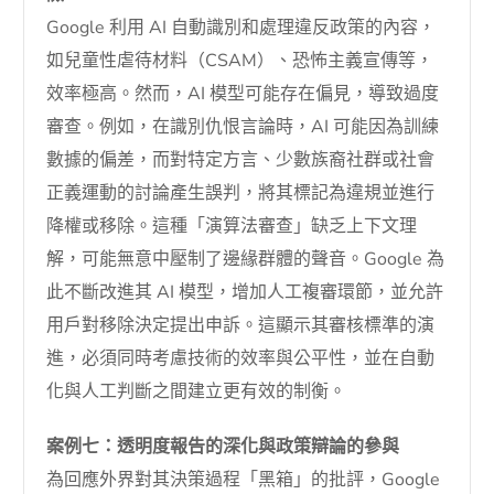
Google 利用 AI 自動識別和處理違反政策的內容，
如兒童性虐待材料（CSAM）、恐怖主義宣傳等，
效率極高。然而，AI 模型可能存在偏見，導致過度
審查。例如，在識別仇恨言論時，AI 可能因為訓練
數據的偏差，而對特定方言、少數族裔社群或社會
正義運動的討論產生誤判，將其標記為違規並進行
降權或移除。這種「演算法審查」缺乏上下文理
解，可能無意中壓制了邊緣群體的聲音。Google 為
此不斷改進其 AI 模型，增加人工複審環節，並允許
用戶對移除決定提出申訴。這顯示其審核標準的演
進，必須同時考慮技術的效率與公平性，並在自動
化與人工判斷之間建立更有效的制衡。
案例七：透明度報告的深化與政策辯論的參與
為回應外界對其決策過程「黑箱」的批評，Google