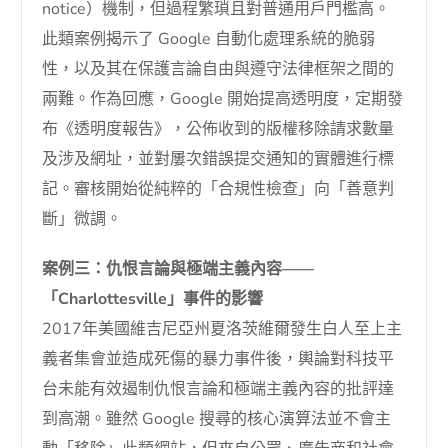
notice）機制，但過程繁瑣且對普通用戶門檻高。
此類案例揭示了 Google 自動化處理系統的脆弱
性，以及其在保護言論自由與遵守法律框架之間的
兩難。作為回應，Google 開始提高透明度，定期發
布《透明度報告》，公佈收到的版權移除請求數量
及涉及網址，並對屢次錯誤提交通知的實體進行標
記。審核開始從純粹的「合規性檢查」向「善意判
斷」微調。
案例三：仇恨言論與極端主義內容——
「Charlottesville」事件的影響
2017年美國維吉尼亞州夏洛茨維爾發生白人至上主
義者集會並造成死傷的暴力事件後，輿論對科技平
台未能有效遏制仇恨言論和極端主義內容的批評達
到高潮。雖然 Google 搜尋的核心演算法並不會主