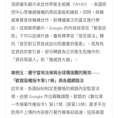
頂部優先顯示來自世界衛生組織（WHO）、各國疾
控中心等權威機構的資訊面板和連結。同時，與權
威事實查核機構合作，對傳播廣泛的謠言進行標
註。這個案例顯示，Google 的內容政策在「緊急狀
態」下可以迅速升級，審核標準從「是否違法」轉
向「是否對公眾造成迫切而嚴重的傷害」。其角色
從資訊的索引者，部分轉變為公共衛生危機中的
「資訊策展人」和「權威放大器」。
案例五：遵守當地法律與全球價值觀的衝突——
「歐盟版權指令第17條」與各國網路法
近年來，各國紛紛制定更嚴格的網路內容監管法
律，迫使 Google 作出艱難調整。歐盟的《數位單
一市場著作權指令》第17條（原第13條）要求平台
對用戶上傳的內容進行著作權事前過濾，這與美國