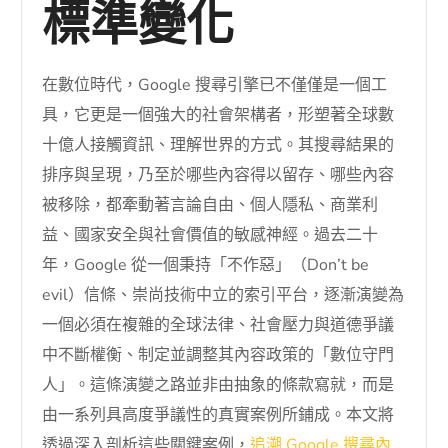
標準變化
在數位時代，Google 搜尋引擎已不僅僅是一個工
具，它更是一個強大的社會架構者，形塑著全球數
十億人接觸資訊、理解世界的方式。其搜尋結果的
排序與呈現，乃至於哪些內容得以留存、哪些內容
被移除，都牽動著言論自由、個人隱私、商業利
益、國家安全與社會價值的敏感神經。過去二十
年，Google 從一個秉持「不作惡」（Don’t be
evil）信條、崇尚技術中立的索引平台，逐漸演變為
一個必須在複雜的全球法律、社會壓力與道德爭議
中不斷權衡、制定並調整其內容政策的「數位守門
人」。這條演變之路並非由抽象的條款寫就，而是
由一系列具高度爭議性的真實案例所鋪成。本文將
透過深入剖析這些關鍵案例，
追溯 Google 搜尋內