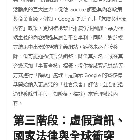
動「移除」此類網站，但來自公眾、廣告商和社會
活動家的巨大壓力，促使 Google 調整其內容政策
與商業實踐。例如，Google 更新了其「危險與非法
內容」政策，更明確地禁止推廣仇恨團體、暴力極
端主義的內容通過其廣告平台牟利。同時，對於搜
尋結果中出現的極端主義網站，雖然未必直接移
除，但可能通過演算法調整，降低其排名，或在其
旁邊添加「事實查核」標籤、提供權威資訊連結等
方式進行「降級」處理。這顯示 Google 的審核標
準開始納入更廣泛的「社會危害」評估，並嘗試透
過非移除性手段（如降權、標註）來管理敏感內
容。
第三階段：虛假資訊、
國家法律與全球衝突