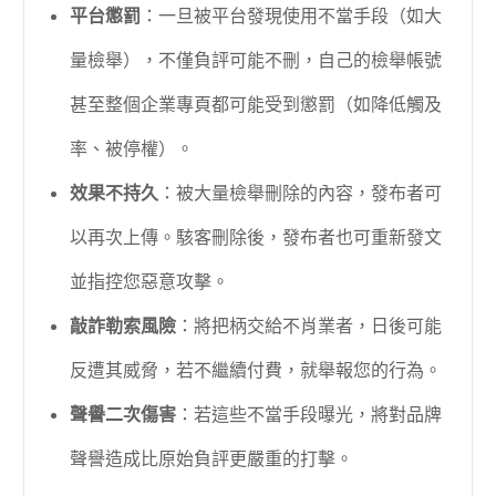
平台懲罰
：一旦被平台發現使用不當手段（如大
量檢舉），不僅負評可能不刪，自己的檢舉帳號
甚至整個企業專頁都可能受到懲罰（如降低觸及
率、被停權）。
效果不持久
：被大量檢舉刪除的內容，發布者可
以再次上傳。駭客刪除後，發布者也可重新發文
並指控您惡意攻擊。
敲詐勒索風險
：將把柄交給不肖業者，日後可能
反遭其威脅，若不繼續付費，就舉報您的行為。
聲譽二次傷害
：若這些不當手段曝光，將對品牌
聲譽造成比原始負評更嚴重的打擊。