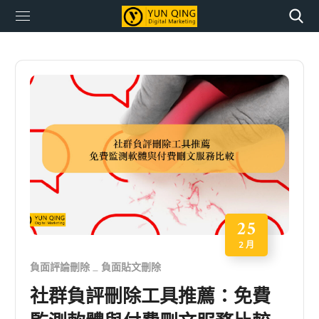
25
2 月
負面評論刪除
負面貼文刪除
社群負評刪除工具推薦：免費