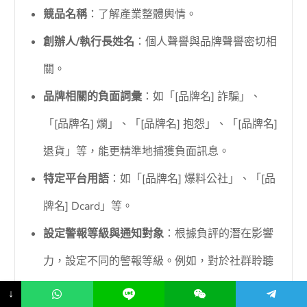
競品名稱
：了解產業整體輿情。
創辦人/執行長姓名
：個人聲譽與品牌聲譽密切相
關。
品牌相關的負面詞彙
：如「[品牌名] 詐騙」、
「[品牌名] 爛」、「[品牌名] 抱怨」、「[品牌名]
退貨」等，能更精準地捕獲負面訊息。
特定平台用語
：如「[品牌名] 爆料公社」、「[品
牌名] Dcard」等。
設定警報等級與通知對象
：根據負評的潛在影響
力，設定不同的警報等級。例如，對於社群聆聽
工具偵測到的高互動、高擴散貼文，設定為「高
↓