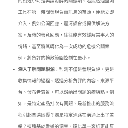
的頭幾小時是輿論發酵的關鍵期。若能透過監測
工具在第一時間發現負面訊息的苗頭，便能立即
介入，例如公開回應、釐清誤會或提供解決方
案。及時的善意回應，往往能有效緩解當事人的
情緒，甚至將其轉化為一次成功的危機公關案
例，將負評的擴散範圍控制在最小。
深入了解問題根源
：監測不僅是發現負評，更是
收集情報的過程。透過分析負評的內容、來源平
台、發布者背景，可以歸納出問題的癥結點。例
如，是特定產品批次有問題？是新推出的服務流
程引起普遍困擾？還是特定通路在溝通上出了差
錯？這種基於數據的洞察，遠比單一客訴更能反