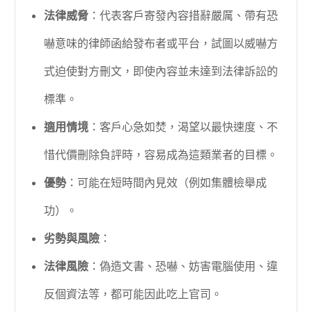
法律威脅
：代表客戶寄發內容措辭嚴厲、帶有恐
嚇意味的律師函給發布者或平台，試圖以威嚇方
式迫使對方刪文，即使內容並未達到法律訴訟的
標準。
適用情境
：客戶心急如焚，渴望以最快速度、不
惜代價刪除負評時，容易成為這類業者的目標。
優勢
：可能在短時間內見效（例如集體檢舉成
功）。
劣勢與風險
：
法律風險
：偽造文書、恐嚇、妨害電腦使用、違
反個資法等，都可能因此吃上官司。