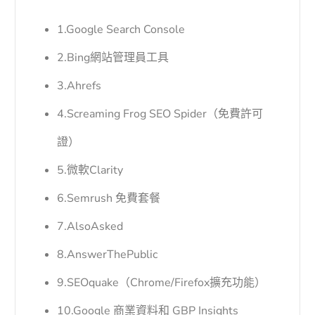
1.Google Search Console
2.Bing網站管
理
員工具
3.Ahrefs
4.Screaming Frog SEO Spider（免費許可
證）
5.微軟Clarity
6.Semrush 免費套餐
7.AlsoAsked
8.AnswerThePublic
9.SEOquake（Chrome/Firefox擴充功能）
10.Google 商業資料和 GBP Insights