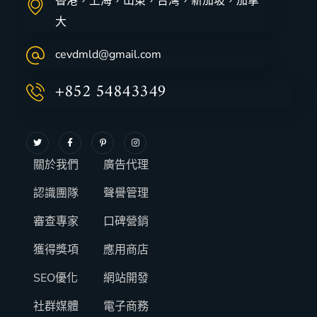
香港，上海，山東，台灣，新加坡，加拿
大
cevdmld@gmail.com
+852 54843349
關於我們
廣告代理
認識團隊
聲譽管理
審查專家
口碑營銷
獲得獎項
應用商店
SEO優化
網站開發
社群媒體
電子商務