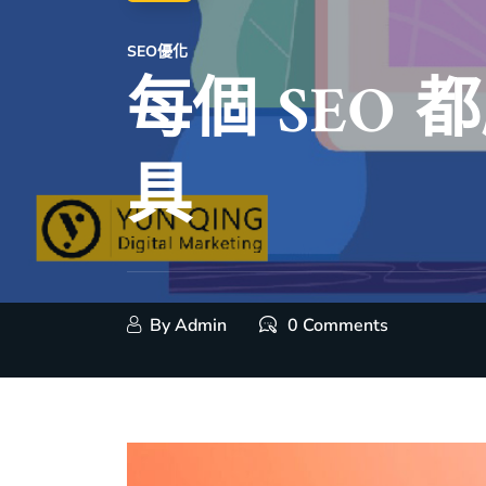
SEO優化
每個 SEO 
具
By
Admin
0 Comments