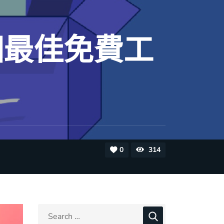
 個最佳免費工
0
314