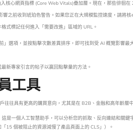
納入
核心網頁指標 (Core Web Vitals)
疊加層。現在，那些徘徊在 2
影響之前收到琥珀色警告。如果您正在大規模監控速度，請將核
並使用條件格式標記任何進入「需要改進」區域的 URL。
之前」選項，並按點擊次數差異排序，即可找到受 AI 概覽影響最
或最新專家引言的帖子以贏回點擊量的方法。
理員工具
，但用戶往往具有更高的購買意向，尤其是在 B2B、金融和高年齡層
，這是一個人工智慧助手，可以分析您的抓取、反向連結和關鍵
15 個被阻止的資源減慢了產品頁面上的 CLS」）。