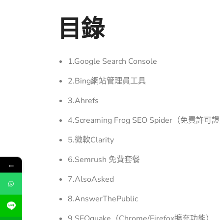
目錄
1.Google Search Console
2.Bing網站管
理
員工具
3.Ahrefs
4.Screaming Frog SEO Spider（免費許可
5.微軟Clarity
6.Semrush 免費套餐
←
7.AlsoAsked
8.AnswerThePublic
9.SEOquake（Chrome/Firefox擴充功能）