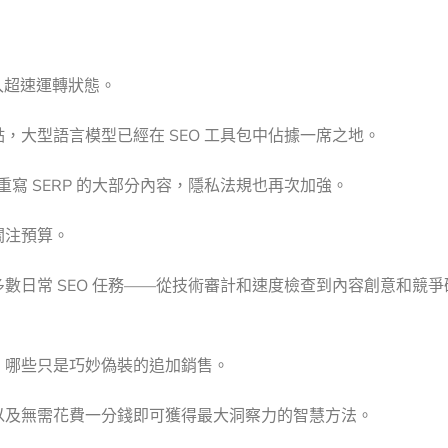
入超速運轉狀態。
，大型語言模型已經在 SEO 工具包中佔據一席之地。
ot 正在重寫 SERP 的大部分內容，隱私法規也再次加強。
關注預算。
數日常 SEO 任務——從技術審計和速度檢查到內容創意和競爭
，哪些只是巧妙偽裝的追加銷售。
以及無需花費一分錢即可獲得最大洞察力的智慧方法。