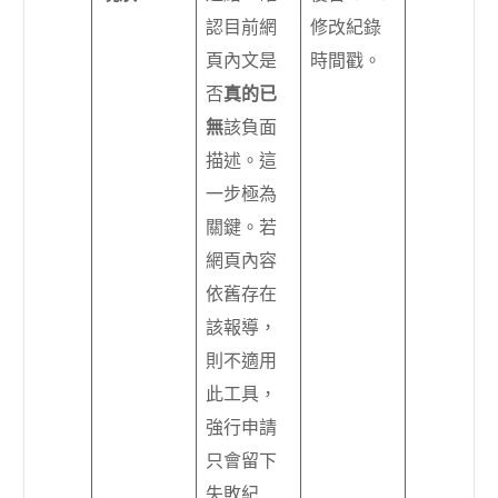
認目前網
修改紀錄
頁內文是
時間戳。
否
真的已
無
該負面
描述。這
一步極為
關鍵。若
網頁內容
依舊存在
該報導，
則不適用
此工具，
強行申請
只會留下
失敗紀