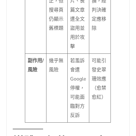
正，但
片、長
損，經
搜尋頁
篇文章
判決確
仍顯示
遭全文
定應移
舊標題
盜用並
除
用於攻
擊
副作用/
幾乎無
若濫訴
可能引
風險
風險
會遭
發史翠
Google
珊效應
停權，
（愈禁
可能面
愈紅）
臨對方
反訴