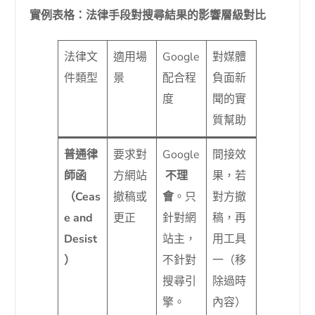
實例表格：法律手段對搜尋結果的影響層級對比
法律文
適用場
Google
對媒體
件類型
景
配合程
負面新
度
聞的實
質幫助
普通律
要求對
Google
間接效
師函
方網站
不理
果，若
（Ceas
撤稿或
會
。只
對方撤
e and
更正
針對網
稿，再
Desist
站主，
用工具
）
不針對
一（移
搜尋引
除過時
擎。
內容）