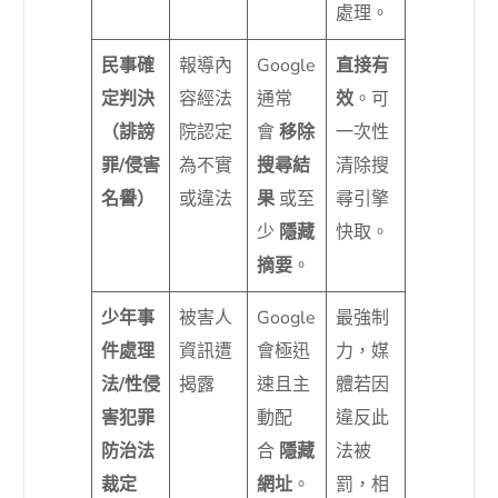
處理。
民事確
報導內
Google
直接有
定判決
容經法
通常
效
。可
（誹謗
院認定
會
移除
一次性
罪/侵害
為不實
搜尋結
清除搜
名譽）
或違法
果
或至
尋引擎
少
隱藏
快取。
摘要
。
少年事
被害人
Google
最強制
件處理
資訊遭
會極迅
力，媒
法/性侵
揭露
速且主
體若因
害犯罪
動配
違反此
防治法
合
隱藏
法被
裁定
網址
。
罰，相