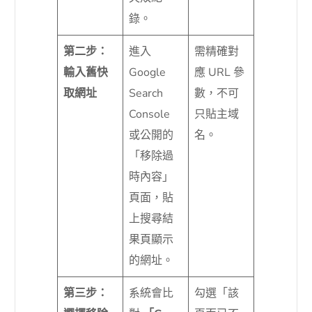
錄。
第二步：
進入
需精確對
輸入舊快
Google
應 URL 參
取網址
Search
數，不可
Console
只貼主域
或公開的
名。
「移除過
時內容」
頁面，貼
上搜尋結
果頁顯示
的網址。
第三步：
系統會比
勾選「該