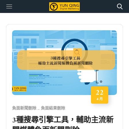
22
4 月
負面新聞刪除
負面結果刪除
3種搜尋引擎工具，輔助主流新