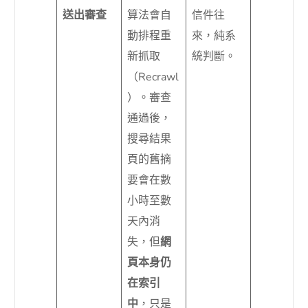
送出審查
算法會自
信件往
動排程重
來，純系
新抓取
統判斷。
（Recrawl
）。審查
通過後，
搜尋結果
頁的舊摘
要會在數
小時至數
天內消
失，但
網
頁本身仍
在索引
中
，只是