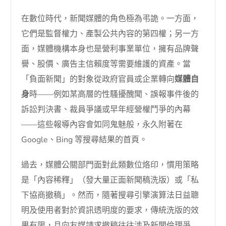
在數位時代，新聞媒體的角色極為弔詭。一方面，
它們是監督權力、產製公共內容的第四權；另一方
面，媒體機構本身也是營利事業單位，擁有品牌聲
譽、股價、廣告主信賴度等需要維護的資產。當
「負面新聞」的對象從政府官員或企業轉向
媒體自
身
時——例如某高層的性騷擾醜聞、誤報事件後的
訴訟判決書、裁員爭議或早年經營權鬥爭的內幕
——這些報導內容會如同鬼魅般，永久附著在
Google、Bing 等搜尋結果的首頁。
過去，媒體公關部門面對此類數位烙印，慣用策略
是「內容稀釋」（發大量正面新聞稿洗版）或「私
下協商撤稿」。然而，隨著搜尋引擎演算法日益聰
明及使用者對於資訊透明度的要求，傳統洗版的效
果有限，且向友媒請求撤稿往往涉及新聞倫理爭