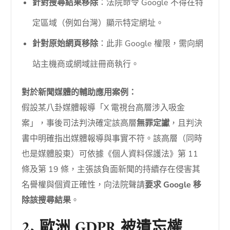
針對搜尋結果移除
：法院命令 Google 不得在特
定區域（例如台灣）顯示特定網址。
針對原始網頁移除
：此非 Google 權限，需向網
站主機商或網域註冊商執行。
對於新聞媒體的輔助應用案例：
假設某八卦媒體報導「X 電視台高層涉入吸金
案」，事後司法判決確定該高層
無罪定讞
，且判決
書中明確指出媒體報導與事實不符。該高層（同時
也是媒體股東）可依據《個人資料保護法》第 11
條及第 19 條，主張該負面新聞的持續存在侵害其
名譽權與個資正確性，向法院聲請
要求 Google 移
除該搜尋結果
。
2. 歐洲 GDPR 被遺忘權