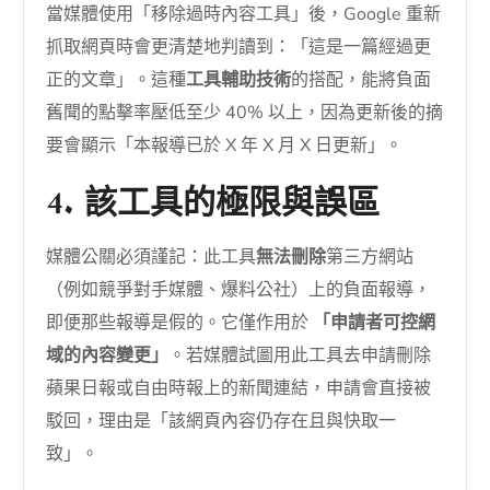
當媒體使用「移除過時內容工具」後，Google 重新
抓取網頁時會更清楚地判讀到：「這是一篇經過更
正的文章」。這種
工具輔助技術
的搭配，能將負面
舊聞的點擊率壓低至少 40% 以上，因為更新後的摘
要會顯示「本報導已於 X 年 X 月 X 日更新」。
4. 該工具的極限與誤區
媒體公關必須謹記：此工具
無法刪除
第三方網站
（例如競爭對手媒體、爆料公社）上的負面報導，
即便那些報導是假的。它僅作用於
「申請者可控網
域的內容變更」
。若媒體試圖用此工具去申請刪除
蘋果日報或自由時報上的新聞連結，申請會直接被
駁回，理由是「該網頁內容仍存在且與快取一
致」。