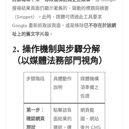
搜尋結果頁面仍顯示著舊的、聳動的標題與摘要
（Snippet）。此時，媒體可透過此工具要求
Google 重新抓取該頁面，或是移除
已不存在於該網
址上的舊文字片段
。
2. 操作機制與步驟分解
（以媒體法務部門視角）
步驟階段
具體動作
媒體機構
說明
須準備之
佐證
第一步：
點擊該負
網頁截
確認網頁
面結果的
圖、網站
現狀
連結，確
後台 CMS