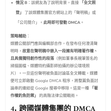
情況 B
：該網友為了說明背景，直接
「全文照
登」
了該媒體集團官方網站上的「聲明稿」或
「公司簡介」。
此時即可發動 DMCA
。
策略輔助
：
媒體公關部門應與編輯部合作，在發布任何澄清聲
明時，
故意在聲明稿中嵌入一段擁有明確著作權、
且具備獨特創作性的段落
（例如董事長親筆簽名的
掃描圖檔、媒體特約攝影師拍攝的辦公環境照
片）。一旦這份聲明被負面討論區全文轉載，媒體
便可立即啟動 Google DMCA 程序，將整篇負面討
論串的連結從 Google 搜尋中移除。這是一種
「著
作權釣魚防禦」
的高階法律公關戰術。
4. 跨國媒體集團的 DMCA