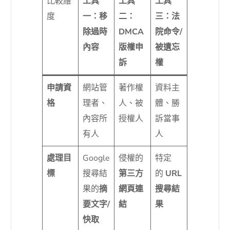
比較維
工具
工具
工具
度
一：移
二：
三：法
除過時
DMCA
院命令/
內容
版權申
被遺忘
訴
權
申請資
網站管
著作權
資料主
格
理者、
人、被
體、勝
內容所
授權人
訴當事
有人
人
處理目
Google
侵權的
特定
標
搜尋結
第三方
的
URL
果的
摘
網頁連
搜尋結
要文字/
結
果
快取