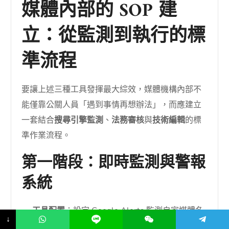
媒體內部的 SOP 建
立：從監測到執行的標
準流程
要讓上述三種工具發揮最大綜效，媒體機構內部不
能僅靠公關人員「遇到事情再想辦法」，而應建立
一套結合
搜尋引擎監測
、
法務審核
與
技術編輯
的標
準作業流程。
第一階段：即時監測與警報
系統
工具配置
：設定 Google Alerts 監測自家媒體名
↓