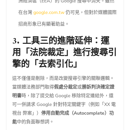
洲經濟區（EEA）的 Google 搜尋中消失。雖然
在台灣
google.com.tw
仍可見，但對於媒體國際
招商形象已有顯著助益。
3. 工具三的進階延伸：運
用「法院裁定」進行搜尋引
擎的「去索引化」
這不僅僅是刪除，而是改變搜尋引擎的關聯邏輯。
當媒體法務部門取得
假處分裁定
或
勝訴判決確定證
明書
時，除了提交給 Google 移除特定連結外，還
可一併請求 Google 針對特定關鍵字（例如「XX 電
視台 弊案」）
停用自動完成（Autocomplete）功
能
中的負面聯想詞。