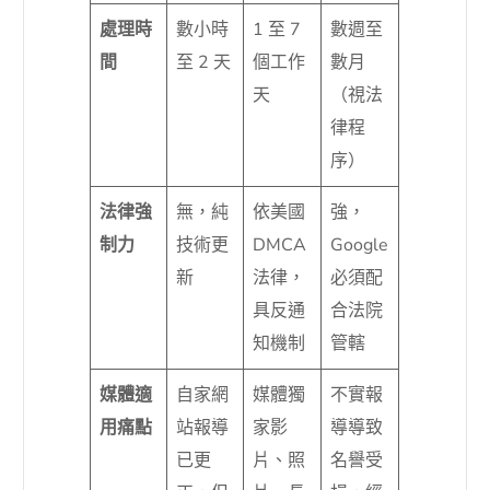
處理時
數小時
1 至 7
數週至
間
至 2 天
個工作
數月
天
（視法
律程
序）
法律強
無，純
依美國
強，
制力
技術更
DMCA
Google
新
法律，
必須配
具反通
合法院
知機制
管轄
媒體適
自家網
媒體獨
不實報
用痛點
站報導
家影
導導致
已更
片、照
名譽受