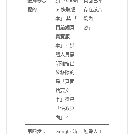
選擇移除
對
「Goog
頁面已不
標的
le 快取版
存在該片
本」
與
「
段內
目前網頁
容」。
真實版
本」
。媒
體人員需
明確指出
欲移除的
是「頁面
摘要文
字」還是
「快取頁
面」。
第四步：
Google 演
無需人工