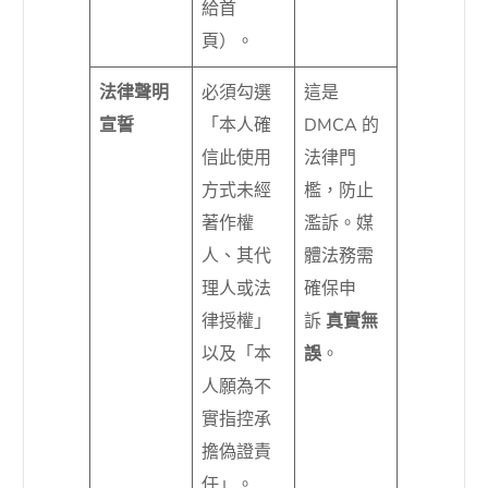
給首
頁）。
法律聲明
必須勾選
這是
宣誓
「本人確
DMCA 的
信此使用
法律門
方式未經
檻，防止
著作權
濫訴。媒
人、其代
體法務需
理人或法
確保申
律授權」
訴
真實無
以及「本
誤
。
人願為不
實指控承
擔偽證責
任」。