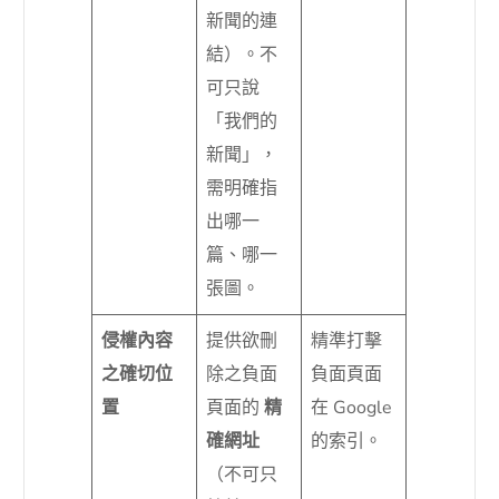
新聞的連
結）。不
可只說
「我們的
新聞」，
需明確指
出哪一
篇、哪一
張圖。
侵權內容
提供欲刪
精準打擊
之確切位
除之負面
負面頁面
置
頁面的
精
在 Google
確網址
的索引。
（不可只