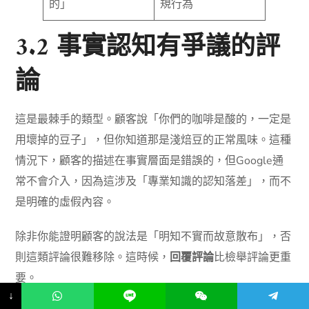
的」
規行為
3.2 事實認知有爭議的評
論
這是最棘手的類型。顧客說「你們的咖啡是酸的，一定是
用壞掉的豆子」，但你知道那是淺焙豆的正常風味。這種
情況下，顧客的描述在事實層面是錯誤的，但Google通
常不會介入，因為這涉及「專業知識的認知落差」，而不
是明確的虛假內容。
除非你能證明顧客的說法是「明知不實而故意散布」，否
則這類評論很難移除。這時候，
回覆評論
比檢舉評論更重
要。
↓