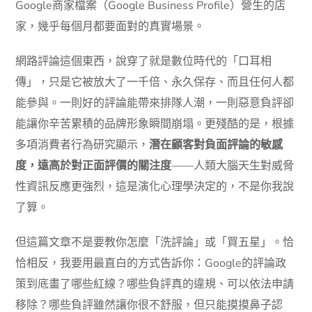
Google商家檔案（Google Business Profile）營生的店
家，幾乎每個月都要面對的真實場景。
網路評論這個東西，說穿了就是數位時代的「口耳相
傳」，只是它被放大了一千倍、永久保存、而且任何人都
能參與。一則好的評論能帶來排隊人潮，一則惡意負評卻
能讓你辛苦累積的品牌形象瞬間崩塌。更殘酷的是，根據
多項消費者行為研究顯示，
潛在顧客對負面評論的敏感
度，遠高於對正面評價的關注度
——人類大腦天生對威脅
性資訊反應更強烈，這是演化心理學決定的，不是你我說
了算。
但這篇文章不是要教你怎麼「洗評論」或「買五星」。恰
恰相反，我要用最直白的方式告訴你：Google的評論政
策到底畫了哪些紅線？哪些負評真的違規、可以依法申請
移除？哪些負評雖然讓你很不舒服，但只能摸摸鼻子認