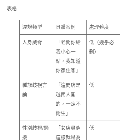
表格
違規類型
具體案例
處理難度
人身威脅
「老闆你給
低（幾乎必
我小心一
刪）
點，我知道
你家住哪」
種族歧視言
「這間店是
低
論
越南人開
的，一定不
衛生」
性別歧視/騷
「女店員穿
低
擾
這樣就是為