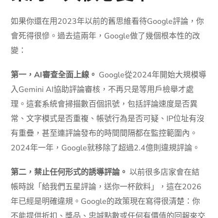
如果你還在用2023年以前的舊思維看待Google評論，你
會死得很慘。過去這兩年，Google做了幾個根本性的改
變：
第一，AI審查全面上線。
Google從2024年開始大規模導
入Gemini AI協助評論審核，不再只是等用戶檢舉才處
理。這套系統會掃描數百個訊號，包括評論速度是否異
常、文字模式是否重複、帳號行為是否可疑、IP位址有沒
有重疊，甚至連評論發布的時間間隔都在監控範圍內。
2024年一年，Google就移除了超過2.4億則違規評論。
第二，禁止任何形式的誘導評論。
以前很多店家會在結
帳時說「給我們五星評論，送你一杯飲料」，這在2026
年已經是明確違規。Google的政策現在寫得很清楚：你
不能提供折扣、獎品、忠誠點數或任何有價值的回報來交