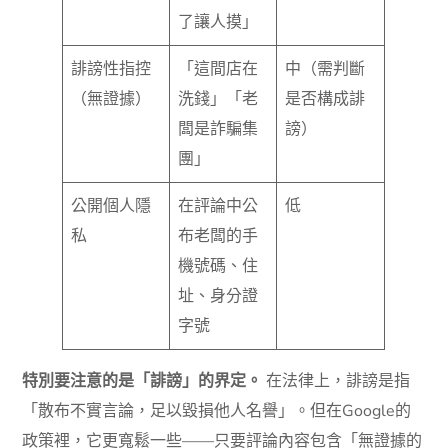
了讓人摸」
誹謗性指控
「這間店在
中（需判斷
（無證據）
洗錢」「老
是否構成誹
闆是詐騙集
謗）
團」
公開個人隱
在評論中公
低
私
布老闆的手
機號碼、住
址、身分證
字號
特別要注意的是「誹謗」的界定。
在法律上，誹謗是指
「散布不實言論，足以毀損他人名譽」。但在Google的
政策裡，它更寬鬆一些——只要評論內容包含「無證據的