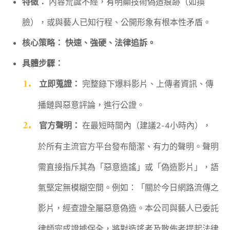
特徵：
內容荒誕不經，有明顯技術偽造痕跡（如換
臉），或與藝人已知行程、公開形象有根本性矛盾。
核心策略：
快速、強硬、法律追訴。
具體步驟：
立即蒐證：
完整錄下爆料影片、上傳者資訊、傳
播鏈與惡意評論，進行公證。
官方聲明：
在最短時間內（建議2-4小時內），
於所有主流官方平台發布簡潔、有力的聲明。聲明
需直接指斥其為「惡意造謠」或「偽造影片」，語
氣堅定無模糊空間。例如：「關於今日網路流傳之
影片，經查證全屬惡意偽造。本公司與藝人已委託
律師完成證據保全，將對造謠者及散佈者提起法律