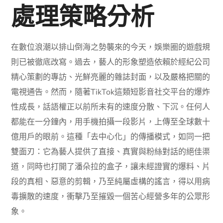
處理策略分析
在數位浪潮以排山倒海之勢襲來的今天，娛樂圈的遊戲規
則已被徹底改寫。過去，藝人的形象塑造依賴於經紀公司
精心策劃的專訪、光鮮亮麗的雜誌封面，以及嚴格把關的
電視通告。然而，隨著TikTok這類短影音社交平台的爆炸
性成長，話語權正以前所未有的速度分散、下沉。任何人
都能在一分鐘內，用手機拍攝一段影片，上傳至全球數十
億用戶的眼前。這種「去中心化」的傳播模式，如同一把
雙面刃：它為藝人提供了直接、真實與粉絲對話的絕佳渠
道，同時也打開了潘朵拉的盒子，讓未經證實的爆料、片
段的真相、惡意的剪輯，乃至純屬虛構的謠言，得以用病
毒擴散的速度，衝擊乃至摧毀一個苦心經營多年的公眾形
象。