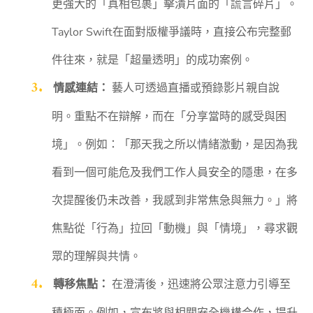
更強大的「真相包裹」擊潰片面的「謊言碎片」。
Taylor Swift在面對版權爭議時，直接公布完整郵
件往來，就是「超量透明」的成功案例。
情感連結：
藝人可透過直播或預錄影片親自說
明。重點不在辯解，而在「分享當時的感受與困
境」。例如：「那天我之所以情緒激動，是因為我
看到一個可能危及我們工作人員安全的隱患，在多
次提醒後仍未改善，我感到非常焦急與無力。」將
焦點從「行為」拉回「動機」與「情境」，尋求觀
眾的理解與共情。
轉移焦點：
在澄清後，迅速將公眾注意力引導至
積極面。例如，宣布將與相關安全機構合作，提升