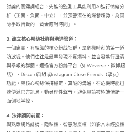
討論的關鍵詞組合。先進的監測工具能利用AI進行情緒分
析（正面、負面、中立），並預警潛在的爆發趨勢，為團
隊爭取寶貴的「黃金應對時間」。
3. 建立核心粉絲社群與溝通管道：
一個忠實、有組織的核心粉絲社群，是危機時刻的第一道
防波堤。他們往往是最早發現不實爆料、並自發進行澄清
與舉報的群體。通過官方粉絲平台（如Weverse、微博超
話）、Discord群組或Instagram Close Friends（摯友）
功能，與核心粉絲保持穩定、真誠的溝通，在危機時能迅
速傳遞官方訊息，動員理性聲音，避免輿論被極端情緒一
面倒地掌控。
4. 法律顧問前置：
與熟悉網路誹謗、隱私權、智慧財產權（如影片未經授權