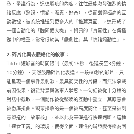
私、爭議行為、道德瑕疵的內容，往往最能激發強烈的情
緒反應（驚訝、憤怒、譴責、好奇），從而獲得極高的互
動數據，被系統推送到更多人的「推薦頁面」。這形成了
一個自動化的「醜聞擴大機」。資訊的「真實性」在傳播
鏈中的權重，常常低於其「戲劇性」與「情緒煽動性」。
2. 碎片化與去脈絡化的敘事：
TikTok短影音的時間限制（最初15秒，後延長至3分鐘、
10分鐘），天然鼓勵碎片化表達。一段60秒的影片，只
能呈現一個事件最刺激、最具衝突性的片段，而無法承載
前因後果、複雜背景與當事人狀態。一句話被從十分鐘的
對話中截取，一個動作被從整晚的互動中孤立，其原意會
被徹底扭曲。觀眾接收的是一個被高度簡化、甚至是被刻
意塑造的「故事核」，並以此為基礎進行快速判斷。這種
「速食正義」的環境，使得全面、理性的辯證變得極為困