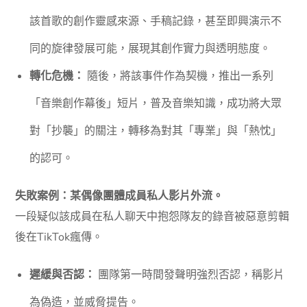
該首歌的創作靈感來源、手稿記錄，甚至即興演示不
同的旋律發展可能，展現其創作實力與透明態度。
轉化危機：
隨後，將該事件作為契機，推出一系列
「音樂創作幕後」短片，普及音樂知識，成功將大眾
對「抄襲」的關注，轉移為對其「專業」與「熱忱」
的認可。
失敗案例：某偶像團體成員私人影片外流。
一段疑似該成員在私人聊天中抱怨隊友的錄音被惡意剪輯
後在TikTok瘋傳。
遲緩與否認：
團隊第一時間發聲明強烈否認，稱影片
為偽造，並威脅提告。