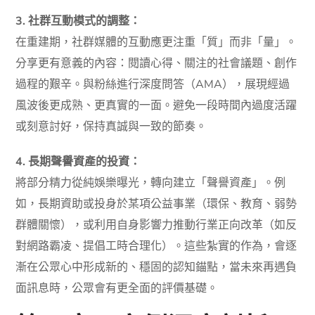
3. 社群互動模式的調整：
在重建期，社群媒體的互動應更注重「質」而非「量」。
分享更有意義的內容：閱讀心得、關注的社會議題、創作
過程的艱辛。與粉絲進行深度問答（AMA），展現經過
風波後更成熟、更真實的一面。避免一段時間內過度活躍
或刻意討好，保持真誠與一致的節奏。
4. 長期聲譽資產的投資：
將部分精力從純娛樂曝光，轉向建立「聲譽資產」。例
如，長期資助或投身於某項公益事業（環保、教育、弱勢
群體關懷），或利用自身影響力推動行業正向改革（如反
對網路霸凌、提倡工時合理化）。這些紮實的作為，會逐
漸在公眾心中形成新的、穩固的認知錨點，當未來再遇負
面訊息時，公眾會有更全面的評價基礎。