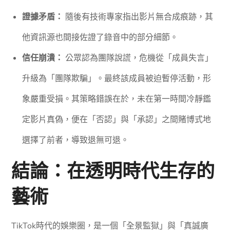
證據矛盾：
隨後有技術專家指出影片無合成痕跡，其
他資訊源也間接佐證了錄音中的部分細節。
信任崩潰：
公眾認為團隊說謊，危機從「成員失言」
升級為「團隊欺騙」。最終該成員被迫暫停活動，形
象嚴重受損。其策略錯誤在於，未在第一時間冷靜鑑
定影片真偽，便在「否認」與「承認」之間賭博式地
選擇了前者，導致退無可退。
結論：在透明時代生存的
藝術
TikTok時代的娛樂圈，是一個「全景監獄」與「真誠廣