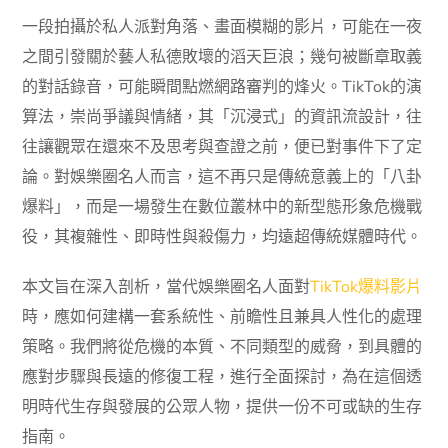
一段拍攝於私人派對角落、畫面模糊的影片，可能在一夜
之間引發關於藝人私德敗壞的滔天巨浪；幾句被斷章取義
的對話錄音，可能瞬間點燃網路審判的烽火。TikTok的演
算法，崇尚爭議與情緒，其「沉浸式」的資訊流設計，往
往讓觀眾在還來不及思考與查證之前，便已對事件下了定
論。對娛樂圈名人而言，這不再只是傳統意義上的「八卦
爆料」，而是一場發生在數位叢林中的新型態形象危機戰
役，其複雜性、即時性與殺傷力，均遠超傳統媒體時代。
本文旨在深入剖析，當代娛樂圈名人面對
TikTok爆料影片
時，應如何建構一套系統性、前瞻性且兼具人性化的處理
策略。我們將從危機的本質、不同類型的威脅，到具體的
應對步驟與長遠的修復工程，進行全面探討，為在這個透
明時代生存與發展的公眾人物，提供一份不可或缺的生存
指南。