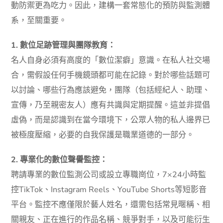
動防禦更為吃力。因此，建構一套常態化的預防與監測體
系，至關重要。
1. 數位足跡管理與團隊教育：
名人自身必須有高度的「數位潔癖」意識。在私人社交場
合，需假設任何手機鏡頭都可能在記錄。對於哪些話題可
以討論、哪些行為應該避免，團隊（包括經紀人、助理、
宣傳，乃至親密友人）應有共識與定期提醒。這並非提倡
虛偽，而是認識到在當今環境下，公眾人物的私人邊界已
被極度壓縮，必要的自我保護是職業道德的一部分。
2. 專業化的數位聲譽監控：
聘請專業的數位監測公司或設立專職崗位，7×24小時監
控TikTok、Instagram Reels、YouTube Shorts等短影音
平台。監控不應僅限於藝人姓名，還需包括常見暱稱、相
關親友、正在進行的作品名稱、競爭對手，以及可能衍生