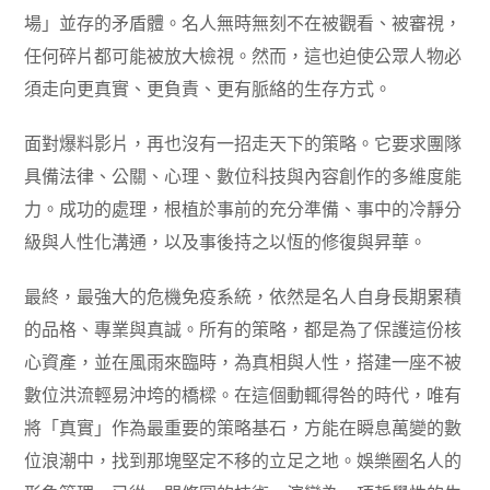
場」並存的矛盾體。名人無時無刻不在被觀看、被審視，
任何碎片都可能被放大檢視。然而，這也迫使公眾人物必
須走向更真實、更負責、更有脈絡的生存方式。
面對爆料影片，再也沒有一招走天下的策略。它要求團隊
具備法律、公關、心理、數位科技與內容創作的多維度能
力。成功的處理，根植於事前的充分準備、事中的冷靜分
級與人性化溝通，以及事後持之以恆的修復與昇華。
最終，最強大的危機免疫系統，依然是名人自身長期累積
的品格、專業與真誠。所有的策略，都是為了保護這份核
心資產，並在風雨來臨時，為真相與人性，搭建一座不被
數位洪流輕易沖垮的橋樑。在這個動輒得咎的時代，唯有
將「真實」作為最重要的策略基石，方能在瞬息萬變的數
位浪潮中，找到那塊堅定不移的立足之地。娛樂圈名人的