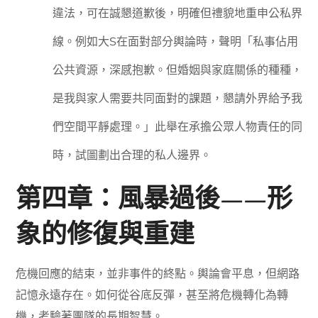
違法，可在誠懇道歉後，明確但禮貌地重申公私界
線。例如大S在面對部分輿論時，聲明「私事佔用
公共資源，深感抱歉。但婚姻與家庭關係的種種，
是我與家人需要共同面對的課題，懇請外界給予我
們空間平靜處理。」此舉在承擔公眾人物責任的同
時，試圖劃出合理的私人邊界。
第四章：風暴過後——形
象的修復與重建
危機回應的結束，並非事件的終點。輿論會平息，但網路
記憶永遠存在。如何從谷底反彈，甚至將危機轉化為轉
機，考驗著團隊的長期智慧。