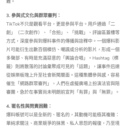
難。
3. 參與式文化與群眾審判：
TikTok不只是觀看平台，更是參與平台。用戶通過「二
創」（二次創作）、「合拍」、「挑戰」、評論區蓋樓等
方式，深度參與到爆料事件的傳播與詮釋中。一個爆料影
片可能衍生出數百個模仿、嘲諷或分析的影片，形成一個
多聲部、有時是充滿惡意的「輿論合唱」。Hashtag（標
籤）則將散落的討論彙聚成可見的「話題」，讓事件迅速
從娛樂板塊上升至社會新聞層面。這種集體參與感，容易
催生「網路群眾審判」，人們在虛擬廣場上扮演法官與陪
審團，急於在事實尚未明朗前宣判「有罪」與「無罪」。
4. 匿名性與問責困難：
爆料帳號可以是全新的、匿名的，其動機可能極其複雜：
單純求關注、商業競爭的抹黑、私人恩怨的報復，乃至境