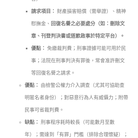
請求項目：
財產損害賠償（需舉證）、精神
慰撫金、
回復名譽之必要處分（如：刪除文
章、刊登判決書或道歉啟事於特定平台）。
優點：
免繳裁判費；刑事證據可能可用於民
事；法院在刑事判決有罪後，常會准許刪文
等回復名譽之請求。
優點：
由檢警公權力介入調查（尤其可協助查
明匿名者身份）；對惡意行為人有威懾力；附帶
民事可省裁判費。
缺點：
刑事程序耗時較長（可能數月至數
年）；需達到「有罪」門檻（排除合理懷疑）；