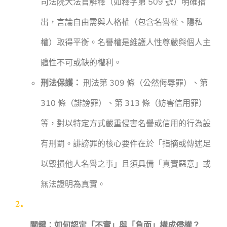
司法院大法官解釋（如釋字第 509 號）明確指
出，言論自由需與人格權（包含名譽權、隱私
權）取得平衡。名譽權是維護人性尊嚴與個人主
體性不可或缺的權利。
刑法保護：
刑法第 309 條（公然侮辱罪）、第
310 條（誹謗罪）、第 313 條（妨害信用罪）
等，對以特定方式嚴重侵害名譽或信用的行為設
有刑罰。誹謗罪的核心要件在於「指摘或傳述足
以毀損他人名譽之事」且須具備「真實惡意」或
無法證明為真實。
關鍵：如何認定「不實」與「負面」構成侵權？