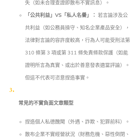
失（如未合理查證即散布不實訊息）。
「公共利益」VS「私人名譽」：
若言論涉及公
共利益（如公務員操守、知名企業產品安全），
法律對言論的容許度較高，行為人可能受刑法第
310 條第 3 項或第 311 條免責條款保護（如能
證明所言為真實、或出於善意發表適當評論）。
但這不代表可恣意捏造事實。
常見的不實負面文章類型
捏造個人私德醜聞（外遇、詐欺、犯罪前科）。
散布企業不實經營狀況（財務危機、惡性倒閉、