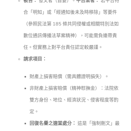
被告：
發文者（首要）。
平台業者：
若平台符
合「明知」或「經通知後未及時移除」等要件
（參照民法第 185 條共同侵權或相關特別法如
數位通訊傳播法草案精神），可能需負連帶責
任。但實務上對平台責任認定較嚴謹。
請求項目：
財產上損害賠償（需具體證明損失）。
非財產上損害賠償（精神慰撫金）：法院依
雙方身份、地位、經濟狀況、侵害程度等酌
定。
回復名譽之適當處分：
這是「強制刪文」最