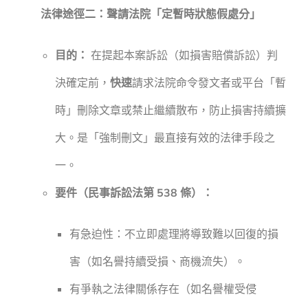
法律途徑二：聲請法院「定暫時狀態假處分」
目的：
在提起本案訴訟（如損害賠償訴訟）判
決確定前，
快速
請求法院命令發文者或平台「暫
時」刪除文章或禁止繼續散布，防止損害持續擴
大。是「強制刪文」最直接有效的法律手段之
一。
要件（民事訴訟法第 538 條）：
有急迫性：不立即處理將導致難以回復的損
害（如名譽持續受損、商機流失）。
有爭執之法律關係存在（如名譽權受侵