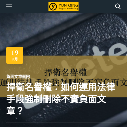
19
8 月
負面文章刪除
捍衛名譽權：如何運用法律
手段強制刪除不實負面文
章？