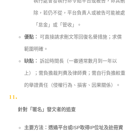
執行處會發執行命令給平台或被告，命其刪
除，若仍不從，平台負責人或被告可能被處
「怠金」或「管收」。
優點：
可直接請求刪文等回復名譽措施；求償
範圍明確。
缺點：
訴訟時間長（一審通常數月到一年以
上）；需負擔裁判費及律師費；需自行負擔較重
的舉證責任（侵權行為、損害、因果關係）。
針對「匿名」發文者的追查
主要方法：透過平台或ISP取得IP位址及註冊資