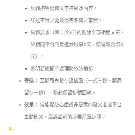
具體指稱侵權文章連結及內容。
詳述不實之處及侵害名譽之事實。
具體要求（如：於X日內刪除全部相關文章、
於相同平台刊登道歉啟事X天、賠償新台幣X
元）。
表明若逾期不處理將依法追訴。
寄送：
至郵局寄發存證信函（一式三份，郵局
留存一份）。務必保留掛號回執。
效果：
常能促使心虛或非惡意的發文者或平台
主動刪文。是訴訟前的必要前置步驟。