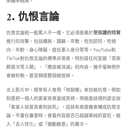
架機率極高。
2. 仇恨言論
仇恨言論和一般罵人不一樣，它必須是基於
受保護的特質
進行的攻擊，包括種族、國籍、宗教、性別認同、性傾
向、年齡、身心障礙、退伍軍人身分等等。YouTube和
TikTok對仇恨言論的標準非常高，特別是任何宣揚「某族
群是次等人類」、「應該被消滅」的內容，幾乎毫無例外
會被秒刪，甚至頻道整個被拔掉。
炎上影片中，經常有人會用「地獄梗」來包裝仇恨，例如
刻意把一個人的客家背景當成笑柄，用極度歧視的語言說
「客家人就是吝嗇到該死」，這就有高度機會構成仇恨言
論。平臺在審查時，會看內容是否已超越單純的冒犯，進
入「去人性化」或「煽動敵意」的層次。