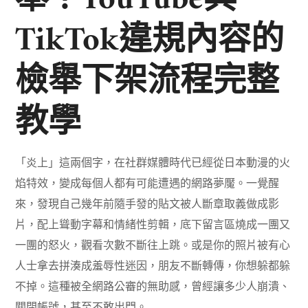
TikTok違規內容的
檢舉下架流程完整
教學
「炎上」這兩個字，在社群媒體時代已經從日本動漫的火
焰特效，變成每個人都有可能遭遇的網路夢魘。一覺醒
來，發現自己幾年前隨手發的貼文被人斷章取義做成影
片，配上聳動字幕和情緒性剪輯，底下留言區燒成一團又
一團的怒火，觀看次數不斷往上跳。或是你的照片被有心
人士拿去拼湊成羞辱性迷因，朋友不斷轉傳，你想躲都躲
不掉。這種被全網路公審的無助感，曾經讓多少人崩潰、
關閉帳號，甚至不敢出門。