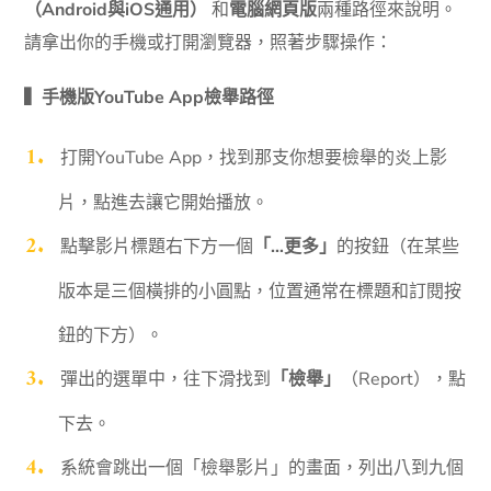
（Android與iOS通用）
和
電腦網頁版
兩種路徑來說明。
請拿出你的手機或打開瀏覽器，照著步驟操作：
▍手機版YouTube App檢舉路徑
打開YouTube App，找到那支你想要檢舉的炎上影
片，點進去讓它開始播放。
點擊影片標題右下方一個
「…更多」
的按鈕（在某些
版本是三個橫排的小圓點，位置通常在標題和訂閱按
鈕的下方）。
彈出的選單中，往下滑找到
「檢舉」
（Report），點
下去。
系統會跳出一個「檢舉影片」的畫面，列出八到九個