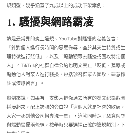
規類型，幾乎涵蓋了九成以上的成功下架案例：
1. 騷擾與網路霸凌
這是最常見的炎上違規。YouTube對騷擾的定義包含：
「針對個人進行長時間的惡意侮辱，基於其天生特質或生
理特徵進行貶低」，以及「煽動觀眾去騷擾或圍攻特定個
人」。TikTok的社群自律公約也明文禁止「貶低、羞辱或
煽動他人對某人進行騷擾，包括號召群眾去圍攻、惡意標
註或灌爆留言」。
舉例來說，如果有一支影片把你過去所有的發文紀錄截圖
拼湊起來，配上誇張的旁白說「這個人就是社會的敗類，
大家一起到他公司粉專洗一星」，這就同時踩了惡意侮辱
與煽動騷擾兩條線，檢舉時只要選擇正確的違規類別，下