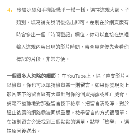
後續步驟和手機版幾乎一模一樣，選擇違規大類、子
類別，填寫補充說明後送出即可。差別在於網頁版有
時會多出一個「時間戳記」欄位，你可以直接在這裡
輸入違規內容出現的影片時間，審查員會優先查看你
標記的片段，非常方便。
一個很多人忽略的細節：
在YouTube上，除了整支影片可
以檢舉，你也可以單獨檢舉
某一則留言
。如果你發現炎上
影片底下的留言區有大量針對你的個資揭露或死亡威脅，
請毫不猶豫地對那些留言按下檢舉。把留言清乾淨，對於
遏止後續的網路霸凌同樣重要。檢舉留言的方式很簡單：
在該則留言旁邊找到三個點點的選單，點擊「檢舉」，選
擇原因後送出。