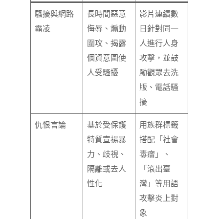
騷擾與網路
長時間惡意
影片連續數
霸凌
侮辱、煽動
日針對同一
圍攻、揭露
人進行人身
個資意圖使
攻擊，並鼓
人受騷擾
勵觀眾去洗
版、電話騷
擾
仇恨言論
基於受保護
用族群標籤
特質宣揚暴
搭配「社會
力、歧視、
毒瘤」、
隔離或去人
「滾出臺
性化
灣」等用語
攻擊炎上對
象