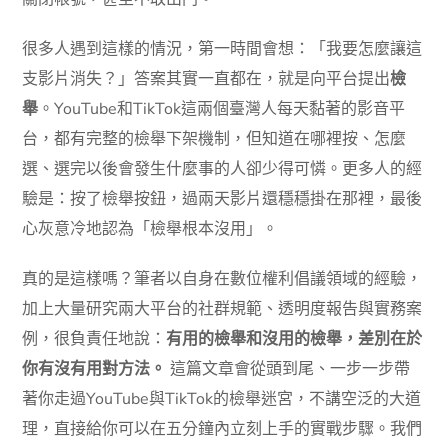
很多人遇到這樣的情況，第一時間會想：「我要怎麼讓這
支影片消失？」答案其實一直都在，就是向平台提出
檢
舉
。YouTube和TikTok這兩個臺灣人每天黏著的影音平
台，都有完整的檢舉下架機制，但知道在哪裡按、怎麼
選、選完以後會發生什麼事的人卻少得可憐。更多人的經
驗是：按了檢舉按鈕，過兩天影片還穩穩掛在那裡，最後
心灰意冷地認為「檢舉根本沒用」。
真的是這樣嗎？筆者以自身在數位權利倡議領域的經驗，
加上大量研究兩大平台的社群規範、透明度報告與實務案
例，很負責任地說：
有用的檢舉和沒用的檢舉，差別在於
你有沒有用對方法。
這篇文章會從頭到尾、一步一步帶
著你走過YouTube與TikTok的檢舉迷宮，不講空泛的大道
理，直接給你可以在五分鐘內立刻上手的實戰步驟。我們