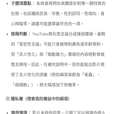
子選項重點：
系統會再問你具體是針對哪一類特質的
仇恨，包括種族民族、宗教、性別認同、性傾向、身
心障礙等。請盡可能選擇最符合的一項。
進階判斷：
YouTube將仇恨言論分成幾個層級，最輕
的「冒犯性言論」可能只會被限制廣告或年齡限制，
但「去人性化」與「煽動暴力」層級的內容絕對會被
整支移除。因此，在補充說明中，若你能點出影片使
用了去人性化的詞彙（例如稱某族群為「害蟲」、
「癌細胞」），將大幅增加下架機率。
③ 隱私權（侵害我的權益中的細項）
適用情境：
影片未經你同意，公開了足以辨識你個人