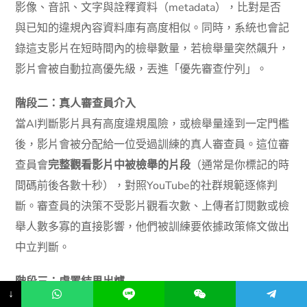
影像、音訊、文字與詮釋資料（metadata），比對是否
與已知的違規內容資料庫有高度相似。同時，系統也會記
錄這支影片在短時間內的檢舉數量，若檢舉量突然飆升，
影片會被自動拉高優先級，丟進「優先審查佇列」。
階段二：真人審查員介入
當AI判斷影片具有高度違規風險，或檢舉量達到一定門檻
後，影片會被分配給一位受過訓練的真人審查員。這位審
查員會
完整觀看影片中被檢舉的片段
（通常是你標記的時
間碼前後各數十秒），對照YouTube的社群規範逐條判
斷。審查員的決策不受影片觀看次數、上傳者訂閱數或檢
舉人數多寡的直接影響，他們被訓練要依據政策條文做出
中立判斷。
階段三：處置結果出爐
↓
審查完成後，影片可能面臨以下幾種命運：