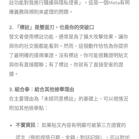
註功能對我進行騷擾與隱私侵害」。這是一個Meta有明
確義務與規則來處理的問題。
2. 「標註」是雙面刃，也是你的突破口
發文者使用標註功能，通常是為了擴大攻擊效果，讓你
與你的社交圈都能看到。然而，這個動作恰恰為你提供
了最明確的違規事證。沒有標註，你可能很難證明貼文
與你有直接關聯；有了標註，你就有了直接受害的證
據。
3. 組合拳：結合其他檢舉理由
在主要理由為「未經同意標註」的基礎上，可以視情況
附加其他檢舉點：
不實資訊：
如果貼文內容有明顯可被第三方證實的
謊言（例如捏造日期、金額、對話記錄），可以附加