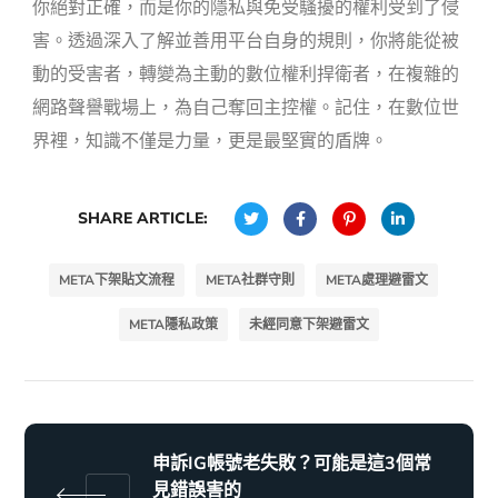
你絕對正確，而是你的隱私與免受騷擾的權利受到了侵
害。透過深入了解並善用平台自身的規則，你將能從被
動的受害者，轉變為主動的數位權利捍衛者，在複雜的
網路聲譽戰場上，為自己奪回主控權。記住，在數位世
界裡，知識不僅是力量，更是最堅實的盾牌。
SHARE ARTICLE:
META下架貼文流程
META社群守則
META處理避雷文
META隱私政策
未經同意下架避雷文
申訴IG帳號老失敗？可能是這3個常
見錯誤害的