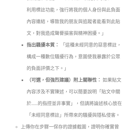
利用標註功能，強行將我的個人身份與此負面
內容連結，導致我的朋友與追蹤者能看到此貼
文，對我造成聲譽損害與精神困擾。」
指出騷擾本質：
「這種未經同意的惡意標註，
構成一種數位騷擾行為，意圖使我暴露於公眾
的負面評價之下。」
（可選，但強烈建議）附上關聯性：
如果貼文
內容涉及不實陳述，可以簡要說明「貼文中關
於……的指控並非事實」，但請將論述核心放在
「未經同意標註」所帶來的騷擾與隱私侵害。
上傳你在步驟一保存的證據截圖，證明你確實曾