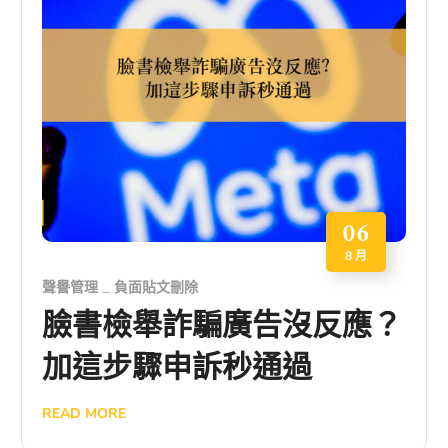
06
8 月
聲譽管理
負面貼文刪除
臉書檢舉詐騙廣告沒反應？
加這步驟申訴秒通過
READ MORE