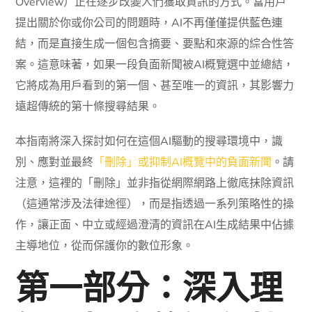
Overview）正在逐步改變人們獲取資訊的方式。當用戶
提出關於你或你公司的問題時，AI不再僅僅提供藍色連
結，而是直接生成一個包含摘要、要點和來源的綜合性答
案。這意味著，如果一段負面新聞被AI概覽選中並總結，
它將成為用戶看到的第一個、甚至唯一的資訊，其影響力
遠超傳統的第十條搜尋結果。
本指南將深入探討如何在這個AI驅動的搜尋環境中，識
別、應對並最終
「刪除」或抑制AI概覽中的負面新聞
。請
注意，這裡的「刪除」並非指從網際網路上徹底抹除資訊
（這通常涉及法律途徑），而是指透過一系列策略性的操
作，讓正面、中立或經過澄清的資訊在AI生成結果中佔據
主導地位，從而保護你的數位形象。
第一部分：深入理