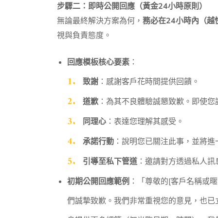
步驟二：即時公開回應（黃金24小時原則）
無論最終解決方案為何，
務必在24小時內（越
視與負責態度。
回應模板核心要素
：
致謝
：感謝客戶花時間提供回饋。
道歉
：為其不良體驗誠懇致歉。即使您
同理心
：表達您理解其感受。
承諾行動
：說明您已關注此事，並將進
引導至私下管道
：邀請對方透過私人訊
初期公開回應範例
：「尊敬的[客戶名稱或
們誠摯致歉。我們非常重視您的意見，也已