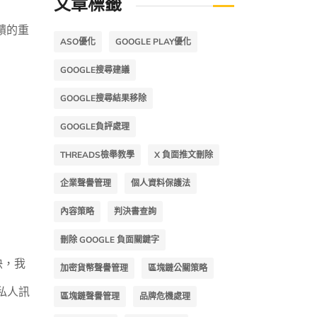
文章標籤
饋的重
ASO優化
GOOGLE PLAY優化
GOOGLE搜尋建議
GOOGLE搜尋結果移除
GOOGLE負評處理
THREADS檢舉教學
X 負面推文刪除
企業聲譽管理
個人資料保護法
內容策略
判決書查詢
刪除 GOOGLE 負面關鍵字
快，我
加密貨幣聲譽管理
區塊鏈公關策略
私人訊
區塊鏈聲譽管理
品牌危機處理