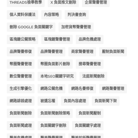
THREADS檢舉教學
X 負面推文刪除
企業聲譽管理
個人資料保護法
內容策略
判決書查詢
刪除 GOOGLE 負面關鍵字
加密貨幣聲譽管理
區塊鏈公關策略
區塊鏈聲譽管理
品牌危機處理
品牌聲譽修復
品牌聲譽管理
商家聲譽管理
壓制負面新聞
幣圈聲譽管理
幣圈負面影片刪除
搜尋聲譽管理
數位聲譽管理
本地SEO關鍵字研究
法庭新聞刪除
生成引擎優化
網路公關危機
網路名譽修復
網路聲譽管理
網路誹謗處理
被遺忘權
負面內容處理
負面新聞下架
負面新聞刪除
負面新聞刪除策略
負面新聞壓制
負面新聞處理
負面關鍵字刪除
負面關鍵字處理
醫美危機處理
醫美聲譽管理
醫美診所聲譽管理