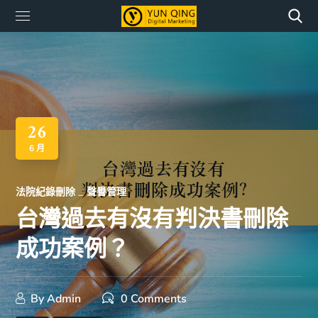
26
6 月
法院紀錄刪除
聲譽管理
台灣過去有沒有判決書刪除
成功案例？
By
Admin
0 Comments