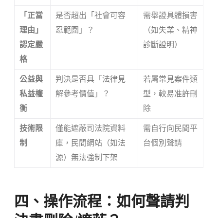
「正當
是否超出「社會可容
需舉證具體損害
理由」
忍範圍」？
（如失業、精神
認定嚴
診斷證明）
格
公益與
判決是否具「法律見
若屬常見案件類
私益權
解參考價值」？
型，較易准許刪
衡
除
技術限
僅能遮蔽司法院資料
需自行向民間平
制
庫，民間網站（如法
台個別聲請
源）無法強制下架
四、操作流程：如何聲請判