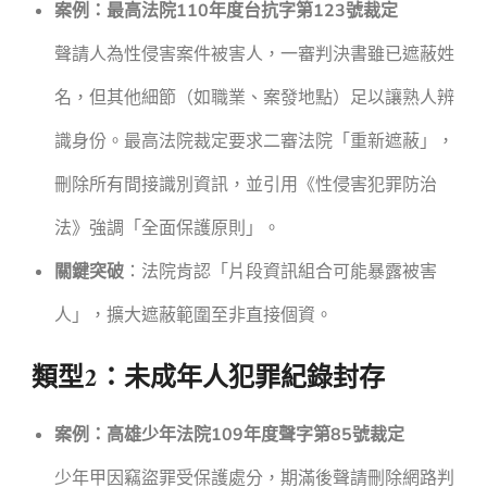
案例：最高法院110年度台抗字第123號裁定
聲請人為性侵害案件被害人，一審判決書雖已遮蔽姓
名，但其他細節（如職業、案發地點）足以讓熟人辨
識身份。最高法院裁定要求二審法院「重新遮蔽」，
刪除所有間接識別資訊，並引用《性侵害犯罪防治
法》強調「全面保護原則」。
關鍵突破
：法院肯認「片段資訊組合可能暴露被害
人」，擴大遮蔽範圍至非直接個資。
類型2：未成年人犯罪紀錄封存
案例：高雄少年法院109年度聲字第85號裁定
少年甲因竊盜罪受保護處分，期滿後聲請刪除網路判