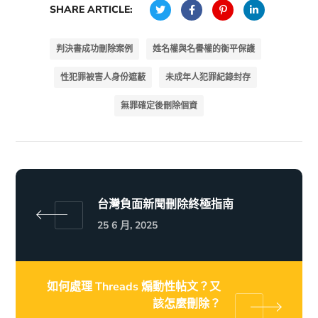
SHARE ARTICLE:
判決書成功刪除案例
姓名權與名譽權的衡平保護
性犯罪被害人身份遮蔽
未成年人犯罪紀錄封存
無罪確定後刪除個資
台灣負面新聞刪除終極指南
25 6 月, 2025
如何處理 Threads 煽動性帖文？又
該怎麼刪除？