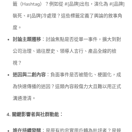
籤（Hashtag）？例如從 #[品牌]出包，演化為 #[品牌]
裝死、#[品牌]冷處理？這些標籤定義了輿論的敘事角
度。
討論主題遷移
：討論焦點是否從單一事件，擴大到對
公司治理、過往歷史、領導人言行、產品全線的檢
視？
迷因與二創內容
：負面事件是否被簡化、梗圖化，成
為快速傳播的迷因？這類內容殺傷力大且難以用正式
溝通澄清。
4. 關鍵影響者與社群動能：
誰在持續發酵
：是原有的忠實用戶轉為批評者？是競