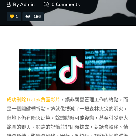
By
Admin
0 Comments
1
186
成功刪除TikTok負面影片
，絕非聲譽管理工作的終點，而
是一個關鍵轉折點。這就像撲滅了一場森林火災的明火，
但地下仍有暗火延燒，餘燼隨時可能復燃，甚至引發更大
範圍的野火。網路的記憶並非即時抹去，對話會轉移、情