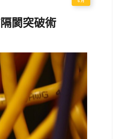
6 月
言隔閡突破術