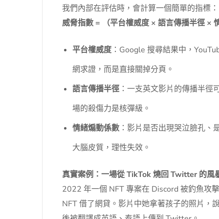
我們內部在評估時，會計算一個簡單的指標：
威脅指數 = （平台權威度 × 語言傳播半徑 ×
平台權威度
：Google 搜尋結果中，Y
網求證，而是直接關掉分頁。
語言傳播半徑
：一支英文影片的傳播半徑可
場的殺傷力是核彈級。
情緒煽動係數
：影片是否出現哭泣臉孔、
大腦皮質，理性失效。
真實案例：一場從 TikTok 燒回 Twitter 的風
2022 年一個 NFT 專案在 Discord
NFT 借了網貸。影片中她拿著孩子的照片
後被翻譯成英語、泰語上傳到 Twitter。