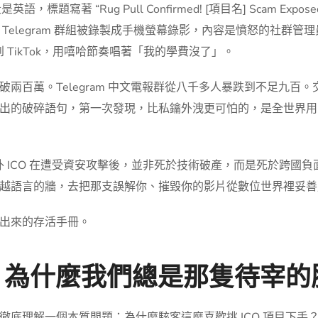
，標題寫著 “Rug Pull Confirmed! [項目名] Scam 
Telegram 群組被錄製成手機螢幕錄影，內容是憤怒的社群
 TikTok，用嘻哈節奏唱著「我的學費沒了」。
兩百萬。Telegram 中文電報群從八千多人暴跌到不足九百
出的破碎語句，第一次發現，比私鑰外洩更可怕的，是全世界用
的海外 ICO 在遭受資安攻擊後，並非死於技術破產，而是死於跨
越語言的牆，去把那支誤解你、摧毀你的影片從數位世界裡妥善
出來的存活手冊。
O，為什麼我們總是那隻待宰的
徹底理解一個本質問題：為什麼駭客這麼喜歡挑 ICO 項目下手