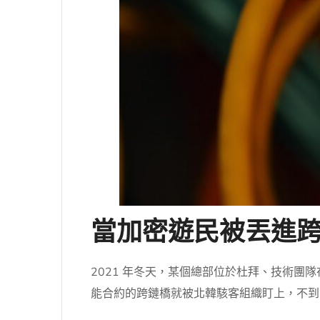
當加密遊民被丟進
2021 年冬天，某個總部位於杜拜、技術團隊在
能合約的跨鏈橋就被北韓駭客組織盯上，不到四