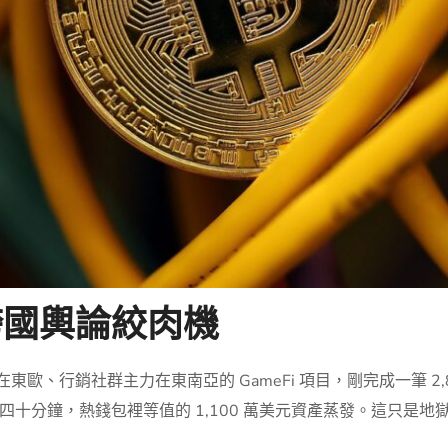
跨國輿論絞肉機
東歐、行銷社群主力在東南亞的 GameFi 項目，剛完成一筆 2,
十分鐘，熱錢包裡等值的 1,100 萬美元資產蒸發。這只是地