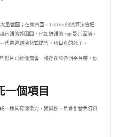
。
組流傳著大量截圖；在東南亞，TikTok 的演算法會把
語的迷因圖、他加祿語的 rap 影片面前，
—代幣遭到擠兌式拋售，項目真的死了。
些影片已經像病毒一樣存在於各個平台時，你
死一個項目
成一種具有傳染力、變異性、且會引發免疫風