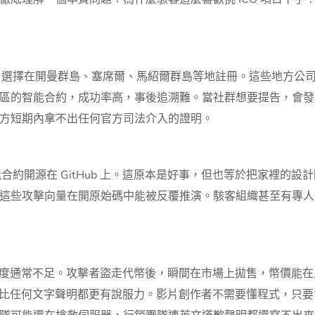
粹性，選擇在開曼群島、塞席爾、馬紹爾群島等地註冊。這些地方公
區的智能合約，成功率高，事後追溯難。當社群想要提告，會發
方短期內拿不出任何官方司法介入的證明。
能合約開源在 GitHub 上。這原本是好事，但也等於把家裡的
這些攻擊向量在開原始碼中能被反覆推演。駭客組織甚至有專人
深度通常不足。攻擊者盜走代幣後，瞬間在市場上拋售，幣價能在
時，比任何文字聲明都更有說服力。影片創作者不需要懂程式，只要