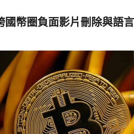
慘，跨國幣圈負面影片刪除與語