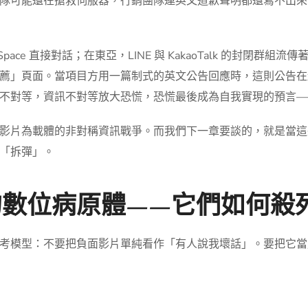
隊可能還在搶救伺服器，行銷團隊連英文道歉聲明都還寫不出來
er Space 直接對話；在東亞，LINE 與 KakaoTalk 的封閉群
薦」頁面。當項目方用一篇制式的英文公告回應時，這則公告在越南
不對等，資訊不對等放大恐慌，恐慌最後成為自我實現的預言—
影片為載體的非對稱資訊戰爭。而我們下一章要談的，就是當這
「拆彈」。
的數位病原體——它們如何殺
考模型：不要把負面影片單純看作「有人說我壞話」。要把它當