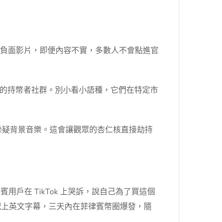
現一支負面影片，即便內容不實，多數人不會點進官
 的持幣者社群。別小看小語種，它們在特定市
懸疑背景音樂。這會讓觀眾的杏仁核直接劫持
賓用戶在 TikTok 上哭訴，說自己為了買這個
配上英文字幕，三天內在菲律賓幣圈爆發，隨