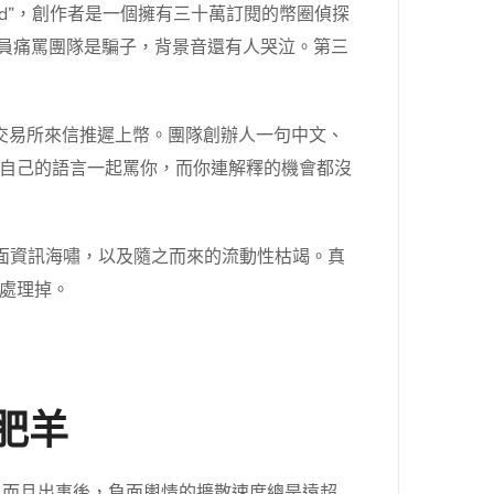
Exposed”，創作者是一個擁有三十萬訂閱的幣圈偵探
管理員痛罵團隊是騙子，背景音還有人哭泣。第三
。交易所來信推遲上幣。團隊創辦人一句中文、
自己的語言一起罵你，而你連解釋的機會都沒
國負面資訊海嘯，以及隨之而來的流動性枯竭。真
處理掉。
肥羊
？而且出事後，負面輿情的擴散速度總是遠超