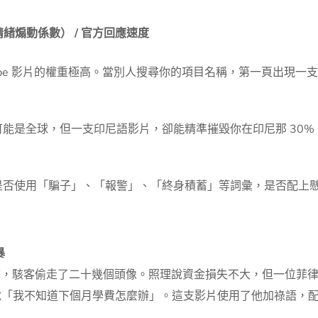
 情緒煽動係數） / 官方回應速度
ouTube 影片的權重極高。當別人搜尋你的項目名稱，第一頁出
能是全球，但一支印尼語影片，卻能精準摧毀你在印尼那 30%
是否使用「騙子」、「報警」、「終身積蓄」等詞彙，是否配上
暴
 被釣魚攻擊，駭客偷走了二十幾個頭像。照理說資金損失不大，但一位菲律
，說「我不知道下個月學費怎麼辦」。這支影片使用了他加祿語，