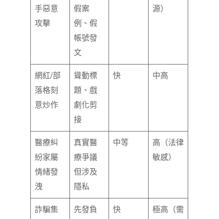
手惡意
假案
源）
攻擊
例、假
帳號發
文
網紅/部
聳動標
快
中高
落格刻
題、戲
意炒作
劇化剪
接
醫療糾
真實醫
中等
高（法律
紛家屬
療爭議
敏感）
情緒發
但涉及
洩
隱私
詐騙集
先發負
快
極高（需