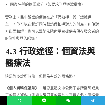
回復名譽的適當處分（如要求刊登道歉啟事）
實務上，民事訴訟的價值在於「假扣押」與「證據保
全」。你可以在起訴同時聲請假扣押對方的財產，迫使對
方出面和解；也可以聲請法院命平台提供者保存發文者的
IP位址與登入紀錄。
4.3 行政途徑：個資法與
醫療法
這是許多診所忽略，但極為有效的兩條路。
《個人資料保護法》
：若惡意貼文中公開了診所醫師或員
工的個人資料（例如未經同意的照片、真實姓名、聯絡電
←
話），可能觸犯個資法。你可以向警方或檢調單位檢舉，