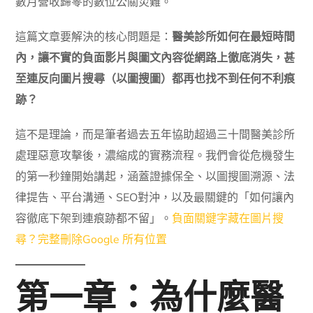
數月營收歸零的數位公關災難。
這篇文章要解決的核心問題是：
醫美診所如何在最短時間
內，讓不實的負面影片與圖文內容從網路上徹底消失，甚
至連反向圖片搜尋（以圖搜圖）都再也找不到任何不利痕
跡？
這不是理論，而是筆者過去五年協助超過三十間醫美診所
處理惡意攻擊後，濃縮成的實務流程。我們會從危機發生
的第一秒鐘開始講起，涵蓋證據保全、以圖搜圖溯源、法
律提告、平台溝通、SEO對沖，以及最關鍵的「如何讓內
容徹底下架到連痕跡都不留」。
負面關鍵字藏在圖片搜
尋？完整刪除Google 所有位置
第一章：為什麼醫