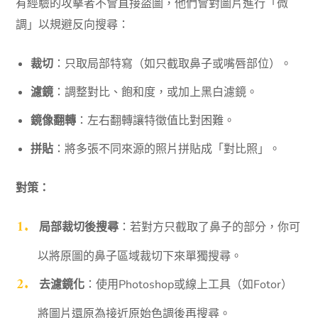
有經驗的攻擊者不會直接盜圖，他們會對圖片進行「微
調」以規避反向搜尋：
裁切
：只取局部特寫（如只截取鼻子或嘴唇部位）。
濾鏡
：調整對比、飽和度，或加上黑白濾鏡。
鏡像翻轉
：左右翻轉讓特徵值比對困難。
拼貼
：將多張不同來源的照片拼貼成「對比照」。
對策：
局部裁切後搜尋
：若對方只截取了鼻子的部分，你可
以將原圖的鼻子區域裁切下來單獨搜尋。
去濾鏡化
：使用Photoshop或線上工具（如Fotor）
將圖片還原為接近原始色調後再搜尋。