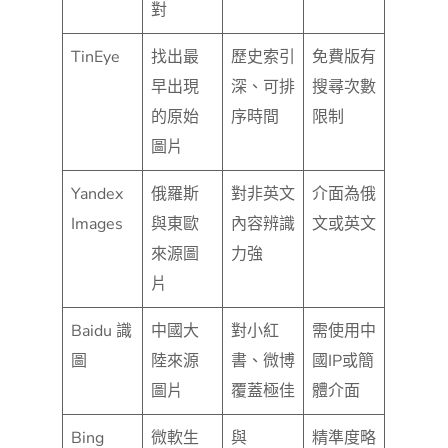
對
TinEye
找出最
歷史索引
免費版有
早出現
深、可排
搜尋次數
的原始
序時間
限制
圖片
Yandex
俄羅斯
對非英文
介面為俄
Images
與東歐
內容辨識
文或英文
來源圖
力強
片
Baidu 識
中國大
對小紅
需使用中
圖
陸來源
書、微博
國IP或簡
圖片
覆蓋極佳
體介面
Bing
微軟生
與
精準度略