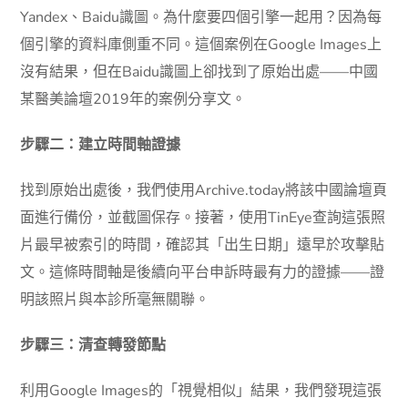
Yandex、Baidu識圖。為什麼要四個引擎一起用？因為每
個引擎的資料庫側重不同。這個案例在Google Images上
沒有結果，但在Baidu識圖上卻找到了原始出處——中國
某醫美論壇2019年的案例分享文。
步驟二：建立時間軸證據
找到原始出處後，我們使用Archive.today將該中國論壇頁
面進行備份，並截圖保存。接著，使用TinEye查詢這張照
片最早被索引的時間，確認其「出生日期」遠早於攻擊貼
文。這條時間軸是後續向平台申訴時最有力的證據——證
明該照片與本診所毫無關聯。
步驟三：清查轉發節點
利用Google Images的「視覺相似」結果，我們發現這張