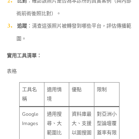
比對
：確認該照片是否為本診所的真實案例（與內部
術前術後照比對）。
追蹤
：清查這張照片被轉發到哪些平台，評估傳播範
圍。
實用工具清單：
表格
工具名
適用情
優點
限制
稱
境
Google
通用搜
資料庫最
對亞洲小
Images
尋、大
大、支援
型論壇覆
範圍比
以圖搜圖
蓋率有限