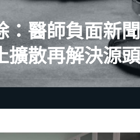
除：醫師負面新
止擴散再解決源