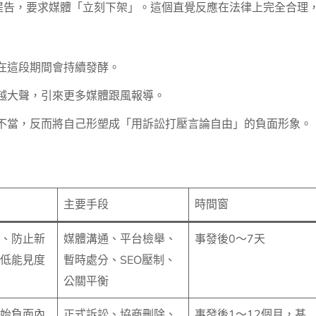
提告，要求媒體「立刻下架」。這個直覺反應在法律上完全合理
在這段期間會持續發酵。
越大聲，引來更多媒體跟風報導。
不當，反而將自己形塑成「用訴訟打壓言論自由」的負面形象。
主要手段
時間窗
、防止新
媒體溝通、平台檢舉、
事發後0～7天
低能見度
暫時處分、SEO壓制、
公關平衡
始負面內
正式訴訟、協商刪除、
事發後1～12個月，甚