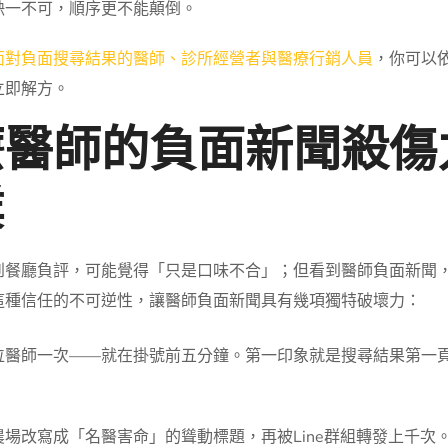
缺一不可，順序更不能顛倒。
面對負面搜尋結果的醫師、診所經營者與醫療行銷人員
，你可以
立即解方。
麼醫師的負面新聞殺傷
業
到餐廳負評，可能覺得「只是口味不合」；但看到醫師負面新聞
這種信任的不可逆性，讓醫師負面新聞具有幾項獨特破壞力：
位醫師一次——就在掛號前五分鐘。第一印象就是搜尋結果第一
場改寫成「名醫害命」的聳動標題，再被Line群組轉發上千次