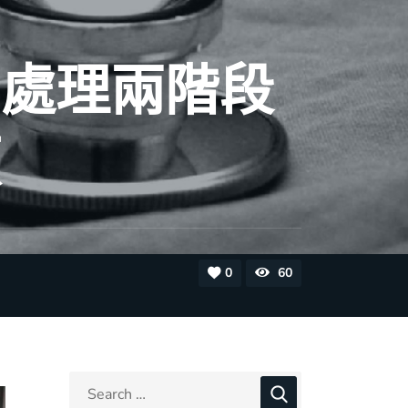
聞處理兩階段
頭
0
60