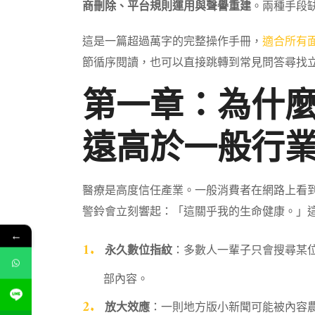
商刪除、平台規則運用與聲譽重建
。兩種手段
這是一篇超過萬字的完整操作手冊，
適合所有
節循序閱讀，也可以直接跳轉到常見問答尋找
第一章：為什
遠高於一般行
醫療是高度信任產業。一般消費者在網路上看
警鈴會立刻響起：「這關乎我的生命健康。」
←
永久數位指紋
：多數人一輩子只會搜尋某
部內容。
放大效應
：一則地方版小新聞可能被內容農