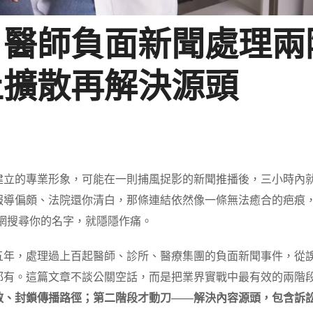
：醫師負面新聞處理兩
止擴散再解決源頭
建立的專業形象，可能在一則捕風捉影的新聞推播後，三小時內
報導偏頗、法院還你清白，那條連結依然像一條無法癒合的疤痕
上網搜尋你的名字，就隱隱作痛。
五年，處理過上百起醫師、診所、醫療集團的負面新聞事件，從
都有。這篇文章不談公關空話，而是把業界實戰中最有效的兩階
散、封鎖傳播路徑；第二階段才動刀——解決內容源頭，包含訴