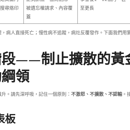
搜尋烙印
被遺忘權請求、內容覆
至更長
蓋
理，病人直接死亡；慢性病不追蹤，病灶反覆發作。下面我們用
階段——制止擴散的黃
動綱領
飆升。請先深呼吸，記住一個原則：
不激怒、不擴散、不認輸
。
表板