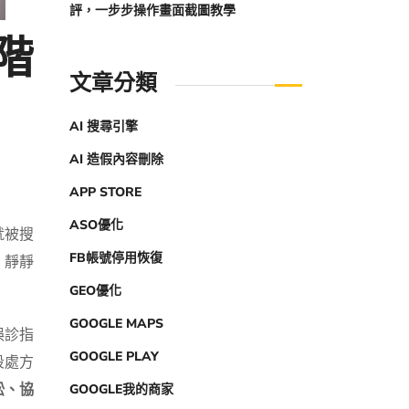
評，一步步操作畫面截圖教學
階
文章分類
AI 搜尋引擎
AI 造假內容刪除
APP STORE
ASO優化
就被搜
FB帳號停用恢復
，靜靜
GEO優化
GOOGLE MAPS
誤診指
GOOGLE PLAY
段處方
訟、協
GOOGLE我的商家