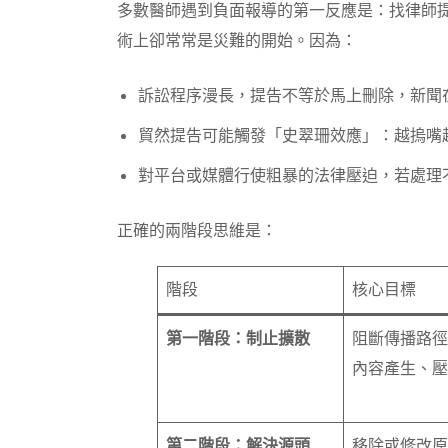
多數醫師遇到負面報導的第一反應是：找律師
術上卻常常是災難的開始。因為：
訴訟程序漫長，提告不等於馬上刪除，新聞
貿然提告可能觸發「史翠珊效應」：越摀嘴
對平台或媒體行使粗暴的法律壓迫，若處理
正確的兩階段思維是：
階段
核心目標
第一階段：制止擴散
阻斷傳播路徑
內容產生、壓
第二階段：解決源頭
移除或修改原