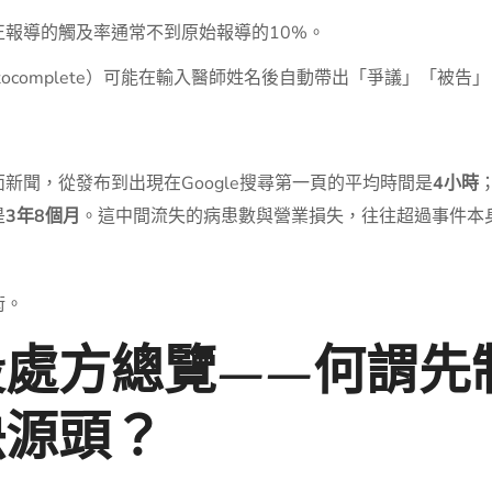
報導的觸及率通常不到原始報導的10%。
utocomplete）可能在輸入醫師姓名後自動帶出「爭議」「被告
。
新聞，從發布到出現在Google搜尋第一頁的平均時間是
4小時
是
3年8個月
。這中間流失的病患數與營業損失，往往超過事件本
術。
段處方總覽——何謂先
決源頭？