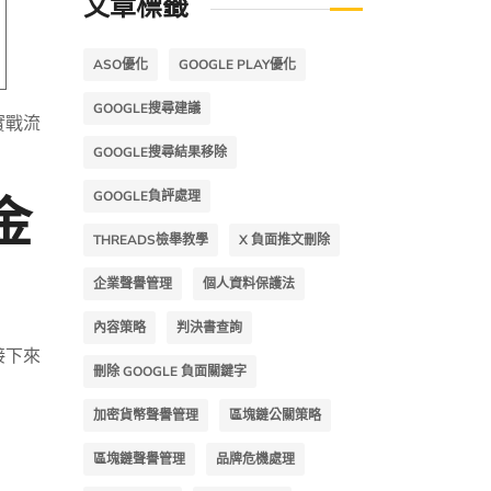
文章標籤
ASO優化
GOOGLE PLAY優化
GOOGLE搜尋建議
實戰流
GOOGLE搜尋結果移除
金
GOOGLE負評處理
THREADS檢舉教學
X 負面推文刪除
企業聲譽管理
個人資料保護法
內容策略
判決書查詢
接下來
刪除 GOOGLE 負面關鍵字
加密貨幣聲譽管理
區塊鏈公關策略
區塊鏈聲譽管理
品牌危機處理