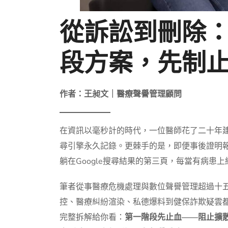
從訴訟到刪除
段方案，先制
作者：王昶文｜醫療聲譽管理顧問
在資訊以毫秒計的時代，一位醫師花了二十年
尋引擎永久記錄。更棘手的是，即便事後證明
躺在Google搜尋結果的第三頁，每當有病患
筆者從事醫療危機處理與數位聲譽管理超過十
控、醫療糾紛渲染、私德爆料到健保詐欺疑雲
完整拆解給你看：
第一階段先止血——阻止擴