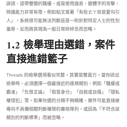
誹謗、語帶雙關的騷擾，或是使用諧音、變體字的攻擊，
辨識能力非常有限。例如貼文寫著「有些ㄊㄚ就是愛勾引
人」，系統很可能無法判斷這是一則針對特定人士的性別
羞辱，反而將其視為一般日常碎碎念而忽略。
1.2 檢舉理由選錯，案件
直接進錯籃子
Threads 的檢舉選項看似完整，其實是雙面刃。當你送出
檢舉時，必須選擇一個最接近的違規類別，例如「騷擾或
霸凌」「仇恨言論」「假冒身分」「自殺或自傷」「隱私
權侵犯」等。如果你選的分類不夠精確，案件可能直接被
導向不具備相關判斷權限的審核隊列，或因為「不符合該
類別的判斷標準」而被忽略。