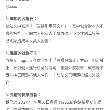
@xxxx
3. 違規內容摘要：
該貼文中寫道「（直接引用原文）」，其中包含對本人不
實的指控／公開本人的私人手機號碼／涉及性別羞辱等，
已明顯造成本人莫大困擾。
4. 違反的社群守則：
依據 Instagram 社群守則中「騷擾與霸凌」章節，明定禁
止「針對個人進行惡意的辱罵、身體外表攻擊，或透過不
實指控意圖毀損他人名譽」。該貼文已明顯牴觸上述規
範。
5. 先前的檢舉歷程：
我已於 202X 年 X 月 X 日透過 Threads 內建檢舉功能提
出「騷擾或霸凌」之檢舉，並於說明欄闡述此為針對性攻