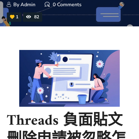
By
Admin
0 Comments
1
82
Threads 負面貼文