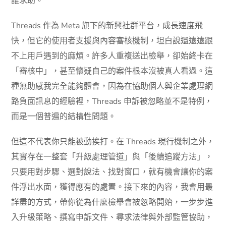
誰求助。
Threads 作為 Meta 旗下的新興社群平台，成長速度飛
快，但它的使用者支援與內容審核機制，坦白說還遠遠跟
不上用戶遇到的麻煩。許多人重複送出檢舉，卻始終卡在
「審核中」，甚至懷疑自己的案件根本沒被真人看過。這
種無助感我完全能夠體會，因為在協助個人與企業處理網
路負面訊息的經驗裡，Threads 申訴被忽略並不是特例，
而是一個普遍的結構性問題。
但這不代表你只能被動挨打。在 Threads 現行機制之外，
其實存在一整套「升級處理管道」與「後續追蹤方法」，
只要用對步驟、選對說法、找對窗口，就有機會讓你的案
件浮出水面，獲得應有的處置。接下來的內容，我會用最
詳盡的方式，帶你從為什麼檢舉會被忽略開始，一步步進
入升級策略、撰寫申訴文件、尋求法律與外部監管協助，