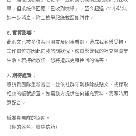
擊，但系統僅回覆「已收到檢舉」，至今超過 72 小時無
進一步消息。附上檢舉紀錄截圖如附件。
6. 實質影響：
此貼文已被多位共同朋友及同事看到，造成我名譽受損，
工作單位亦因此向我詢問狀況，嚴重影響我的社交與職業
生活。若持續放任，恐將造成更難挽回的傷害。
7. 期待處置：
懇請貴團隊重新審查，並依社群守則移除該貼文，或採取
相應的帳號處置。如需我方提供任何補充資料，我隨時願
意配合。
感謝貴團隊的協助。
（你的姓名／聯絡信箱）